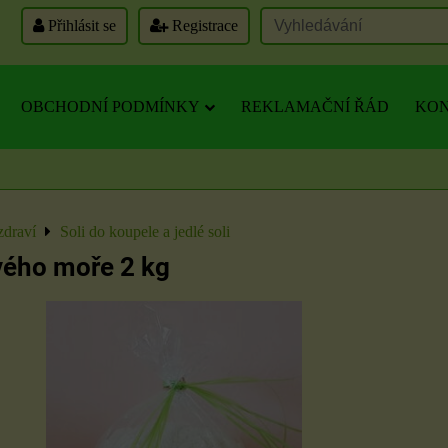
Přihlásit se
Registrace
OBCHODNÍ PODMÍNKY
REKLAMAČNÍ ŘÁD
KON
zdraví
Soli do koupele a jedlé soli
vého moře 2 kg