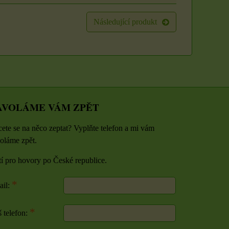
U
ZVOLTE VARIANTU
ZVOLTE VARIANTU
Následující produkt
AVOLÁME VÁM ZPĚT
ete se na něco zeptat? Vyplňte telefon a mi vám
oláme zpět.
tí pro hovory po České republice.
*
ail:
*
 telefon: