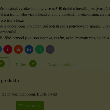
ÍKU
DO KOŠÍKU
DO KOŠÍKU
ks
ks
e obsahují vysoké hodnoty více než 40 druhů minerálů, jako je např. hoř
ál má jednu nebo více důležitých rolí v buněčném metabolismu, ale má 
pro tělo a kůži.
e je doporučena pro chronické bolesti zad a pohybového aparátu, únav
nemocnění.
při léčbě nemocí jako jsou lupénka, ekzém, akné, revmatismus, akutní a 
luesky
Pinterest
Reddit
LinkedIn
WhatsApp
E-
mail
0
0
Diskuse
Dotaz k produktu
 produktu
Zatím bez hodnocení. Buďte první!
Přidat recenzi