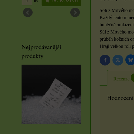
OŠÍKU
DO KOŠÍKU
DO KOŠ
ks
ks
Soli z Mrtvého moř
Každý tento miner
buněčné omlazení 
Sůl z Mrtvého moř
průběh kožních o
Nejprodávanější
Hrají velkou roli 
produkty
B
Twitter
Facebook
Recenze
Hodnocení