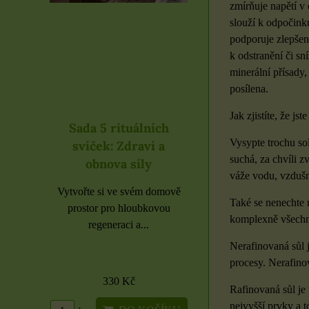
zmírňuje napětí v 
slouží k odpočink
podporuje zlepšen
k odstranění či sn
minerální přísady,
posílena.
Jak zjistíte, že j
lních
Rituál Zdraví a
Samolepky čern
Vysypte trochu so
ví a
obnova síly
písmena rozbale
suchá, za chvíli z
ly
Cítíte se vyčerpaní, bez
Etikety pro domácnos
váže vodu, vzdušn
energie nebo potřebujete
školu i kancelář 6 použi
m domově
Také se nenechte n
podpořit své tělo...
archů
bkovou
komplexně všechny
..
Nerafinovaná sůl 
procesy. Nerafino
1500 Kč
16 Kč
Rafinovaná sůl je
nejvyšší prvky a t