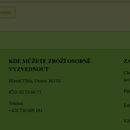
DO KOŠÍK
ZVOLTE VARIANTU
TU
ks
rodukt
KDE MŮŽETE ZBOŽÍ OSOBNĚ
Z
VYZVEDNOUT
Chc
zav
Hlavní Třída, Ostrov 363 01
Pla
IČO: 02 55 60 73
Telefon:
Em
+420 736 609 181
Váš