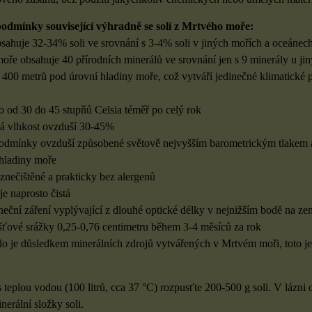
 podmínky související výhradně se solí z Mrtvého moře:
ahuje 32-34% soli ve srovnání s 3-4% soli v jiných mořích a oceánec
oře obsahuje 40 přírodních minerálů ve srovnání jen s 9 minerály u jin
 400 metrů pod úrovní hladiny moře, což vytváří jedinečné klimatick
 od 30 do 45 stupňů Celsia téměř po celý rok
á vlhkost ovzduší 30-45%
mínky ovzduší způsobené světově nejvyšším barometrickým tlakem 
hladiny moře
nečištěné a prakticky bez alergenů
 naprosto čistá
eční záření vyplývající z dlouhé optické délky v nejnižším bodě na ze
ťové srážky 0,25-0,76 centimetru během 3-4 měsíců za rok
 je důsledkem minerálních zdrojů vytvářených v Mrtvém moři, toto jed
 teplou vodou (100 litrů, cca 37 °C) rozpusťte 200-500 g soli. V lázni
nerální složky soli.