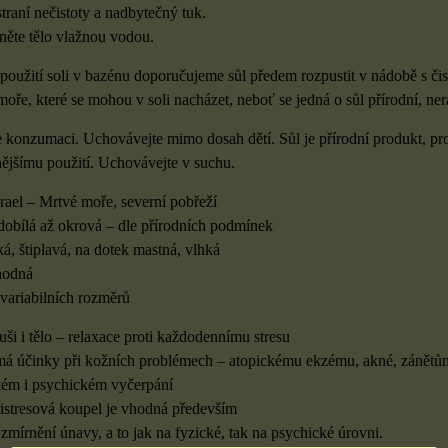
traní nečistoty a nadbytečný tuk.
něte tělo vlažnou vodou.
použití soli v bazénu doporučujeme sůl předem rozpustit v nádobě s či
oře, které se mohou v soli nacházet, neboť se jedná o sůl přírodní, ne
e konzumaci. Uchovávejte mimo dosah dětí. Sůl je přírodní produkt, pro
ějšímu použití. Uchovávejte v suchu.
rael – Mrtvé moře, severní pobřeží
dobílá až okrová – dle přírodních podmínek
á, štiplavá, na dotek mastná, vlhká
hodná
variabilních rozměrů
duši i tělo – relaxace proti každodennímu stresu
má účinky při kožních problémech – atopickému ekzému, akné, zánětům
ckém i psychickém vyčerpání
istresová koupel je vhodná především
zmírnění únavy, a to jak na fyzické, tak na psychické úrovni.