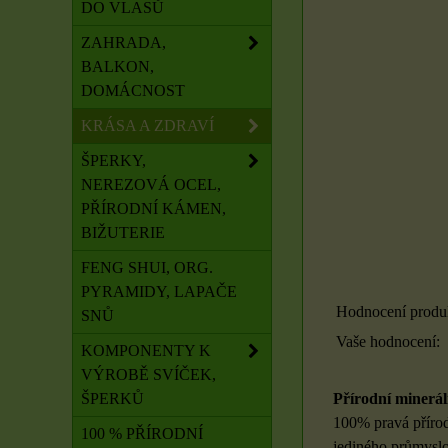
DO VLASŮ
ZAHRADA,
BALKON,
DOMÁCNOST
KRÁSA A ZDRAVÍ
ŠPERKY,
NEREZOVÁ OCEL,
PŘÍRODNÍ KÁMEN,
BIŽUTERIE
FENG SHUI, ORG.
PYRAMIDY, LAPAČE
Hodnocení produ
SNŮ
Vaše hodnocení:
KOMPONENTY K
VÝROBĚ SVÍČEK,
ŠPERKŮ
Přírodní minerál
100% pravá přírod
100 % PŘÍRODNÍ
jediného průmyslo