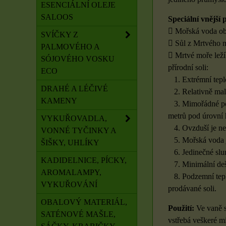
ESENCIÁLNÍ OLEJE
SALOOS
Speciální vnější
 Mořská voda obs
SVÍČKY Z
 Sůl z Mrtvého m
PALMOVÉHO A
 Mrtvé moře leží
SÓJOVÉHO VOSKU
přírodní soli:
ECO
1. Extrémní teplo
DRAHÉ A LÉČIVÉ
2. Relativně mal
KAMENY
3. Mimořádné pod
metrů pod úrovní 
VYKUŘOVADLA,
4. Ovzduší je nez
VONNÉ TYČINKY A
5. Mořská voda je
ŠIŠKY, UHLÍKY
6. Jedinečné slun
KADIDELNICE, PÍCKY,
7. Minimální deš
AROMALAMPY,
8. Podzemní teplo
VYKUŘOVÁNÍ
prodávané soli.
OBALOVÝ MATERIÁL,
Použití:
Ve vaně s
SATÉNOVÉ MAŠLE,
vstřebá veškeré mi