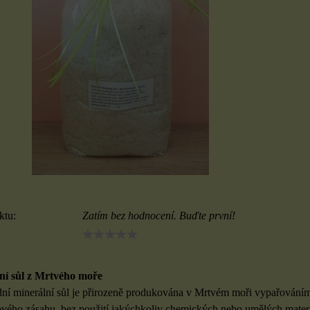
ktu:
Zatím bez hodnocení. Buďte první!
ní sůl z Mrtvého moře
ní minerální sůl je přirozeně produkována v Mrtvém moři vypařováním m
vého zásahu, bez použití jakýchkoliv chemických nebo umělých materiá