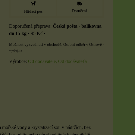
Doručení
Hlídací pes
Česká pošta - balíkovna
do 15 kg
•
95 Kč
•
Osobní odběr v Ostrově -
výdejna
Výrobce:
Od dodavatele, Od dodávateľa
ořské vody a krystalizací soli v nádržích, bez
lů, bez aditiv nebo působení jiných chemikálií.