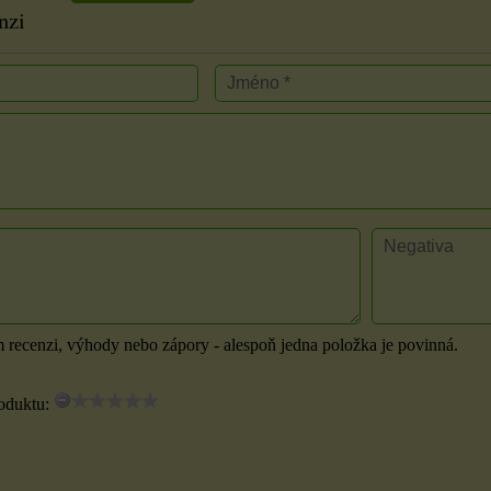
nzi
Válec výška 16 cm
Samolepky na knoty
 7x9
2 cm
Velikost: průměr 6,7 cm,
výška 16 cm. Z nabídky si
Nálepky knotu jsou
dou
zvolte vůni a...
m recenzi, výhody nebo zápory - alespoň jedna položka je povinná.
oboustranné lepicí kolečka,
m
pro upevnění knotu...
oduktu:
180 Kč
23 Kč