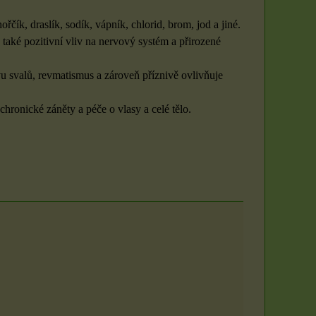
DO KOŠÍKU
DO KOŠÍKU
ks
ks
čík, draslík, sodík, vápník, chlorid, brom, jod a jiné.
také pozitivní vliv na nervový systém a přirozené
u svalů, revmatismus a zároveň příznivě ovlivňuje
chronické záněty a péče o vlasy a celé tělo.