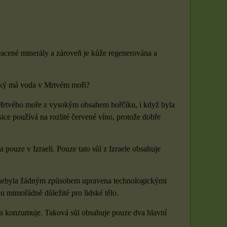
 ztracené minerály a zároveň je kůže regenerována a
, jaký má voda v Mrtvém moři?
Sada 3 rituálních
Rituál Zlatý klíč k
z Mrtvého moře z vysokým obsahem hořčíku, i když byla
svíček: Zlatý klíč k
hojnosti
sice používá na rozlité červené víno, protože dobře
hojnosti
Máte pocit, že se ve vašem
životě zastavil proud? Že i
Vytvořte si posvátný prostor
 pouze v Izraeli. Pouze tato sůl z Izraele obsahuje
přes...
a otevřete se proudu
prosperity přímo...
erá nebyla žádným způsobem upravena technologickými
u mimořádně důležité pro lidské tělo.
250 Kč
1500 Kč
ás konzumuje. Taková sůl obsahuje pouze dva hlavní