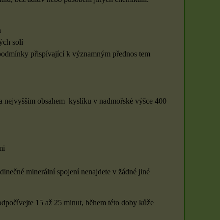
h
ých solí
é podmínky přispívající k významným přednos tem
a nejvyšším obsahem kyslíku v nadmořské výšce 400
mi
inečné minerální spojení nenajdete v žádné jiné
 odpočívejte 15 až 25 minut, během této doby kůže