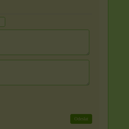
Organzové sáčky 5 x
Svíčka - velikost,
7 cm
vůně a barva dle
výběru
Organzové sáčky najdou
uplatnění při rychlém
S vůní máty, třešně či
zabalení dárků,...
vanilky. Sami si zvolte
barvu a vůni z...
4 Kč
85 Kč
Odeslat