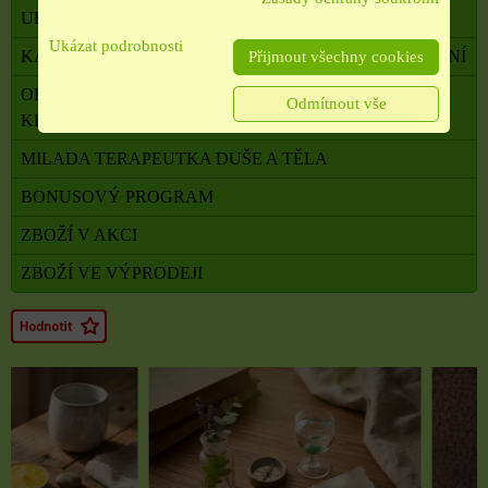
UHLÍKY
Ukázat podrobnosti
KADIDELNICE, PÍCKY, AROMALAMPY, VYKUŘOVÁNÍ
Přijmout všechny cookies
OBALOVÝ MATERIÁL, SATÉNOVÉ MAŠLE, SÁČKY,
Odmítnout vše
KRABIČKY,
MILADA TERAPEUTKA DUŠE A TĚLA
BONUSOVÝ PROGRAM
ZBOŽÍ V AKCI
ZBOŽÍ VE VÝPRODEJI