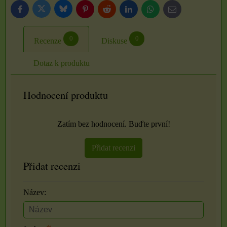
Bluesky
Twitter
Facebook
Pinterest
Reddit
LinkedIn
WhatsApp
E-
mail
0
0
Recenze
Diskuse
Dotaz k produktu
Hodnocení produktu
Zatím bez hodnocení. Buďte první!
Přidat recenzi
Přidat recenzi
Název: