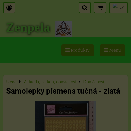
Zenpela
Produkty
Menu
Úvod
Zahrada, balkon, domácnost
Domácnost
Samolepky písmena tučná - zlatá