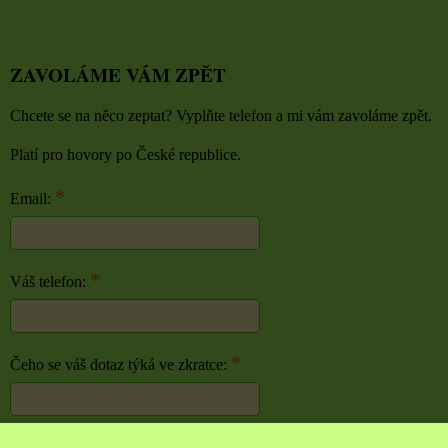
ZAVOLÁME VÁM ZPĚT
Chcete se na něco zeptat? Vyplňte telefon a mi vám zavoláme zpět.
Platí pro hovory po České republice.
*
Email:
*
Váš telefon:
*
Čeho se váš dotaz týká ve zkratce: