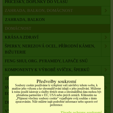
PŘÍČESKY, DOPLŇKY DO VLASŮ
ZAHRADA, BALKON, DOMÁCNOST
ZAHRADA, BALKON
DOMÁCNOST
KRÁSA A ZDRAVÍ
ŠPERKY, NEREZOVÁ OCEL, PŘÍRODNÍ KÁMEN,
BIŽUTERIE
FENG SHUI, ORG. PYRAMIDY, LAPAČE SNŮ
KOMPONENTY K VÝROBĚ SVÍČEK, ŠPERKŮ
100 % PŘÍRODNÍ ESENCIÁLNÍ OLEJE SALOOS
Předvolby soukromí
Soubory cookie používáme k vylepšení vaší návštěvy tohoto webu, k
SVÍČKY Z PALMOVÉHO A SÓJOVÉHO VOSKU
analýze jeho výkonu a ke shromažďování údajů o jeho používání. Můžeme
k tomu použít nástroje a služby třetích stran a shromážděná data mohou být
ECO
přenášena partnerům v EU, USA nebo jiných zemích. Kliknutím na
„Přijmout všechny soubory cookie“ vyjadřujete svůj souhlas s tímto
zpracováním. Níže můžete najít podrobné informace nebo upravit své
DRAHÉ A LÉČIVÉ KAMENY
preference.
VYKUŘOVADLA, VONNÉ TYČINKY A ŠIŠKY,
Zásady ochrany soukromí