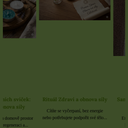
Rituál Zdraví a obnova síly
Samolepky černé 
rozbaleno
Cítíte se vyčerpaní, bez energie
nebo potřebujete podpořit své tělo...
Etikety pro domácnost, 
kancelář 6 použitých 