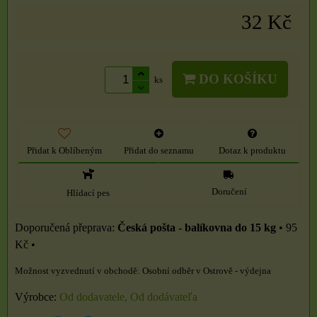
32 Kč
DO KOŠÍKU
ks
Přidat k Oblíbeným
Přidat do seznamu
Dotaz k produktu
Doručení
Hlídací pes
Česká pošta - balíkovna do 15 kg
•
95
Kč
•
Osobní odběr v Ostrově - výdejna
Výrobce:
Od dodavatele, Od dodávateľa