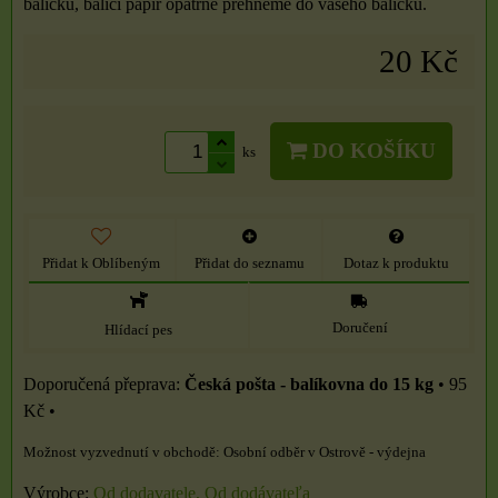
balíčku, balící papír opatrně přehneme do vašeho balíčku.
20 Kč
DO KOŠÍKU
ks
Přidat k Oblíbeným
Přidat do seznamu
Dotaz k produktu
Doručení
Hlídací pes
Česká pošta - balíkovna do 15 kg
•
95
Kč
•
Osobní odběr v Ostrově - výdejna
Výrobce:
Od dodavatele, Od dodávateľa