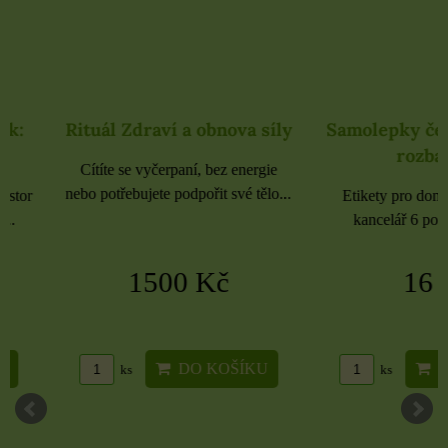
Rituál Zdraví a obnova síly
Samolepky černé 
rozbaleno
Cítíte se vyčerpaní, bez energie
nebo potřebujete podpořit své tělo...
Etikety pro domácnost, 
kancelář 6 použitých 
1500 Kč
16 Kč
DO KOŠÍKU
DO KO
ks
ks