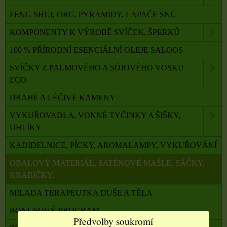
FENG SHUI, ORG. PYRAMIDY, LAPAČE SNŮ
KOMPONENTY K VÝROBĚ SVÍČEK, ŠPERKŮ
100 % PŘÍRODNÍ ESENCIÁLNÍ OLEJE SALOOS
SVÍČKY Z PALMOVÉHO A SÓJOVÉHO VOSKU
ECO
DRAHÉ A LÉČIVÉ KAMENY
VYKUŘOVADLA, VONNÉ TYČINKY A ŠIŠKY,
UHLÍKY
KADIDELNICE, PÍCKY, AROMALAMPY, VYKUŘOVÁNÍ
OBALOVÝ MATERIÁL, SATÉNOVÉ MAŠLE, SÁČKY,
KRABIČKY,
MILADA TERAPEUTKA DUŠE A TĚLA
BONUSOVÝ PROGRAM
Předvolby soukromí