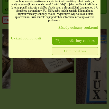
ZBOŽÍ V AKCI
Soubory cookie používáme k vylepšení vaší návštěvy tohoto webu, k
analýze jeho výkonu a ke shromažďování údajů o jeho používání. Můžeme
k tomu použít nástroje a služby třetích stran a shromážděná data mohou být
ZBOŽÍ VE VÝPRODEJI
přenášena partnerům v EU, USA nebo jiných zemích. Kliknutím na
„Přijmout všechny soubory cookie“ vyjadřujete svůj souhlas s tímto
zpracováním. Níže můžete najít podrobné informace nebo upravit své
preference.
Zásady ochrany soukromí
Ukázat podrobnosti
Přijmout všechny cookies
Odmítnout vše