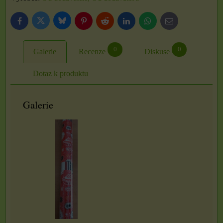
Bluesky
Twitter
Facebook
Pinterest
Reddit
LinkedIn
WhatsApp
E-
mail
0
0
Galerie
Recenze
Diskuse
Dotaz k produktu
Galerie