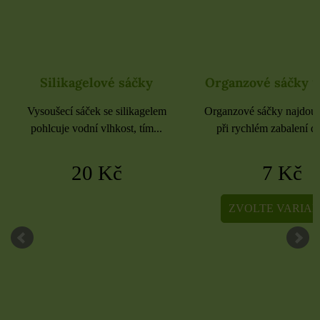
Organzové sáčky 9x12 cm
Organzové sáčky 
Organzové sáčky najdou uplatnění
Organzové sáčky najdou 
při rychlém zabalení dárků,...
při rychlém zabalení dá
7 Kč
5 Kč
ZVOLTE VARIANTU
ZVOLTE VARIA