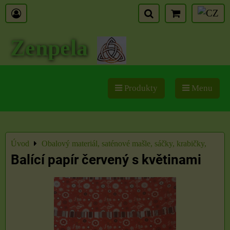
Zenpela
Produkty
Menu
Úvod
Obalový materiál, saténové mašle, sáčky, krabičky,
Balící papír červený s květinami