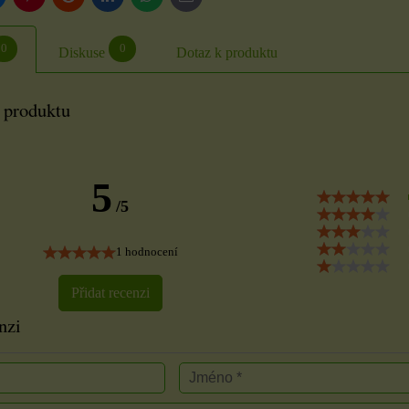
mail
0
0
Diskuse
Dotaz k produktu
 produktu
5
/5
1 hodnocení
Přidat recenzi
nzi