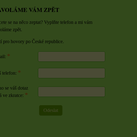
AVOLÁME VÁM ZPĚT
ete se na něco zeptat? Vyplňte telefon a mi vám
oláme zpět.
tí pro hovory po České republice.
*
ail:
*
 telefon:
o se váš dotaz
*
á ve zkratce:
Odeslat