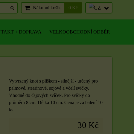
Nákupní košík
0 Kč
TAKT + DOPRAVA
VELKOOBCHODNÍ ODBĚR
Vytvrzený knot s plíškem - silnější - určený pro
palmové, stearinové, sojové a včelí svíčky.
Vhodné do čajových svíček. Pro svíčky do
průměru 8 cm. Délka 10 cm. Cena je za balení 10
ks
30 Kč