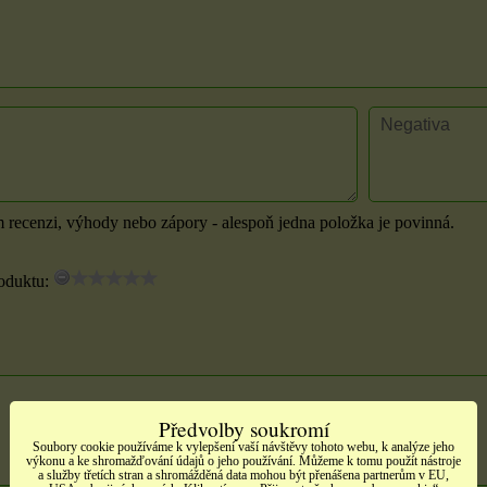
m recenzi, výhody nebo zápory - alespoň jedna položka je povinná.
oduktu:
Předvolby soukromí
Soubory cookie používáme k vylepšení vaší návštěvy tohoto webu, k analýze jeho
výkonu a ke shromažďování údajů o jeho používání. Můžeme k tomu použít nástroje
a služby třetích stran a shromážděná data mohou být přenášena partnerům v EU,