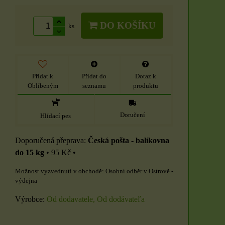
DO KOŠÍKU
ks
Přidat k
Přidat do
Dotaz k
Oblíbeným
seznamu
produktu
Doručení
Hlídací pes
Česká pošta - balíkovna
do 15 kg
•
95 Kč
•
Osobní odběr v Ostrově -
výdejna
Výrobce:
Od dodavatele, Od dodávateľa