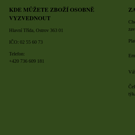
KDE MŮŽETE ZBOŽÍ OSOBNĚ
Z
VYZVEDNOUT
Chc
zav
Hlavní Třída, Ostrov 363 01
Pla
IČO: 02 55 60 73
Telefon:
Em
+420 736 609 181
Váš
Čeh
týk