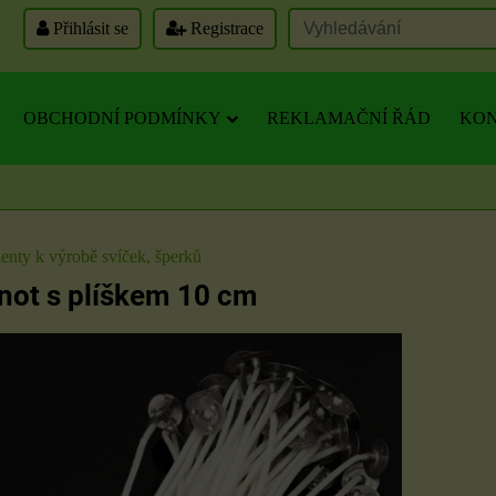
Přihlásit se
Registrace
OBCHODNÍ PODMÍNKY
REKLAMAČNÍ ŘÁD
KON
nty k výrobě svíček, šperků
not s plíškem 10 cm