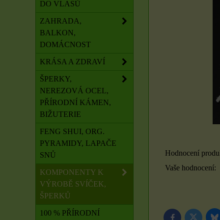
DO VLASŮ
ZAHRADA,
BALKON,
DOMÁCNOST
KRÁSA A ZDRAVÍ
ŠPERKY,
NEREZOVÁ OCEL,
PŘÍRODNÍ KÁMEN,
BIŽUTERIE
FENG SHUI, ORG.
PYRAMIDY, LAPAČE
Hodnocení produ
SNŮ
Vaše hodnocení:
KOMPONENTY K
VÝROBĚ SVÍČEK,
ŠPERKŮ
100 % PŘÍRODNÍ
B
Twitter
Facebook