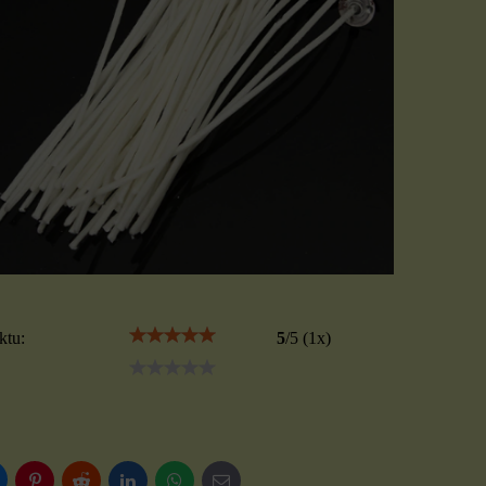
ktu:
5
/
5
(
1
x)
luesky
Pinterest
Reddit
LinkedIn
WhatsApp
E-