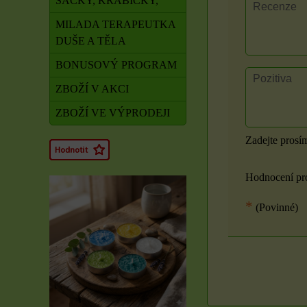
SÁČKY, KRABIČKY,
MILADA TERAPEUTKA
DUŠE A TĚLA
BONUSOVÝ PROGRAM
ZBOŽÍ V AKCI
ZBOŽÍ VE VÝPRODEJI
Zadejte prosí
Hodnocení pr
*
(Povinné)
Rituál Zdraví a
obnova síly