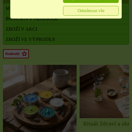
MILADA TERAPEUTKA DUŠE A TĚLA
Odmítnout vše
BONUSOVÝ PROGRAM
ZBOŽÍ V AKCI
ZBOŽÍ VE VÝPRODEJI
Rituál Zdraví a obnova síly