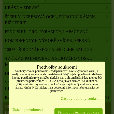
KRÁSA A ZDRAVÍ
ŠPERKY, NEREZOVÁ OCEL, PŘÍRODNÍ KÁMEN,
BIŽUTERIE
FENG SHUI, ORG. PYRAMIDY, LAPAČE SNŮ
KOMPONENTY K VÝROBĚ SVÍČEK, ŠPERKŮ
100 % PŘÍRODNÍ ESENCIÁLNÍ OLEJE SALOOS
SVÍČKY Z PALMOVÉHO A SÓJOVÉHO VOSKU
ECO
Předvolby soukromí
Soubory cookie používáme k vylepšení vaší návštěvy tohoto webu, k
DRAHÉ A LÉČIVÉ KAMENY
analýze jeho výkonu a ke shromažďování údajů o jeho používání. Můžeme
k tomu použít nástroje a služby třetích stran a shromážděná data mohou být
přenášena partnerům v EU, USA nebo jiných zemích. Kliknutím na
VYKUŘOVADLA, VONNÉ TYČINKY A ŠIŠKY,
„Přijmout všechny soubory cookie“ vyjadřujete svůj souhlas s tímto
zpracováním. Níže můžete najít podrobné informace nebo upravit své
UHLÍKY
preference.
KADIDELNICE, PÍCKY, AROMALAMPY, VYKUŘOVÁNÍ
Zásady ochrany soukromí
OBALOVÝ MATERIÁL, SATÉNOVÉ MAŠLE, SÁČKY,
Ukázat podrobnosti
KRABIČKY,
Přijmout všechny cookies