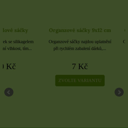
Organzové sáčky 9x12 cm
Organzové sáčky 
Organzové sáčky najdou uplatnění
Organzové sáčky najdou 
při rychlém zabalení dárků,...
při rychlém zabalení dá
7 Kč
5 Kč
ZVOLTE VARIANTU
ZVOLTE VARIA