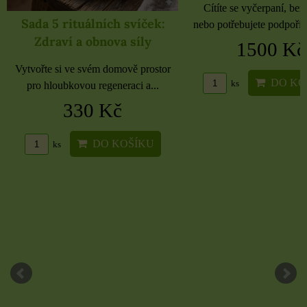
Cítíte se vyčerpaní, bez energie
nebo potřebujete podpořit své tělo...
1500 Kč
Samolepky černé 
rozbaleno
DO KOŠÍKU
ks
Etikety pro domácnost, 
kancelář 6 použitých
16 Kč
DO KO
ks