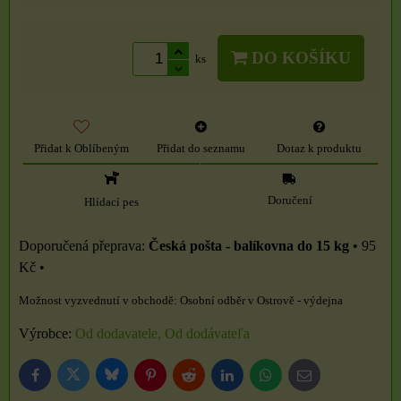
DO KOŠÍKU
ks
Přidat k Oblíbeným
Přidat do seznamu
Dotaz k produktu
Doručení
Hlídací pes
Česká pošta - balíkovna do 15 kg
•
95
Kč
•
Osobní odběr v Ostrově - výdejna
Výrobce:
Od dodavatele, Od dodávateľa
Bluesky
Twitter
Facebook
Pinterest
Reddit
LinkedIn
WhatsApp
E-
mail