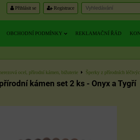
Přihlásit se
Registrace
OBCHODNÍ PODMÍNKY
REKLAMAČNÍ ŘÁD
KON
nerezová ocel, přírodní kámen, bižuterie
Šperky z přírodních léčivý
řírodní kámen set 2 ks - Onyx a Tygří