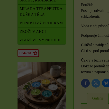
SÁČKY, KRABIČKY,
Použití:
MILADA TERAPEUTKA
Posiluje odvahu, 
DUŠE A TĚLA
schizofrenií.
BONUSOVÝ PROGRAM
Voda z něj působí
ZBOŽÍ V AKCI
Podporuje činnost j
ZBOŽÍ VE VÝPRODEJI
Čištění a nabíjení:
Čistí se pod proud
Čakry a léčivá sí
Dokáže prohřát ce
rozum a napomáhá
B
Twitter
Facebook
Galerie
Rituál Zdraví a
obnova síly