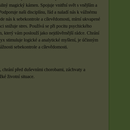
ilný magický kámen. Spojuje vnitřní svět s vnějším a
Podporuje naši disciplínu, řád a naladí nás k vážnému
ede nás k sebekontrole a cílevědomosti, mírní ukvapené
ci snižuje stres. Používá se při pocitu psychického
en, který vám poslouží jako nejdůvěrnější rádce. Chrání
nyx stimuluje logické a analytické myšlení, je účinným
ážnosti sebekontrole a cílevědomosti.
, chrání před duševními chorobami, záchvaty a
žké životní situace.