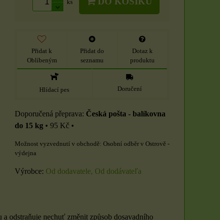
DO KOŠÍKU
ks
Přidat k
Přidat do
Dotaz k
Oblíbeným
seznamu
produktu
Doručení
Hlídací pes
Česká pošta - balíkovna
do 15 kg
•
95 Kč
•
Osobní odběr v Ostrově -
výdejna
Výrobce:
Od dodavatele, Od dodávateľa
áhu a odstraňuje nechuť změnit způsob dosavadního