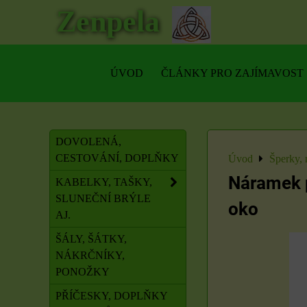
Zenpela
ÚVOD
ČLÁNKY PRO ZAJÍMAVOST
DOVOLENÁ,
CESTOVÁNÍ, DOPLŇKY
Úvod
Šperky, 
Náramek p
KABELKY, TAŠKY,
SLUNEČNÍ BRÝLE
oko
AJ.
ŠÁLY, ŠÁTKY,
NÁKRČNÍKY,
PONOŽKY
PŘÍČESKY, DOPLŇKY