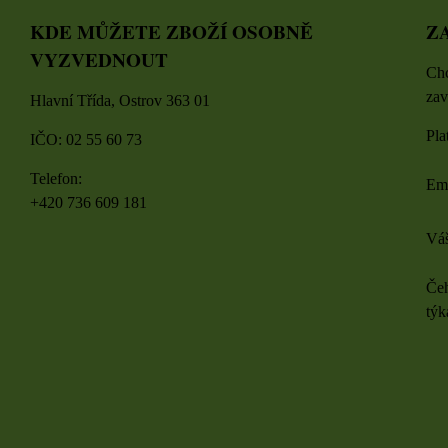
KDE MŮŽETE ZBOŽÍ OSOBNĚ
Z
VYZVEDNOUT
Chc
zav
Hlavní Třída, Ostrov 363 01
Pla
IČO: 02 55 60 73
Telefon:
Em
+420 736 609 181
Váš
Čeh
týk