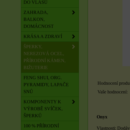
DO VLASŮ
ZAHRADA,
BALKON,
DOMÁCNOST
KRÁSA A ZDRAVÍ
ŠPERKY,
NEREZOVÁ OCEL,
PŘÍRODNÍ KÁMEN,
BIŽUTERIE
FENG SHUI, ORG.
Hodnocení produ
PYRAMIDY, LAPAČE
SNŮ
Vaše hodnocení:
KOMPONENTY K
VÝROBĚ SVÍČEK,
ŠPERKŮ
Onyx
100 % PŘÍRODNÍ
Vlastnosti: Dodáv