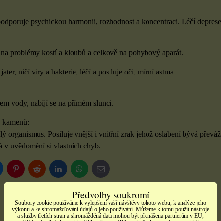
podporuje psychickou harmonii, rozhodnost a koncentraci. Léčí deprese
 na problémy kostí a kloubů a celkově na pohybový aparát.
ater, ničí viry a bakterie, léčí a posiluje oči, mírní astma.
em vody, nabíjí se na přímém slunci.
la kamenů:
lý organismus. Posiluje vnější i vnitřní zrak jehož oslabení bývá přev
 v uvědomění si vlastních chyb.
luesky
Pinterest
Reddit
LinkedIn
WhatsApp
E-
mail
Předvolby soukromí
0
0
Recenze
Diskuse
Dotaz k produktu
Soubory cookie používáme k vylepšení vaší návštěvy tohoto webu, k analýze jeho
výkonu a ke shromažďování údajů o jeho používání. Můžeme k tomu použít nástroje
a služby třetích stran a shromážděná data mohou být přenášena partnerům v EU,