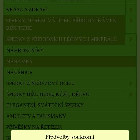
KRÁSA A ZDRAVÍ
ŠPERKY, NEREZOVÁ OCEL, PŘÍRODNÍ KÁMEN,
BIŽUTERIE
ŠPERKY Z PŘÍRODNÍCH LÉČIVÝCH MINERÁLŮ
NÁHRDELNÍKY
NÁRAMKY
NÁUŠNICE
ŠPERKY Z NEREZOVÉ OCELI
ŠPERKY BIŽUTERIE, KŮŽE, DŘEVO
ELEGANTNÍ, SVÁTEČNÍ ŠPERKY
AMULETY A TALISMANY
PŘÍVĚŠKY NA ŘETÍZEK
Předvolby soukromí
KŮŽE, ŘETÍZKY NA ŠPERKY