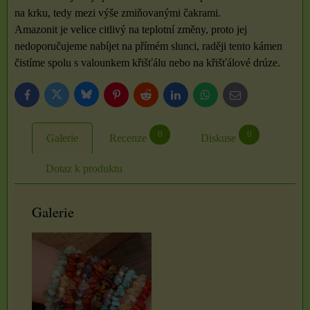
na krku, tedy mezi výše zmiňovanými čakrami.
Amazonit je velice citlivý na teplotní změny, proto jej
nedoporučujeme nabíjet na přímém slunci, raději tento kámen
čistíme spolu s valounkem křišťálu nebo na křišťálové drúze.
Bluesky
Twitter
Facebook
Pinterest
Reddit
LinkedIn
WhatsApp
E-
mail
0
0
Galerie
Recenze
Diskuse
Dotaz k produktu
Galerie