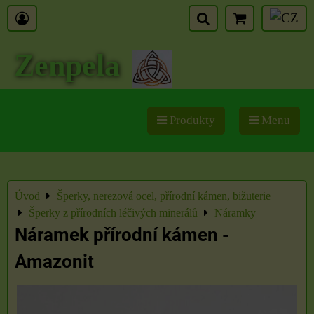
Zenpela
Produkty
Menu
Úvod
Šperky, nerezová ocel, přírodní kámen, bižuterie
Šperky z přírodních léčivých minerálů
Náramky
Náramek přírodní kámen -
Amazonit