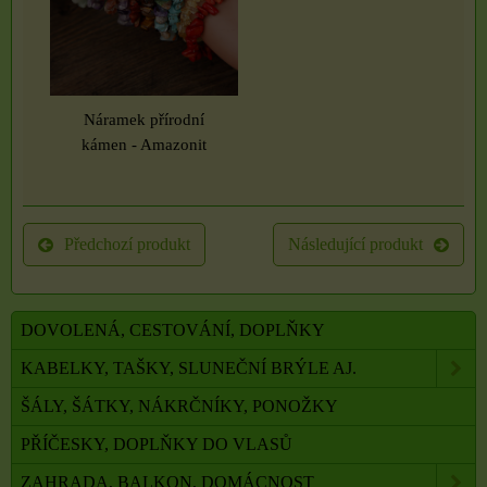
Náramek přírodní
kámen - Amazonit
Předchozí produkt
Následující produkt
DOVOLENÁ, CESTOVÁNÍ, DOPLŇKY
KABELKY, TAŠKY, SLUNEČNÍ BRÝLE AJ.
ŠÁLY, ŠÁTKY, NÁKRČNÍKY, PONOŽKY
PŘÍČESKY, DOPLŇKY DO VLASŮ
ZAHRADA, BALKON, DOMÁCNOST