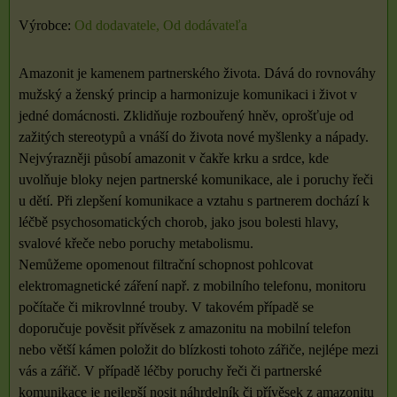
Výrobce:
Od dodavatele, Od dodávateľa
Amazonit je kamenem partnerského života. Dává do rovnováhy
mužský a ženský princip a harmonizuje komunikaci i život v
jedné domácnosti. Zklidňuje rozbouřený hněv, oprošťuje od
zažitých stereotypů a vnáší do života nové myšlenky a nápady.
Nejvýrazněji působí amazonit v čakře krku a srdce, kde
uvolňuje bloky nejen partnerské komunikace, ale i poruchy řeči
u dětí. Při zlepšení komunikace a vztahu s partnerem dochází k
léčbě psychosomatických chorob, jako jsou bolesti hlavy,
svalové křeče nebo poruchy metabolismu.
Nemůžeme opomenout filtrační schopnost pohlcovat
elektromagnetické záření např. z mobilního telefonu, monitoru
počítače či mikrovlnné trouby. V takovém případě se
doporučuje pověsit přívěsek z amazonitu na mobilní telefon
nebo větší kámen položit do blízkosti tohoto zářiče, nejlépe mezi
vás a zářič. V případě léčby poruchy řeči či partnerské
komunikace je nejlepší nosit náhrdelník či přívěsek z amazonitu