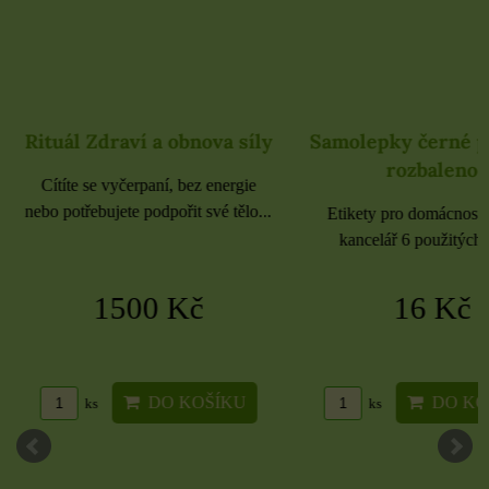
Rituál Zdraví a obnova síly
Samolepky černé 
rozbaleno
Cítíte se vyčerpaní, bez energie
nebo potřebujete podpořit své tělo...
Etikety pro domácnost, 
kancelář 6 použitých 
1500 Kč
16 Kč
DO KOŠÍKU
DO KO
ks
ks