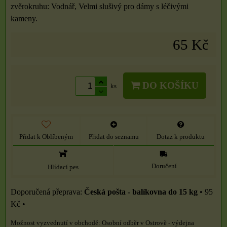
zvěrokruhu: Vodnář, Velmi slušivý pro dámy s léčivými
kameny.
65 Kč
DO KOŠÍKU
ks
Přidat k Oblíbeným
Přidat do seznamu
Dotaz k produktu
Doručení
Hlídací pes
Česká pošta - balíkovna do 15 kg
•
95
Kč
•
Osobní odběr v Ostrově - výdejna