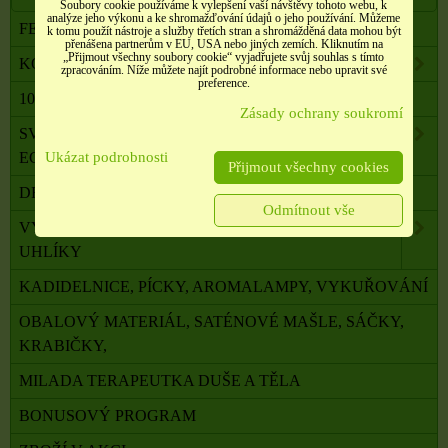
Soubory cookie používáme k vylepšení vaší návštěvy tohoto webu, k
analýze jeho výkonu a ke shromažďování údajů o jeho používání. Můžeme
FENG SHUI, ORG. PYRAMIDY, LAPAČE SNŮ
k tomu použít nástroje a služby třetích stran a shromážděná data mohou být
přenášena partnerům v EU, USA nebo jiných zemích. Kliknutím na
„Přijmout všechny soubory cookie“ vyjadřujete svůj souhlas s tímto
KOMPONENTY K VÝROBĚ SVÍČEK, ŠPERKŮ
zpracováním. Níže můžete najít podrobné informace nebo upravit své
preference.
100 % PŘÍRODNÍ ESENCIÁLNÍ OLEJE SALOOS
Zásady ochrany soukromí
SVÍČKY Z PALMOVÉHO A SÓJOVÉHO VOSKU
Ukázat podrobnosti
ECO
Přijmout všechny cookies
DRAHÉ A LÉČIVÉ KAMENY
Odmítnout vše
VYKUŘOVADLA, VONNÉ TYČINKY A ŠIŠKY,
UHLÍKY
KADIDELNICE, PÍCKY, AROMALAMPY, VYKUŘOVÁNÍ
OBALOVÝ MATERIÁL, SATÉNOVÉ MAŠLE, SÁČKY,
KRABIČKY,
MILADA TERAPEUTKA DUŠE A TĚLA
BONUSOVÝ PROGRAM