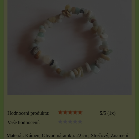
Hodnocení produktu:
5
/
5
(
1
x)
Vaše hodnocení:
Materiál: Kámen, Obvod náramku: 22 cm, Strečový, Znamení