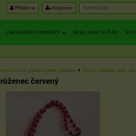
Přihlásit se
Registrace
OBCHODNÍ PODMÍNKY
REKLAMAČNÍ ŘÁD
KON
nerezová ocel, přírodní kámen, bižuterie
Šperky bižuterie, kůže, dře
 růženec červený