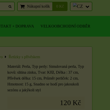
Nákupní košík
0 Kč
TAKT + DOPRAVA
VELKOOBCHODNÍ ODBĚR
vo
Řetízky s přívěskem
Materiál: Perla, Typ perly: Simulovaná perla, Typ
kovů: slitina zinku, Tvar: Kříž, Délka : 37 cm,
Přívěsek délka: 15 cm, Průměr perliček: 2 cm,
Hmotnost: 15 g, Snadno se hodí pro jakoukoli
sezónu a jakýkoli styl
120 Kč