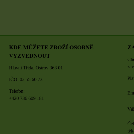
KDE MŮŽETE ZBOŽÍ OSOBNĚ
Z
VYZVEDNOUT
Chc
zav
Hlavní Třída, Ostrov 363 01
Pla
IČO: 02 55 60 73
Telefon:
Em
+420 736 609 181
Váš
Čeh
týk