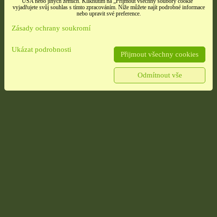
USA nebo jiných zemích. Kliknutím na „Přijmout všechny soubory cookie“
vyjadřujete svůj souhlas s tímto zpracováním. Níže můžete najít podrobné informace
nebo upravit své preference.
Zásady ochrany soukromí
Ukázat podrobnosti
Přijmout všechny cookies
Odmítnout vše
é
Samolepky třpitivé
Samolepky srdíčka
no
zlaté písmena
načatá
rozbaleno
t,
barevné srdíčka, 1 arch
tých
Etikety pro domácnost,
školu i kancelář 4 použité
archy
13 Kč
10 Kč