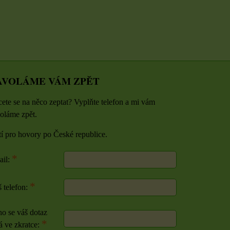
AVOLÁME VÁM ZPĚT
ete se na něco zeptat? Vyplňte telefon a mi vám
oláme zpět.
tí pro hovory po České republice.
*
ail:
*
 telefon:
o se váš dotaz
*
á ve zkratce: