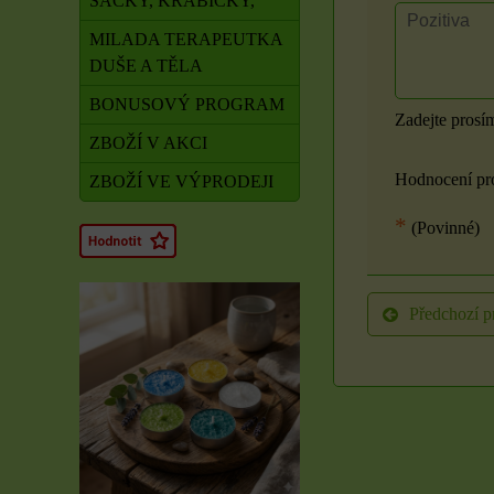
SÁČKY, KRABIČKY,
MILADA TERAPEUTKA
DUŠE A TĚLA
BONUSOVÝ PROGRAM
Zadejte prosí
ZBOŽÍ V AKCI
Hodnocení pr
ZBOŽÍ VE VÝPRODEJI
*
(Povinné)
Předchozí p