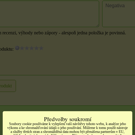
m recenzi, výhody nebo zápory - alespoň jedna položka je povinná.
oduktu:
rodukt
Předvolby soukromí
Soubory cookie používáme k vylepšení vaší návštěvy tohoto webu, k analýze jeho
výkonu a ke shromažďování údajů o jeho používání. Můžeme k tomu použít nástroje
a služby třetích stran a shromážděná data mohou být přenášena partnerům v EU,