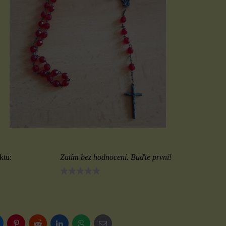
ktu:
Zatím bez hodnocení. Buďte první!
luesky
Pinterest
Reddit
LinkedIn
WhatsApp
E-