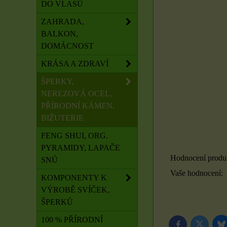
DO VLASŮ
ZAHRADA,
BALKON,
DOMÁCNOST
KRÁSA A ZDRAVÍ
ŠPERKY,
NEREZOVÁ OCEL,
PŘÍRODNÍ KÁMEN,
BIŽUTERIE
FENG SHUI, ORG.
PYRAMIDY, LAPAČE
Hodnocení produ
SNŮ
Vaše hodnocení:
KOMPONENTY K
VÝROBĚ SVÍČEK,
ŠPERKŮ
100 % PŘÍRODNÍ
B
Twitter
Facebook