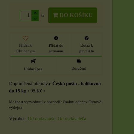
DO KOŠÍKU
ks
Přidat k
Přidat do
Dotaz k
Oblíbeným
seznamu
produktu
Doručení
Hlídací pes
Česká pošta - balíkovna
do 15 kg
•
95 Kč
•
Osobní odběr v Ostrově -
výdejna
Výrobce:
Od dodavatele, Od dodávateľa