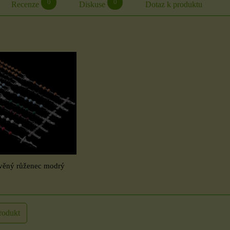
0
0
Recenze
Diskuse
Dotaz k produktu
věný růženec modrý
rodukt