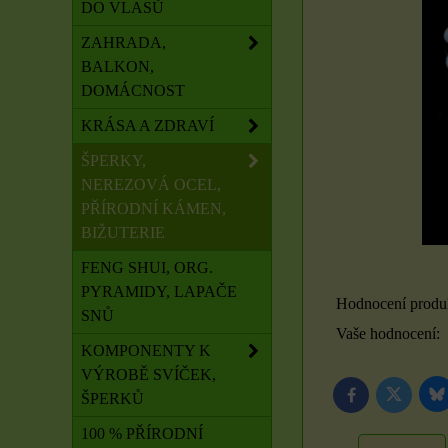
DO VLASŮ
ZAHRADA,
BALKON,
DOMÁCNOST
KRÁSA A ZDRAVÍ
ŠPERKY,
NEREZOVÁ OCEL,
PŘÍRODNÍ KÁMEN,
BIŽUTERIE
FENG SHUI, ORG.
PYRAMIDY, LAPAČE
Hodnocení produ
SNŮ
Vaše hodnocení:
KOMPONENTY K
VÝROBĚ SVÍČEK,
ŠPERKŮ
B
Twitter
Facebook
100 % PŘÍRODNÍ