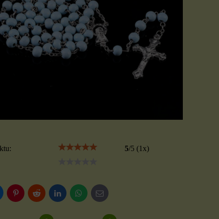
ktu:
5
/
5
(
1
x)
luesky
Pinterest
Reddit
LinkedIn
WhatsApp
E-
mail