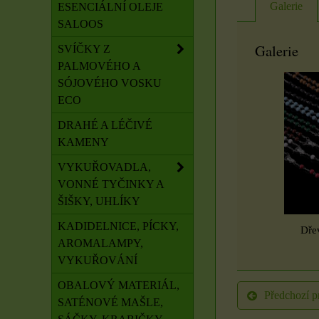
Galerie
ESENCIÁLNÍ OLEJE
SALOOS
Galerie
SVÍČKY Z
PALMOVÉHO A
SÓJOVÉHO VOSKU
ECO
DRAHÉ A LÉČIVÉ
KAMENY
VYKUŘOVADLA,
VONNÉ TYČINKY A
ŠIŠKY, UHLÍKY
KADIDELNICE, PÍCKY,
Dře
AROMALAMPY,
VYKUŘOVÁNÍ
OBALOVÝ MATERIÁL,
Předchozí p
SATÉNOVÉ MAŠLE,