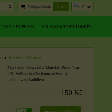
Nákupní košík
0 Kč
TAKT + DOPRAVA
VELKOOBCHODNÍ ODBĚR
vo
Řetízky s přívěskem
Typ kovů: slitina zinku, Materiál: dřevo, Tvar:
kříž, Velikost korále: 6 mm, růženec je
parfemovaný kadidlem.
150 Kč