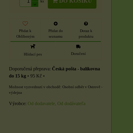
DO KOŠÍKU
ks
Přidat k
Přidat do
Dotaz k
Oblíbeným
seznamu
produktu
Doručení
Hlídací pes
Česká pošta - balíkovna
do 15 kg
•
95 Kč
•
Osobní odběr v Ostrově -
výdejna
Výrobce:
Od dodavatele, Od dodávateľa