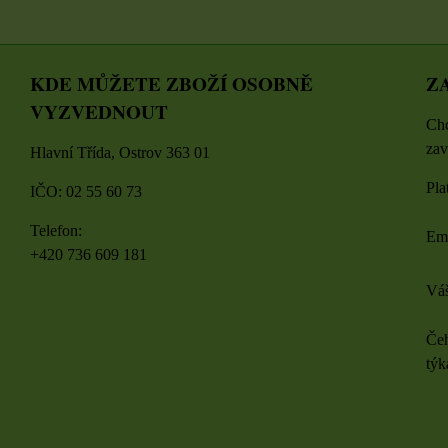
KDE MŮŽETE ZBOŽÍ OSOBNĚ
Z
VYZVEDNOUT
Chc
zav
Hlavní Třída, Ostrov 363 01
Pla
IČO: 02 55 60 73
Telefon:
Em
+420 736 609 181
Váš
Čeh
týk