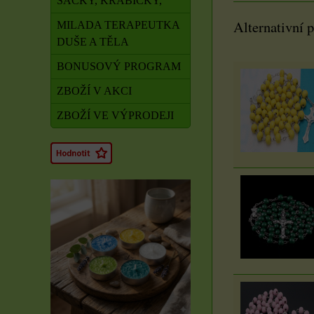
SÁČKY, KRABIČKY,
Alternativní 
MILADA TERAPEUTKA
DUŠE A TĚLA
BONUSOVÝ PROGRAM
ZBOŽÍ V AKCI
ZBOŽÍ VE VÝPRODEJI
Rituál Zdraví a
obnova síly