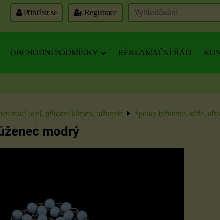
Přihlásit se
Registrace
OBCHODNÍ PODMÍNKY
REKLAMAČNÍ ŘÁD
KON
nerezová ocel, přírodní kámen, bižuterie
Šperky bižuterie, kůže, dře
růženec modrý