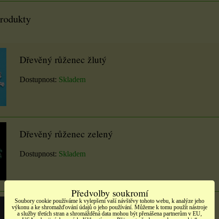
produkty
Dřevěný růženec žlutý
Dostupnost:
Skladem
Dřevěný růženec zelený
Dostupnost:
Skladem
Předvolby soukromí
Soubory cookie používáme k vylepšení vaší návštěvy tohoto webu, k analýze jeho
Dřevěný růženec růžový
výkonu a ke shromažďování údajů o jeho používání. Můžeme k tomu použít nástroje
a služby třetích stran a shromážděná data mohou být přenášena partnerům v EU,