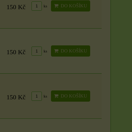
svíček: Zlatý klíč k
DO KOŠÍKU
150 Kč
ks
Rituál Zlatý klíč k
hojnosti
hojnosti
Vytvořte si posvátný prostor
Máte pocit, že se ve vašem
a otevřete se proudu
životě zastavil proud? Že i
prosperity přímo...
přes...
250 Kč
1500 Kč
DO KOŠÍKU
150 Kč
ks
DO KOŠÍKU
ks
DO KOŠÍKU
ks
DO KOŠÍKU
150 Kč
ks