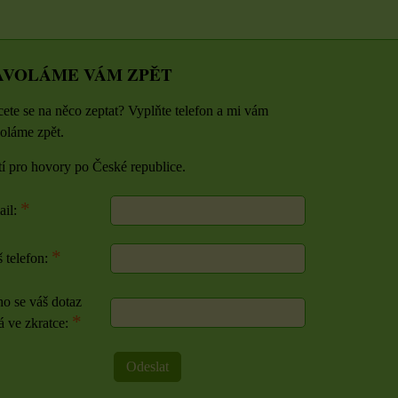
AVOLÁME VÁM ZPĚT
ete se na něco zeptat? Vyplňte telefon a mi vám
oláme zpět.
tí pro hovory po České republice.
*
ail:
*
 telefon:
o se váš dotaz
*
á ve zkratce:
Odeslat