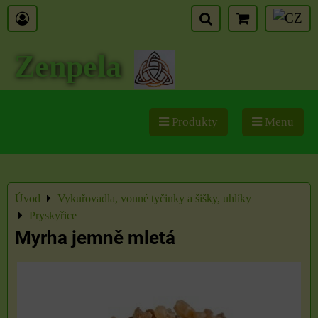
Zenpela
Produkty
Menu
Úvod
Vykuřovadla, vonné tyčinky a šišky, uhlíky
Pryskyřice
Myrha jemně mletá