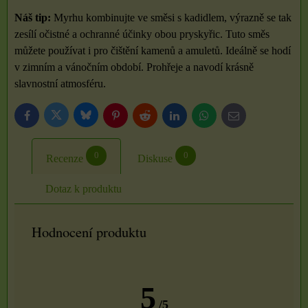
Náš tip:
Myrhu kombinujte ve směsi s kadidlem, výrazně se tak
zesílí očistné a ochranné účinky obou pryskyřic. Tuto směs
můžete používat i pro čištění kamenů a amuletů. Ideálně se hodí
v zimním a vánočním období. Prohřeje a navodí krásně
slavnostní atmosféru.
Bluesky
Twitter
Facebook
Pinterest
Reddit
LinkedIn
WhatsApp
E-
mail
0
0
Recenze
Diskuse
Dotaz k produktu
Hodnocení produktu
5
/5