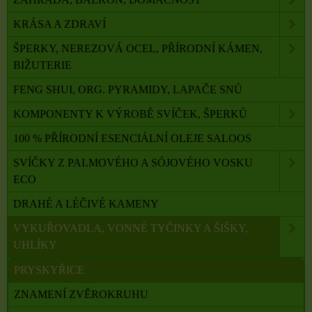
KRÁSA A ZDRAVÍ
ŠPERKY, NEREZOVÁ OCEL, PŘÍRODNÍ KÁMEN,
BIŽUTERIE
FENG SHUI, ORG. PYRAMIDY, LAPAČE SNŮ
KOMPONENTY K VÝROBĚ SVÍČEK, ŠPERKŮ
100 % PŘÍRODNÍ ESENCIÁLNÍ OLEJE SALOOS
SVÍČKY Z PALMOVÉHO A SÓJOVÉHO VOSKU
ECO
DRAHÉ A LÉČIVÉ KAMENY
VYKUŘOVADLA, VONNÉ TYČINKY A ŠIŠKY,
UHLÍKY
PRYSKYŘICE
ZNAMENÍ ZVĚROKRUHU