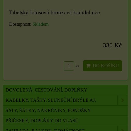
Tibetská lotosová bronzová kadidelnice
Dostupnost:
Skladem
330 Kč
DO KOŠÍKU
ks
DOVOLENÁ, CESTOVÁNÍ, DOPLŇKY
KABELKY, TAŠKY, SLUNEČNÍ BRÝLE AJ.
ŠÁLY, ŠÁTKY, NÁKRČNÍKY, PONOŽKY
PŘÍČESKY, DOPLŇKY DO VLASŮ
ZAHRADA, BALKON, DOMÁCNOST