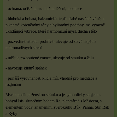
- ochrana, očištění, uzemnění, léčení, meditace
- hluboká a bohatá, balzamická, teplá, slabě nasládlá vůně, s
pikantně kořeněnými tóny a bylinnými podtóny, má výrazně
uklidňující vibrace, které harmonizují mysl, ducha i tělo
- pozvedává náladu, prohřívá, ulevuje od stavů napětí a
nahromaděných stresů
- utěšuje rozbouřené emoce, ulevuje od smutku a žalu
- navozuje klidný spánek
- přináší vyrovnanost, klid a mír, vhodná pro meditace a
rozjímání
Myrha posiluje ženskou stránku a je symbolicky spojena s
bohyní Isis, slunečním bohem Ra, planetárně s Měsícem, s
elementem vody, znameními zvěrokruhu Býk, Panna, Štír, Rak
a Ryby