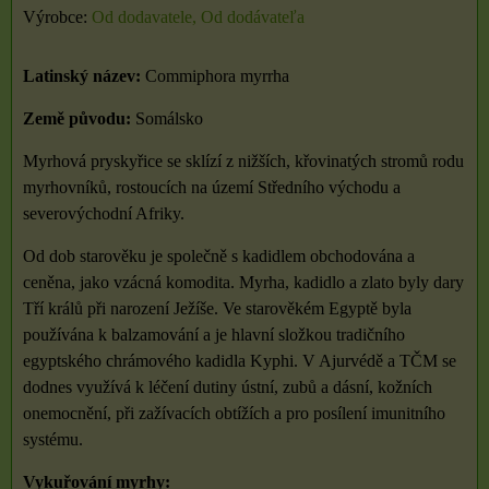
Výrobce:
Od dodavatele, Od dodávateľa
Latinský název:
Commiphora myrrha
Země původu:
Somálsko
Myrhová pryskyřice se sklízí z nižších, křovinatých stromů rodu
myrhovníků, rostoucích na území Středního východu a
severovýchodní Afriky.
Od dob starověku je společně s kadidlem obchodována a
ceněna, jako vzácná komodita. Myrha, kadidlo a zlato byly dary
Tří králů při narození Ježíše. Ve starověkém Egyptě byla
používána k balzamování a je hlavní složkou tradičního
egyptského chrámového kadidla Kyphi. V Ajurvédě a TČM se
dodnes využívá k léčení dutiny ústní, zubů a dásní, kožních
onemocnění, při zažívacích obtížích a pro posílení imunitního
systému.
Vykuřování myrhy: