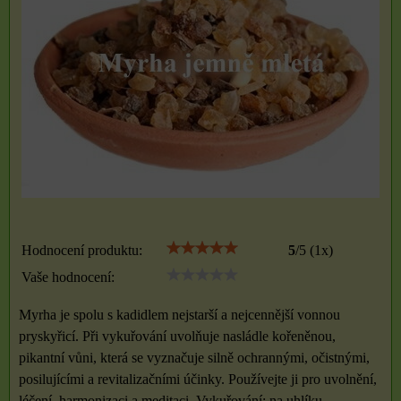
Hodnocení produktu:
5
/
5
(
1
x)
Vaše hodnocení:
Myrha je spolu s kadidlem nejstarší a nejcennější vonnou
pryskyřicí. Při vykuřování uvolňuje nasládle kořeněnou,
pikantní vůni, která se vyznačuje silně ochrannými, očistnými,
posilujícími a revitalizačními účinky. Používejte ji pro uvolnění,
léčení, harmonizaci a meditaci. Vykuřování: na uhlíku,