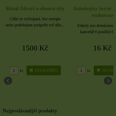
Rituál Zdraví a obnova síly
Samolepky černé 
rozbaleno
Cítíte se vyčerpaní, bez energie
nebo potřebujete podpořit své tělo...
Etikety pro domácnost, 
kancelář 6 použitých 
1500 Kč
16 Kč
DO KOŠÍKU
DO KO
ks
ks
Nejprodávanější produkty