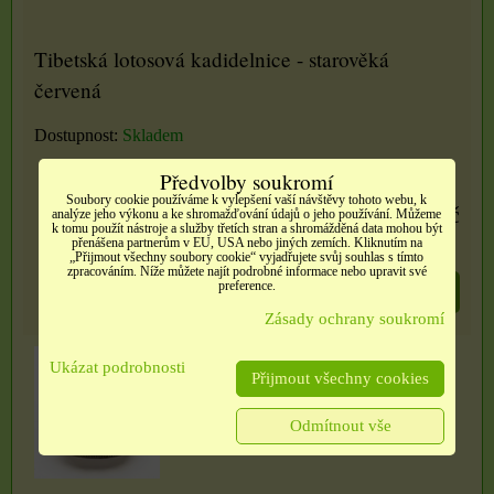
Tibetská lotosová kadidelnice - starověká
červená
Dostupnost:
Skladem
Předvolby soukromí
Soubory cookie používáme k vylepšení vaší návštěvy tohoto webu, k
330 Kč
analýze jeho výkonu a ke shromažďování údajů o jeho používání. Můžeme
k tomu použít nástroje a služby třetích stran a shromážděná data mohou být
přenášena partnerům v EU, USA nebo jiných zemích. Kliknutím na
„Přijmout všechny soubory cookie“ vyjadřujete svůj souhlas s tímto
zpracováním. Níže můžete najít podrobné informace nebo upravit své
preference.
DO KOŠÍKU
ks
Zásady ochrany soukromí
Ukázat podrobnosti
Přijmout všechny cookies
Odmítnout vše