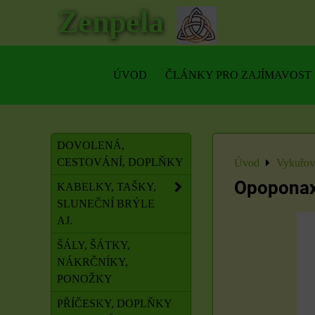
Zenpela
ÚVOD
ČLÁNKY PRO ZAJÍMAVOST
DOVOLENÁ,
CESTOVÁNÍ, DOPLŇKY
Úvod
Vykuřova
Opopona
KABELKY, TAŠKY,
SLUNEČNÍ BRÝLE
AJ.
ŠÁLY, ŠÁTKY,
NÁKRČNÍKY,
PONOŽKY
PŘÍČESKY, DOPLŇKY