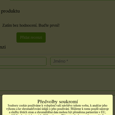
 produktu
Zatím bez hodnocení. Buďte první!
Přidat recenzi
nzi
Předvolby soukromí
Soubory cookie používáme k vylepšení vaší návštěvy tohoto webu, k analýze jeho
výkonu a ke shromažďování údajů o jeho používání. Můžeme k tomu použít nástroje
a služby třetích stran a shromážděná data mohou být přenášena partnerům v EU,