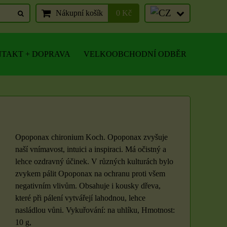
Nákupní košík
0 Kč
TAKT + DOPRAVA
VELKOOBCHODNÍ ODBĚR
Opoponax chironium Koch. Opoponax zvyšuje
naší vnímavost, intuici a inspiraci. Má očistný a
lehce ozdravný účinek. V různých kulturách bylo
zvykem pálit Opoponax na ochranu proti všem
negativním vlivům. Obsahuje i kousky dřeva,
které při pálení vytvářejí lahodnou, lehce
nasládlou vůni. Vykuřování: na uhlíku, Hmotnost:
10 g,