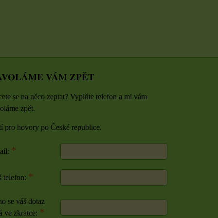
AVOLÁME VÁM ZPĚT
ete se na něco zeptat? Vyplňte telefon a mi vám
oláme zpět.
tí pro hovory po České republice.
*
ail:
*
 telefon:
o se váš dotaz
*
á ve zkratce: