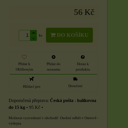
56 Kč
DO KOŠÍKU
ks
Přidat k
Přidat do
Dotaz k
Oblíbeným
seznamu
produktu
Doručení
Hlídací pes
Česká pošta - balíkovna
do 15 kg
•
95 Kč
•
Osobní odběr v Ostrově -
výdejna