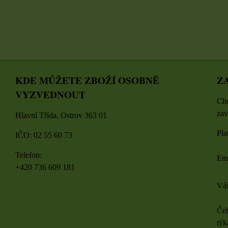
KDE MŮŽETE ZBOŽÍ OSOBNĚ
Z
VYZVEDNOUT
Chc
zav
Hlavní Třída, Ostrov 363 01
Pla
IČO: 02 55 60 73
Telefon:
Em
+420 736 609 181
Váš
Čeh
týk