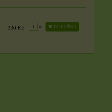
DO KOŠÍKU
DO KOŠÍKU
ks
ks
DO KOŠÍKU
330 Kč
ks
Svíčka - velikost,
vůně a barva dle
výběru
Organzové sáčky 5 x
S vůní máty, třešně či
7 cm
vanilky. Sami si zvolte