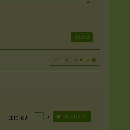
Odeslat
Sada 3 rituálních
Rituál Zlatý klíč k
Následující produkt
svíček: Zlatý klíč k
hojnosti
hojnosti
Máte pocit, že se ve vašem
životě zastavil proud? Že i
Vytvořte si posvátný prostor
přes...
a otevřete se proudu
prosperity přímo...
DO KOŠÍKU
330 Kč
ks
250 Kč
1500 Kč