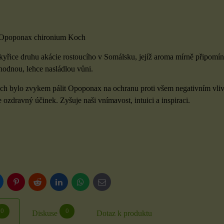
Opoponax chironium Koch
yřice druhu akácie rostoucího v Somálsku, jejíž aroma mírně připomíná
ahodnou, lehce nasládlou vůni.
ch bylo zvykem pálit Opoponax na ochranu proti všem negativním vliv
 ozdravný účinek. Zyšuje naši vnímavost, intuici a inspiraci.
luesky
Pinterest
Reddit
LinkedIn
WhatsApp
E-
mail
0
0
Diskuse
Dotaz k produktu