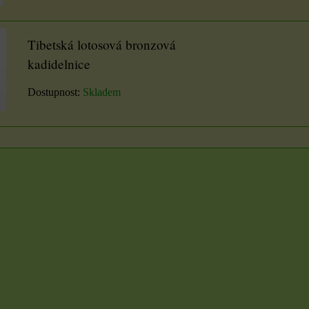
ÍKU
DO KOŠÍKU
DO KOŠÍKU
ks
ks
Tibetská lotosová bronzová
kadidelnice
Dostupnost:
Skladem
7x9
Samolepky na knoty
2 cm
ou