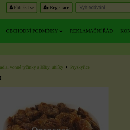
Přihlásit se
Registrace
OBCHODNÍ PODMÍNKY
REKLAMAČNÍ ŘÁD
KON
dla, vonné tyčinky a šišky, uhlíky
Pryskyřice
x