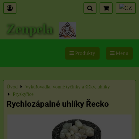
Zenpela
Produkty
Menu
Úvod
Vykuřovadla, vonné tyčinky a šišky, uhlíky
Pryskyřice
Rychlozápalné uhlíky Řecko