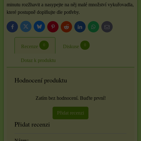
minutu rozžhavit a nasypejte na něj malé množství vykuřovadla,
které postupně doplňujte dle potřeby.
Bluesky
Twitter
Facebook
Pinterest
Reddit
LinkedIn
WhatsApp
E-
mail
0
0
Recenze
Diskuse
Dotaz k produktu
Hodnocení produktu
Zatím bez hodnocení. Buďte první!
Přidat recenzi
Přidat recenzi
Název: