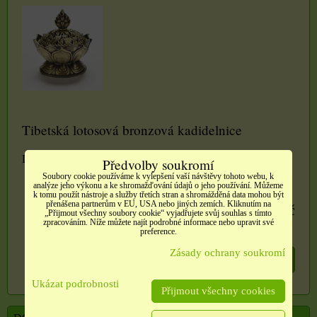
Tibetská lotosová bronzová kadidelnice
Dostupnost:
Skladem
Předvolby soukromí
Soubory cookie používáme k vylepšení vaší návštěvy tohoto webu, k
analýze jeho výkonu a ke shromažďování údajů o jeho používání. Můžeme
k tomu použít nástroje a služby třetích stran a shromážděná data mohou být
přenášena partnerům v EU, USA nebo jiných zemích. Kliknutím na
330 Kč
„Přijmout všechny soubory cookie“ vyjadřujete svůj souhlas s tímto
zpracováním. Níže můžete najít podrobné informace nebo upravit své
preference.
Zásady ochrany soukromí
DO KOŠÍKU
ks
Ukázat podrobnosti
Přijmout všechny cookies