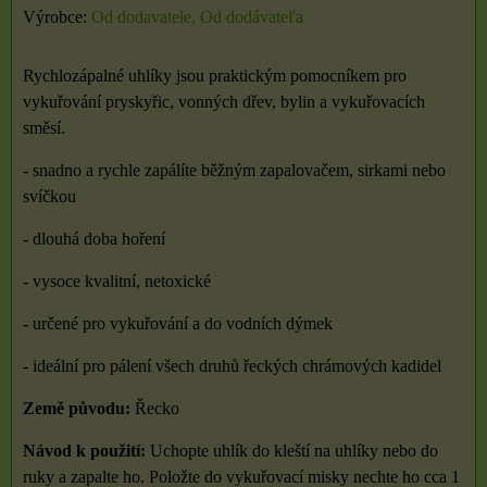
Výrobce:
Od dodavatele, Od dodávateľa
Rychlozápalné uhlíky jsou praktickým pomocníkem pro
vykuřování pryskyřic, vonných dřev, bylin a vykuřovacích
směsí.
- snadno a rychle zapálíte běžným zapalovačem, sirkami nebo
svíčkou
- dlouhá doba hoření
- vysoce kvalitní, netoxické
- určené pro vykuřování a do vodních dýmek
- ideální pro pálení všech druhů řeckých chrámových kadidel
Země původu:
Řecko
Návod k použití:
Uchopte uhlík do kleští na uhlíky nebo do
ruky a zapalte ho. Položte do vykuřovací misky nechte ho cca 1