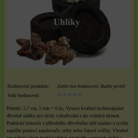
Hodnocení produktu:
Zatím bez hodnocení. Buďte první!
Vaše hodnocení:
Průměr: 2,7 cm, 1 role = 6 ks, Vysoce kvalitní rychlozápalné
dřevěné uhlíky pro účely vykuřování a do vodních dýmek.
Praktické kotouče z přírodního dřevěného uhlí snadno a rychle
zapálíte pomocí zapalovače, sirky nebo čajové svíčky. Vhodné
pro pálení všech druhů kadidel, pryskyřic, vonných směsí a