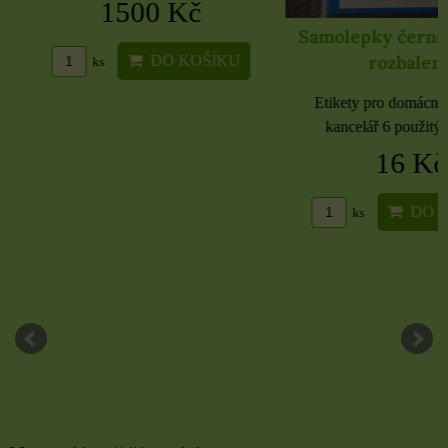
1500 Kč
Samolepky černé 
rozbaleno
DO KOŠÍKU
ks
Etikety pro domácnost, 
kancelář 6 použitých 
16 Kč
DO KO
ks