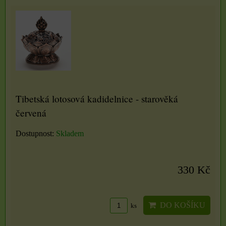
Tibetská lotosová kadidelnice - starověká
červená
Dostupnost:
Skladem
330 Kč
DO KOŠÍKU
ks