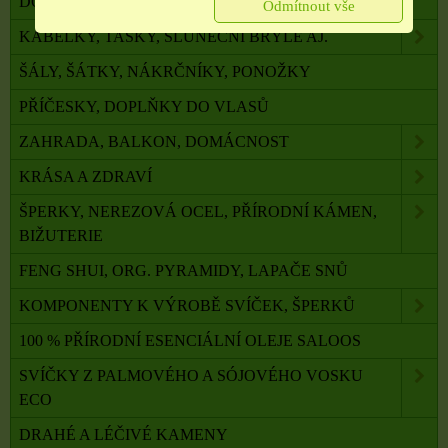
DOVOLENÁ, CESTOVÁNÍ, DOPLŇKY
Odmítnout vše
KABELKY, TAŠKY, SLUNEČNÍ BRÝLE AJ.
ŠÁLY, ŠÁTKY, NÁKRČNÍKY, PONOŽKY
PŘÍČESKY, DOPLŇKY DO VLASŮ
ZAHRADA, BALKON, DOMÁCNOST
KRÁSA A ZDRAVÍ
ŠPERKY, NEREZOVÁ OCEL, PŘÍRODNÍ KÁMEN,
BIŽUTERIE
FENG SHUI, ORG. PYRAMIDY, LAPAČE SNŮ
KOMPONENTY K VÝROBĚ SVÍČEK, ŠPERKŮ
100 % PŘÍRODNÍ ESENCIÁLNÍ OLEJE SALOOS
SVÍČKY Z PALMOVÉHO A SÓJOVÉHO VOSKU
ECO
DRAHÉ A LÉČIVÉ KAMENY