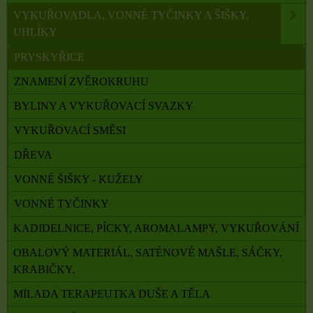
VYKUŘOVADLA, VONNÉ TYČINKY A ŠIŠKY,
UHLÍKY
PRYSKYŘICE
ZNAMENÍ ZVĚROKRUHU
BYLINY A VYKUŘOVACÍ SVAZKY
VYKUŘOVACÍ SMĚSI
DŘEVA
VONNÉ ŠIŠKY - KUŽELY
VONNÉ TYČINKY
KADIDELNICE, PÍCKY, AROMALAMPY, VYKUŘOVÁNÍ
OBALOVÝ MATERIÁL, SATÉNOVÉ MAŠLE, SÁČKY,
KRABIČKY,
MILADA TERAPEUTKA DUŠE A TĚLA