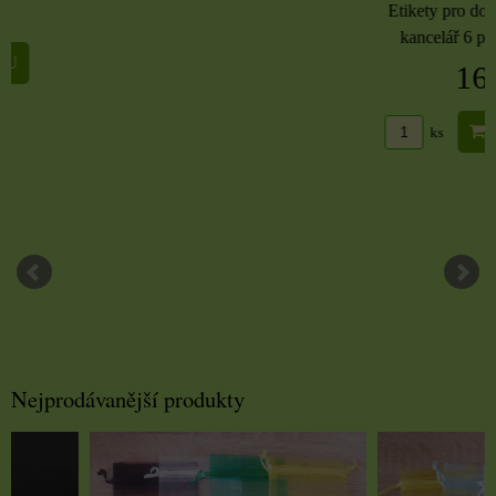
Etikety pro domácnost, 
kancelář 6 použitých 
16 Kč
DO KO
ks
Nejprodávanější produkty