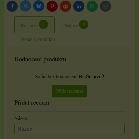
Bluesky
Twitter
Facebook
Pinterest
Reddit
LinkedIn
WhatsApp
E-
mail
0
0
Recenze
Diskuse
Dotaz k produktu
Hodnocení produktu
Zatím bez hodnocení. Buďte první!
Přidat recenzi
Přidat recenzi
Název: