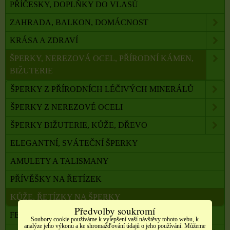
PŘÍČESKY, DOPLŇKY DO VLASŮ
ZAHRADA, BALKON, DOMÁCNOST
KRÁSA A ZDRAVÍ
ŠPERKY, NEREZOVÁ OCEL, PŘÍRODNÍ KÁMEN,
BIŽUTERIE
ŠPERKY Z PŘÍRODNÍCH LÉČIVÝCH MINERÁLŮ
ŠPERKY Z NEREZOVÉ OCELI
ŠPERKY BIŽUTERIE, KŮŽE, DŘEVO
ELEGANTNÍ, SVÁTEČNÍ ŠPERKY
AMULETY A TALISMANY
PŘÍVĚŠKY NA ŘETÍZEK
KŮŽE, ŘETÍZKY NA ŠPERKY
Předvolby soukromí
FENG SHUI, ORG. PYRAMIDY, LAPAČE SNŮ
Soubory cookie používáme k vylepšení vaší návštěvy tohoto webu, k
analýze jeho výkonu a ke shromažďování údajů o jeho používání. Můžeme