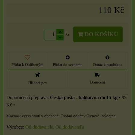
110 Kč
DO KOŠÍKU
ks
Přidat k Oblíbeným
Přidat do seznamu
Dotaz k produktu
Doručení
Hlídací pes
Česká pošta - balíkovna do 15 kg
•
95
Kč
•
Osobní odběr v Ostrově - výdejna
Výrobce:
Od dodavatele, Od dodávateľa