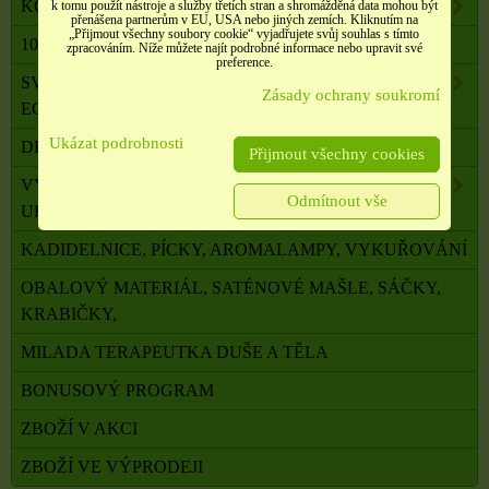
KOMPONENTY K VÝROBĚ SVÍČEK, ŠPERKŮ
k tomu použít nástroje a služby třetích stran a shromážděná data mohou být
přenášena partnerům v EU, USA nebo jiných zemích. Kliknutím na
„Přijmout všechny soubory cookie“ vyjadřujete svůj souhlas s tímto
100 % PŘÍRODNÍ ESENCIÁLNÍ OLEJE SALOOS
zpracováním. Níže můžete najít podrobné informace nebo upravit své
preference.
SVÍČKY Z PALMOVÉHO A SÓJOVÉHO VOSKU
Zásady ochrany soukromí
ECO
Ukázat podrobnosti
DRAHÉ A LÉČIVÉ KAMENY
Přijmout všechny cookies
VYKUŘOVADLA, VONNÉ TYČINKY A ŠIŠKY,
Odmítnout vše
UHLÍKY
KADIDELNICE, PÍCKY, AROMALAMPY, VYKUŘOVÁNÍ
OBALOVÝ MATERIÁL, SATÉNOVÉ MAŠLE, SÁČKY,
KRABIČKY,
MILADA TERAPEUTKA DUŠE A TĚLA
BONUSOVÝ PROGRAM
ZBOŽÍ V AKCI
ZBOŽÍ VE VÝPRODEJI