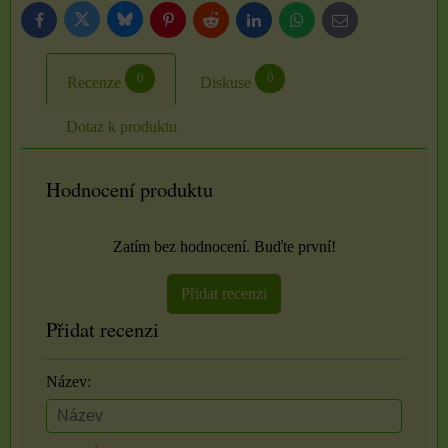
Bluesky
Twitter
Facebook
Pinterest
Reddit
LinkedIn
WhatsApp
E-
mail
0
0
Recenze
Diskuse
Dotaz k produktu
Hodnocení produktu
Zatím bez hodnocení. Buďte první!
Přidat recenzi
Přidat recenzi
Název: