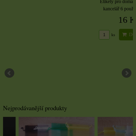
Etikety pro domácnost, 
kancelář 6 použitých 
16 Kč
DO KO
ks
Nejprodávanější produkty