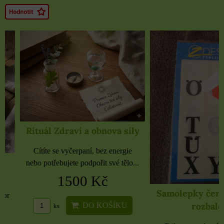
Rituál Zdraví a obnova síly
Cítíte se vyčerpaní, bez energie
nebo potřebujete podpořit své tělo...
1500 Kč
Samolepky černé 
rozbaleno
DO KOŠÍKU
ks