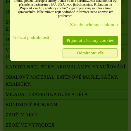
k tomu použít nástroje a služby třetích stran a shromážděná data mohou být
KOMPONENTY K VÝROBĚ SVÍČEK, ŠPERKŮ
přenášena partnerům v EU, USA nebo jiných zemích. Kliknutím na
„Přijmout všechny soubory cookie“ vyjadřujete svůj souhlas s tímto
100 % PŘÍRODNÍ ESENCIÁLNÍ OLEJE SALOOS
zpracováním. Níže můžete najít podrobné informace nebo upravit své
preference.
SVÍČKY Z PALMOVÉHO A SÓJOVÉHO VOSKU
Zásady ochrany soukromí
ECO
Ukázat podrobnosti
DRAHÉ A LÉČIVÉ KAMENY
Přijmout všechny cookies
VYKUŘOVADLA, VONNÉ TYČINKY A ŠIŠKY,
Odmítnout vše
UHLÍKY
KADIDELNICE, PÍCKY, AROMALAMPY, VYKUŘOVÁNÍ
OBALOVÝ MATERIÁL, SATÉNOVÉ MAŠLE, SÁČKY,
KRABIČKY,
MILADA TERAPEUTKA DUŠE A TĚLA
BONUSOVÝ PROGRAM
ZBOŽÍ V AKCI
ZBOŽÍ VE VÝPRODEJI