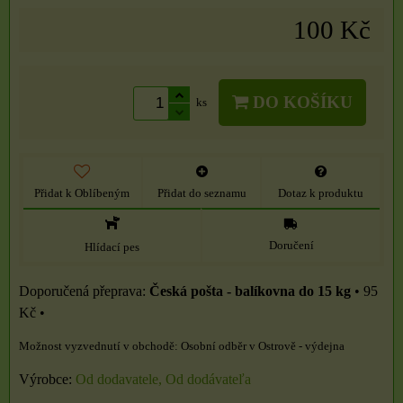
100 Kč
DO KOŠÍKU
ks
Přidat k Oblíbeným
Přidat do seznamu
Dotaz k produktu
Doručení
Hlídací pes
Česká pošta - balíkovna do 15 kg
•
95
Kč
•
Osobní odběr v Ostrově - výdejna
Výrobce:
Od dodavatele, Od dodávateľa