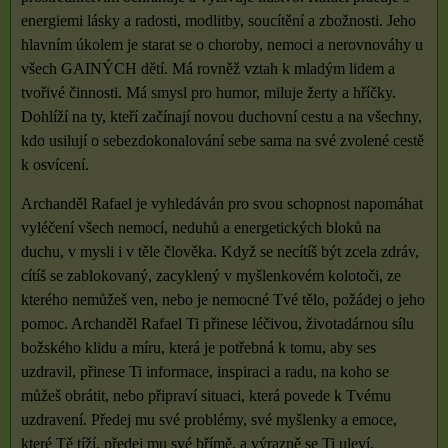
energiemi lásky a radosti, modlitby, soucítění a zbožnosti. Jeho
hlavním úkolem je starat se o choroby, nemoci a nerovnováhy u
všech GAINÝCH dětí. Má rovněž vztah k mladým lidem a
tvořivé činnosti. Má smysl pro humor, miluje žerty a hříčky.
Dohlíží na ty, kteří začínají novou duchovní cestu a na všechny,
kdo usilují o sebezdokonalování sebe sama na své zvolené cestě
k osvícení.
Archanděl Rafael je vyhledáván pro svou schopnost napomáhat
vyléčení všech nemocí, neduhů a energetických bloků na
duchu, v mysli i v těle člověka. Když se necítíš být zcela zdráv,
cítíš se zablokovaný, zacyklený v myšlenkovém kolotoči, ze
kterého nemůžeš ven, nebo je nemocné Tvé tělo, požádej o jeho
pomoc. Archanděl Rafael Ti přinese léčivou, životadárnou sílu
božského klidu a míru, která je potřebná k tomu, aby ses
uzdravil, přinese Ti informace, inspiraci a radu, na koho se
můžeš obrátit, nebo připraví situaci, která povede k Tvému
uzdravení. Předej mu své problémy, své myšlenky a emoce,
které Tě tíží, předej mu své břímě, a výrazně se Ti uleví.