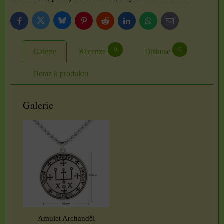
Bluesky
Twitter
Facebook
Pinterest
Reddit
LinkedIn
WhatsApp
E-
mail
0
0
Galerie
Recenze
Diskuse
Dotaz k produktu
Galerie
Amulet Archanděl