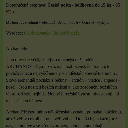
Česká pošta - balíkovna do 15 kg
•
95
Kč
•
Osobní odběr v Ostrově - výdejna
Výrobce:
Od dodavatele, Od dodávateľa
Archandělé
Jsou obvykle větší, silnější a mocnější než andělé .
ARCHANDĚLÉ jsou v různých náboženských tradicích
považováni za nejvyšší anděly v andělské nebeské hierarchii .
Slovo archanděl pochází z řečtiny – archón – vládce , angelos –
posel . Jsou nositeli božích milostí a jako zosobnění božských
vlastností stojí nejblíže Nejvyšší božské bytosti, představují její
majestát a velebnost.
Archandělé jsou mimo náboženská vyznání, pomáhají každému,
ať už věří v cokoli nebo nevěří vůbec. Dokáží být s každým z
nás, jednotlivě a se všemi zároveň, neboť nepodléhají