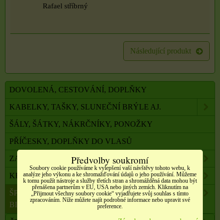
Rafael stříbrný
Následující produkt
DOVOLENÁ, CESTOVÁNÍ, DOPLŇKY
KABELKY, TAŠKY, SLUNEČNÍ BRÝLE AJ.
ŠÁLY, ŠÁTKY, NÁKRČNÍKY, PONOŽKY
PŘÍČESKY, DOPLŇKY DO VLASŮ
Předvolby soukromí
ZAHRADA, BALKON, DOMÁCNOST
Soubory cookie používáme k vylepšení vaší návštěvy tohoto webu, k
analýze jeho výkonu a ke shromažďování údajů o jeho používání. Můžeme
KRÁSA A ZDRAVÍ
k tomu použít nástroje a služby třetích stran a shromážděná data mohou být
přenášena partnerům v EU, USA nebo jiných zemích. Kliknutím na
ŠPERKY, NEREZOVÁ OCEL, PŘÍRODNÍ KÁMEN,
„Přijmout všechny soubory cookie“ vyjadřujete svůj souhlas s tímto
zpracováním. Níže můžete najít podrobné informace nebo upravit své
BIŽUTERIE
preference.