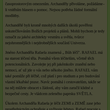
časoprostorovým omezením. Archanděly přivoláme, požádáme–
li vnitřním hlasem o pomoc. Nejsou potřeba žádné formální
modlitby.
Archandělé byli kromě mnohých dalších úkolů pověřeni
uskutečňováním Božích projektů a plánů. Mohli bychom je tedy
označit za jakési architekty vesmíru a světla, tvůrce
nejohromnějších i nejdrobnějších součástí Univerza.
Jméno Archanděla Rafaela znamená „ Bůh léčí". RAFAEL má
na starost léčení těla. Pomáhá všem léčitelům, včetně těch
potencionálních. Zavolejte jej při jakémkoliv zranění nebo
nemoci, ať už jde o vás nebo někoho jiného. RAFAEL vám
také pomůže při léčbě, což platí i pro studium a pro budování
vlastní lékařské praxe. Navíc pomáhá i cestovatelům, takže se
na něj můžete obracet s žádostí, aby vám zaručil klidné a
bezpečné cesty. Je vládcem zeleného paprsku SVĚTLA.
Úkolem Archanděla Rafaela je léčit ZEMI a ZEMĚ zase jeho
prostřednictvím ochraňuje a vyživuje lidstvo. Rafael pracuje s