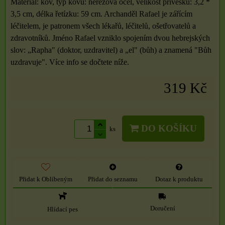
Materiál: kov, typ kovu: nerezová ocel, velikost přívěsku: 3,2 *
3,5 cm, délka řetízku: 59 cm. Archanděl Rafael je zářícím
léčitelem, je patronem všech lékařů, léčitelů, ošetřovatelů a
zdravotníků. Jméno Rafael vzniklo spojením dvou hebrejských
slov: „Rapha" (doktor, uzdravitel) a „el" (bůh) a znamená "Bůh
uzdravuje". Více info se dočtete níže.
319 Kč
DO KOŠÍKU
ks
Přidat k Oblíbeným
Přidat do seznamu
Dotaz k produktu
Doručení
Hlídací pes