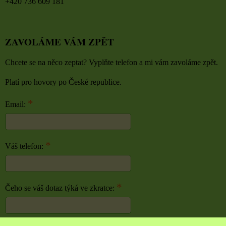
+420 736 609 181
ZAVOLÁME VÁM ZPĚT
Chcete se na něco zeptat? Vyplňte telefon a mi vám zavoláme zpět.
Platí pro hovory po České republice.
*
Email:
*
Váš telefon:
*
Čeho se váš dotaz týká ve zkratce: