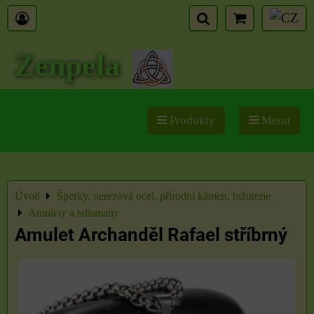
Zenpela
Produkty
Menu
Úvod
Šperky, nerezová ocel, přírodní kámen, bižuterie
Amulety a talismany
Amulet Archanděl Rafael stříbrný