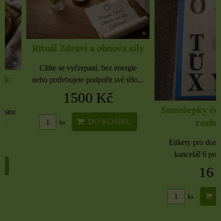
Rituál Zdraví a obnova síly
Cítíte se vyčerpaní, bez energie
nebo potřebujete podpořit své tělo...
1500 Kč
Samolepky černé 
rozbaleno
DO KOŠÍKU
ks
Etikety pro domácnost, 
kancelář 6 použitých 
16 Kč
DO KO
ks