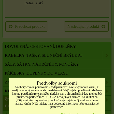
Rafael zlatý
Předchozí produkt
Následující produkt
DOVOLENÁ, CESTOVÁNÍ, DOPLŇKY
KABELKY, TAŠKY, SLUNEČNÍ BRÝLE AJ.
ŠÁLY, ŠÁTKY, NÁKRČNÍKY, PONOŽKY
PŘÍČESKY, DOPLŇKY DO VLASŮ
Předvolby soukromí
ZAHRADA, BALKON, DOMÁCNOST
Soubory cookie používáme k vylepšení vaší návštěvy tohoto webu, k
analýze jeho výkonu a ke shromažďování údajů o jeho používání. Můžeme
KRÁSA A ZDRAVÍ
k tomu použít nástroje a služby třetích stran a shromážděná data mohou být
přenášena partnerům v EU, USA nebo jiných zemích. Kliknutím na
ŠPERKY, NEREZOVÁ OCEL, PŘÍRODNÍ KÁMEN,
„Přijmout všechny soubory cookie“ vyjadřujete svůj souhlas s tímto
zpracováním. Níže můžete najít podrobné informace nebo upravit své
BIŽUTERIE
preference.