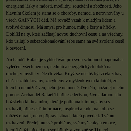
energiemi lásky a radosti, modlitby, soucítění a zbožnosti. Jeho
hlavním úkolem je starat se o choroby, nemoci a nerovnováhy u
všech GAINÝCH dětí. Má rovněž vztah k mladým lidem a
tvořivé činnosti. Má smysl pro humor, miluje žerty a hříčky.
Dohlíží na ty, kteří začínají novou duchovní cestu a na všechny,
kdo usilují o sebezdokonalování sebe sama na své zvolené cestě
k osvícení.
Archanděl Rafael je vyhledáván pro svou schopnost napomáhat
vyléčení všech nemocí, neduhů a energetických bloků na
duchu, v mysli i v těle člověka. Když se necítíš být zcela zdráv,
cítíš se zablokovaný, zacyklený v myšlenkovém kolotoči, ze
kterého nemůžeš ven, nebo je nemocné Tvé tělo, požádej o jeho
pomoc. Archanděl Rafael Ti přinese léčivou, životadárnou sílu
božského klidu a míru, která je potřebná k tomu, aby ses
uzdravil, přinese Ti informace, inspiraci a radu, na koho se
můžeš obrátit, nebo připraví situaci, která povede k Tvému
uzdravení. Předej mu své problémy, své myšlenky a emoce,
které Tě tíží, předej mu své břímě, a výrazně se Ti uleví.