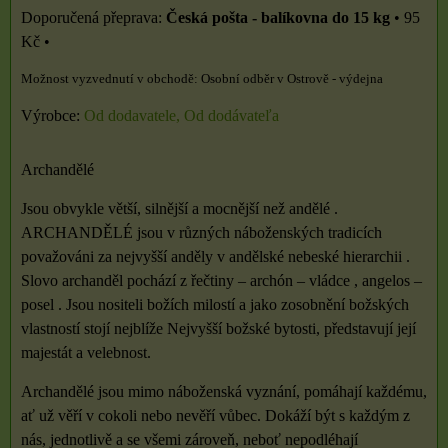
Česká pošta - balíkovna do 15 kg
•
95
Kč
•
Osobní odběr v Ostrově - výdejna
Výrobce:
Od dodavatele, Od dodávateľa
Archandělé
Jsou obvykle větší, silnější a mocnější než andělé .
ARCHANDĚLÉ jsou v různých náboženských tradicích
považováni za nejvyšší anděly v andělské nebeské hierarchii .
Slovo archanděl pochází z řečtiny – archón – vládce , angelos –
posel . Jsou nositeli božích milostí a jako zosobnění božských
vlastností stojí nejblíže Nejvyšší božské bytosti, představují její
majestát a velebnost.
Archandělé jsou mimo náboženská vyznání, pomáhají každému,
ať už věří v cokoli nebo nevěří vůbec. Dokáží být s každým z
nás, jednotlivě a se všemi zároveň, neboť nepodléhají