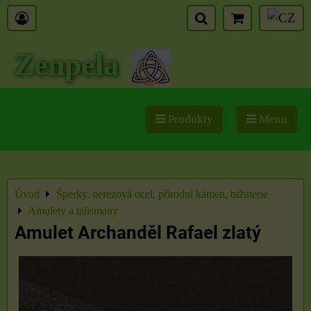
Zenpela
Produkty
Menu
Úvod
Šperky, nerezová ocel, přírodní kámen, bižuterie
Amulety a talismany
Amulet Archanděl Rafael zlatý