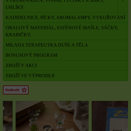
VYKUŘOVADLA, VONNÉ TYČINKY A ŠIŠKY,
UHLÍKY
KADIDELNICE, PÍCKY, AROMALAMPY, VYKUŘOVÁNÍ
OBALOVÝ MATERIÁL, SATÉNOVÉ MAŠLE, SÁČKY,
KRABIČKY,
MILADA TERAPEUTKA DUŠE A TĚLA
BONUSOVÝ PROGRAM
ZBOŽÍ V AKCI
ZBOŽÍ VE VÝPRODEJI