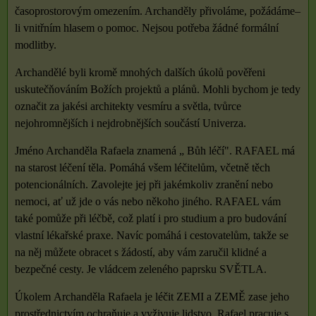
časoprostorovým omezením. Archanděly přivoláme, požádáme–
li vnitřním hlasem o pomoc. Nejsou potřeba žádné formální
modlitby.
Archandělé byli kromě mnohých dalších úkolů pověřeni
uskutečňováním Božích projektů a plánů. Mohli bychom je tedy
označit za jakési architekty vesmíru a světla, tvůrce
nejohromnějších i nejdrobnějších součástí Univerza.
Jméno Archanděla Rafaela znamená „ Bůh léčí". RAFAEL má
na starost léčení těla. Pomáhá všem léčitelům, včetně těch
potencionálních. Zavolejte jej při jakémkoliv zranění nebo
nemoci, ať už jde o vás nebo někoho jiného. RAFAEL vám
také pomůže při léčbě, což platí i pro studium a pro budování
vlastní lékařské praxe. Navíc pomáhá i cestovatelům, takže se
na něj můžete obracet s žádostí, aby vám zaručil klidné a
bezpečné cesty. Je vládcem zeleného paprsku SVĚTLA.
Úkolem Archanděla Rafaela je léčit ZEMI a ZEMĚ zase jeho
prostřednictvím ochraňuje a vyživuje lidstvo. Rafael pracuje s