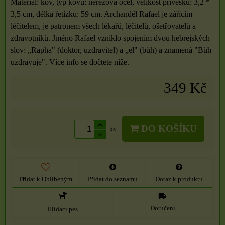
Materiál: kov, typ kovu: nerezová ocel, velikost přívěsku: 3,2 *
3,5 cm, délka řetízku: 59 cm. Archanděl Rafael je zářícím
léčitelem, je patronem všech lékařů, léčitelů, ošetřovatelů a
zdravotníků. Jméno Rafael vzniklo spojením dvou hebrejských
slov: „Rapha" (doktor, uzdravitel) a „el" (bůh) a znamená "Bůh
uzdravuje". Více info se dočtete níže.
349 Kč
DO KOŠÍKU
ks
Přidat k Oblíbeným
Přidat do seznamu
Dotaz k produktu
Doručení
Hlídací pes