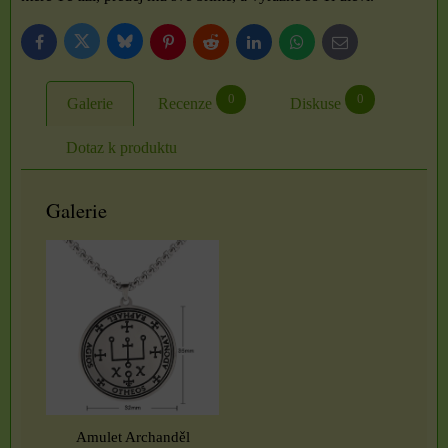
Bluesky
Twitter
Facebook
Pinterest
Reddit
LinkedIn
WhatsApp
E-
mail
0
0
Galerie
Recenze
Diskuse
Dotaz k produktu
Galerie
Amulet Archanděl