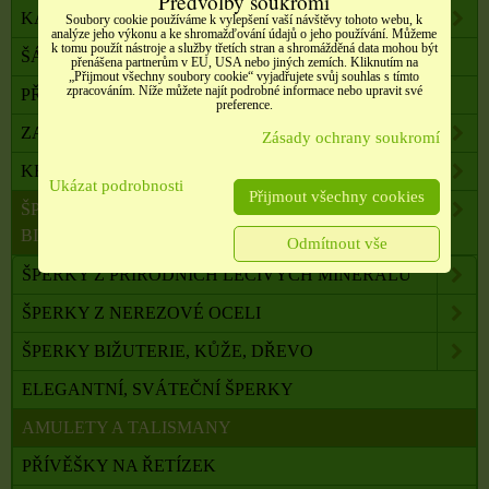
Předvolby soukromí
KABELKY, TAŠKY, SLUNEČNÍ BRÝLE AJ.
Soubory cookie používáme k vylepšení vaší návštěvy tohoto webu, k
analýze jeho výkonu a ke shromažďování údajů o jeho používání. Můžeme
k tomu použít nástroje a služby třetích stran a shromážděná data mohou být
ŠÁLY, ŠÁTKY, NÁKRČNÍKY, PONOŽKY
přenášena partnerům v EU, USA nebo jiných zemích. Kliknutím na
„Přijmout všechny soubory cookie“ vyjadřujete svůj souhlas s tímto
zpracováním. Níže můžete najít podrobné informace nebo upravit své
PŘÍČESKY, DOPLŇKY DO VLASŮ
preference.
ZAHRADA, BALKON, DOMÁCNOST
Zásady ochrany soukromí
KRÁSA A ZDRAVÍ
Ukázat podrobnosti
Přijmout všechny cookies
ŠPERKY, NEREZOVÁ OCEL, PŘÍRODNÍ KÁMEN,
BIŽUTERIE
Odmítnout vše
ŠPERKY Z PŘÍRODNÍCH LÉČIVÝCH MINERÁLŮ
ŠPERKY Z NEREZOVÉ OCELI
ŠPERKY BIŽUTERIE, KŮŽE, DŘEVO
ELEGANTNÍ, SVÁTEČNÍ ŠPERKY
AMULETY A TALISMANY
PŘÍVĚŠKY NA ŘETÍZEK