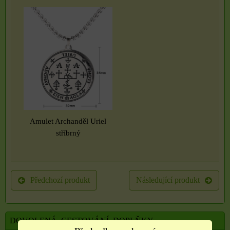
Amulet Archanděl Uriel
stříbrný
Předchozí produkt
Následující produkt
DOVOLENÁ, CESTOVÁNÍ, DOPLŇKY