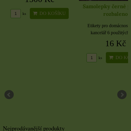
Samolepky černé 
rozbaleno
DO KOŠÍKU
ks
Etikety pro domácnost, 
kancelář 6 použitých 
16 Kč
DO KO
ks
Nejprodávanější produkty