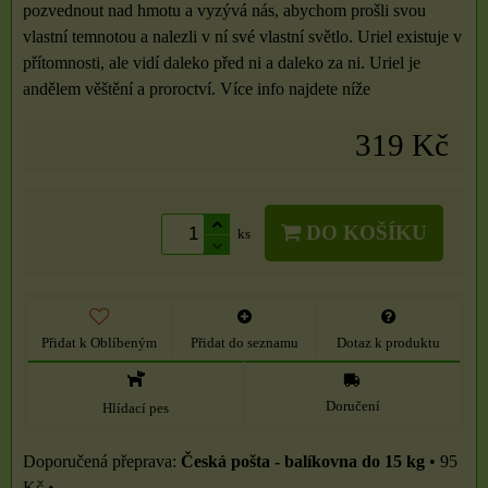
pozvednout nad hmotu a vyzývá nás, abychom prošli svou
vlastní temnotou a nalezli v ní své vlastní světlo. Uriel existuje v
přítomnosti, ale vidí daleko před ni a daleko za ni. Uriel je
andělem věštění a proroctví. Více info najdete níže
319 Kč
DO KOŠÍKU
ks
Přidat k Oblíbeným
Přidat do seznamu
Dotaz k produktu
Doručení
Hlídací pes
Česká pošta - balíkovna do 15 kg
•
95
Kč
•