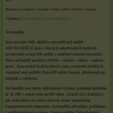
Osobní odběr v Ostrově - výdejna
Výrobce:
Od dodavatele, Od dodávateľa
Archandělé
Jsou obvykle větší, silnější a mocnější než andělé .
ARCHANDĚLÉ jsou v různých náboženských tradicích
považováni za nejvyšší anděly v andělské nebeské hierarchii .
Slovo archanděl pochází z řečtiny – archón – vládce , angelos –
posel . Jsou nositeli božích milostí a jako zosobnění božských
vlastností stojí nejblíže Nejvyšší božské bytosti, představují její
majestát a velebnost.
Archandělé jsou mimo náboženská vyznání, pomáhají každému,
ať už věří v cokoli nebo nevěří vůbec. Dokáží být s každým z
nás, jednotlivě a se všemi zároveň, neboť nepodléhají
časoprostorovým omezením. Archanděly přivoláme, požádáme–
li vnitřním hlasem o pomoc. Nejsou potřeba žádné formální