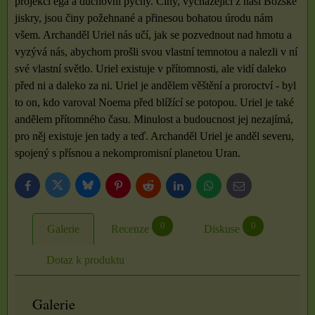
projekcí ega a duchovní pýchy. Činy, vycházející z naší Božské
jiskry, jsou činy požehnané a přinesou bohatou úrodu nám
všem. Archanděl Uriel nás učí, jak se pozvednout nad hmotu a
vyzývá nás, abychom prošli svou vlastní temnotou a nalezli v ní
své vlastní světlo. Uriel existuje v přítomnosti, ale vidí daleko
před ni a daleko za ni. Uriel je andělem věštění a proroctví - byl
to on, kdo varoval Noema před blížící se potopou. Uriel je také
andělem přítomného času. Minulost a budoucnost jej nezajímá,
pro něj existuje jen tady a teď. Archanděl Uriel je anděl severu,
spojený s přísnou a nekompromisní planetou Uran.
Bluesky
Twitter
Facebook
Pinterest
Reddit
LinkedIn
WhatsApp
E-
mail
0
0
Galerie
Recenze
Diskuse
Dotaz k produktu
Galerie