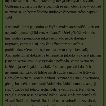
mysl neustále nabízí, ale které my bez jasné mysli neslyšíme.
Odstraňuje z cesty mraky a bez nich se nám otevírá nový pohled
na život. Je knížetem šestého rubínově červenozlatého paprsku
světla.
Archanděl Uriel je jedním ze čtyř hlavních archandělů, kteří od
nepaměti pomáhají lidstvu. Archanděl Uriel přináší světlo do
tmy, podává pomocnou ruku všem, kdo necítí dostatek
inspirace, energie a sil, aby čelili životním situacím a
problémům, všem, kdo trpí nedostatkem víry a beznadějí.
Archanděl Uriel dokáže i z té nejmenší jiskérky vykřesat plamen
jasného světla. Pokud je vyzván a požádán, vnese světlo do
každé nejasné či jakkoliv obtížné situace, posvítí i do těch
nejtemnějších zákoutí lidské mysli i duše a naplní je léčivým
Božským světlem, klidem a vírou. Archanděl Uriel je světlonoš,
před jeho světlem neobstojí žádné zlo, žádná temnota, ani její
stín. Vyzařování tohoto archanděla je velmi silné. Není divu,
vždyť s sebou nese posvátné světlo, které v nás probouzí naši
vlastní Boží - duchovní sílu, která nás osvobodí od závislosti,