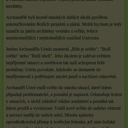
modlitby.
Archandělé byli kromě mnohých dalších úkolů pověřeni
uskutečňováním Božích projektů a plánů. Mohli bychom je tedy
označit za jakési architekty vesmíru a světla, tvůrce
nejohromnějších i nejdrobnějších součástí Univerza.
Jméno Archanděla Uriela znamená „Bůh je světlo", "Boží
světlo" nebo "Boží oheň". Jeho úkolem je zalévat světlem
nepříjemné situace a osvětlovat tak naší schopnost řešit
problémy. Uriela povolejte, kdykoliv se dostanete do
nepříjemností a potřebujete myslet jasně a nacházet odpovědi.
Archanděl Uriel vnáší světlo do mnoha situací, které lidem
připadají problematické, a pomáhá je napravit. Odstraňuje bolest
v situacích, v nichž zdánlivě vládne zoufalství a pomáhá tak
lidem prozřít a vyváznout. Vnáší nové světlo do našeho vědomí
a navrací naději do našich srdcí. Mnoha způsoby
zprostředkovává přístup k tvořivým řešením, jež nám božská