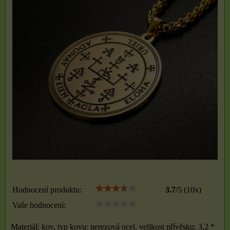
Hodnocení produktu:
3.7
/
5
(
10
x)
Vaše hodnocení:
Materiál: kov, typ kovu: nerezová ocel, velikost přívěsku: 3,2 *