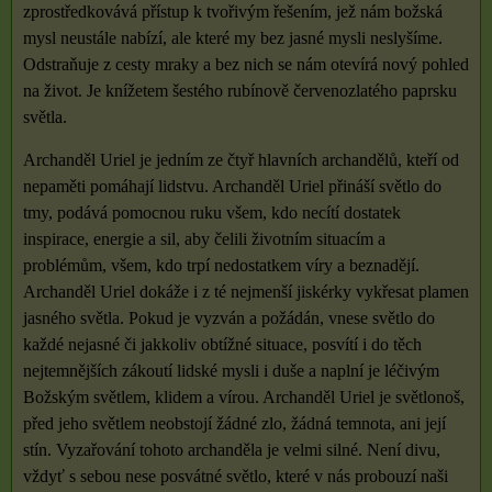
zprostředkovává přístup k tvořivým řešením, jež nám božská
mysl neustále nabízí, ale které my bez jasné mysli neslyšíme.
Odstraňuje z cesty mraky a bez nich se nám otevírá nový pohled
na život. Je knížetem šestého rubínově červenozlatého paprsku
světla.
Archanděl Uriel je jedním ze čtyř hlavních archandělů, kteří od
nepaměti pomáhají lidstvu. Archanděl Uriel přináší světlo do
tmy, podává pomocnou ruku všem, kdo necítí dostatek
inspirace, energie a sil, aby čelili životním situacím a
problémům, všem, kdo trpí nedostatkem víry a beznadějí.
Archanděl Uriel dokáže i z té nejmenší jiskérky vykřesat plamen
jasného světla. Pokud je vyzván a požádán, vnese světlo do
každé nejasné či jakkoliv obtížné situace, posvítí i do těch
nejtemnějších zákoutí lidské mysli i duše a naplní je léčivým
Božským světlem, klidem a vírou. Archanděl Uriel je světlonoš,
před jeho světlem neobstojí žádné zlo, žádná temnota, ani její
stín. Vyzařování tohoto archanděla je velmi silné. Není divu,
vždyť s sebou nese posvátné světlo, které v nás probouzí naši