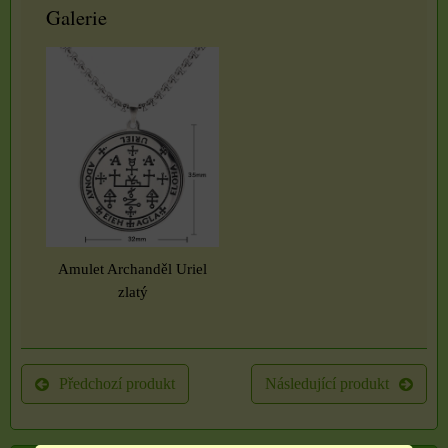
Galerie
Amulet Archanděl Uriel
zlatý
Předchozí produkt
Následující produkt