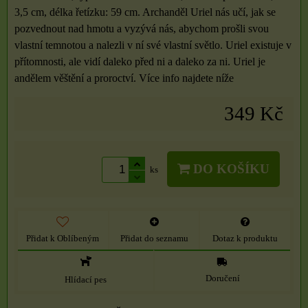
3,5 cm, délka řetízku: 59 cm. Archanděl Uriel nás učí, jak se
pozvednout nad hmotu a vyzývá nás, abychom prošli svou
vlastní temnotou a nalezli v ní své vlastní světlo. Uriel existuje v
přítomnosti, ale vidí daleko před ni a daleko za ni. Uriel je
andělem věštění a proroctví. Více info najdete níže
349 Kč
DO KOŠÍKU
ks
Přidat k Oblíbeným
Přidat do seznamu
Dotaz k produktu
Doručení
Hlídací pes