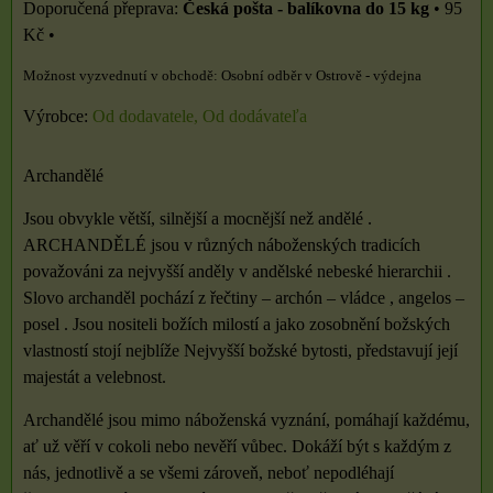
Česká pošta - balíkovna do 15 kg
•
95
Kč
•
Osobní odběr v Ostrově - výdejna
Výrobce:
Od dodavatele, Od dodávateľa
Archandělé
Jsou obvykle větší, silnější a mocnější než andělé .
ARCHANDĚLÉ jsou v různých náboženských tradicích
považováni za nejvyšší anděly v andělské nebeské hierarchii .
Slovo archanděl pochází z řečtiny – archón – vládce , angelos –
posel . Jsou nositeli božích milostí a jako zosobnění božských
vlastností stojí nejblíže Nejvyšší božské bytosti, představují její
majestát a velebnost.
Archandělé jsou mimo náboženská vyznání, pomáhají každému,
ať už věří v cokoli nebo nevěří vůbec. Dokáží být s každým z
nás, jednotlivě a se všemi zároveň, neboť nepodléhají