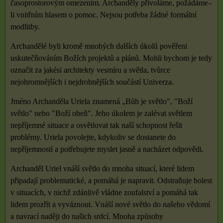
časoprostorovým omezením. Archanděly přivoláme, požádáme–
li vnitřním hlasem o pomoc. Nejsou potřeba žádné formální
modlitby.
Archandělé byli kromě mnohých dalších úkolů pověřeni
uskutečňováním Božích projektů a plánů. Mohli bychom je tedy
označit za jakési architekty vesmíru a světla, tvůrce
nejohromnějších i nejdrobnějších součástí Univerza.
Jméno Archanděla Uriela znamená „Bůh je světlo", "Boží
světlo" nebo "Boží oheň". Jeho úkolem je zalévat světlem
nepříjemné situace a osvětlovat tak naší schopnost řešit
problémy. Uriela povolejte, kdykoliv se dostanete do
nepříjemností a potřebujete myslet jasně a nacházet odpovědi.
Archanděl Uriel vnáší světlo do mnoha situací, které lidem
připadají problematické, a pomáhá je napravit. Odstraňuje bolest
v situacích, v nichž zdánlivě vládne zoufalství a pomáhá tak
lidem prozřít a vyváznout. Vnáší nové světlo do našeho vědomí
a navrací naději do našich srdcí. Mnoha způsoby