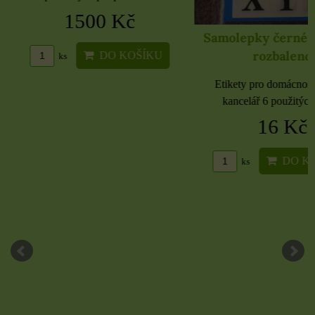
1500 Kč
Samolepky černé 
rozbaleno
DO KOŠÍKU
ks
Etikety pro domácnost, 
kancelář 6 použitých 
16 Kč
DO KO
ks