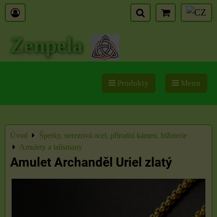
Zenpela
Produkty
Menu
Úvod
Šperky, nerezová ocel, přírodní kámen, bižuterie
Amulety a talismany
Amulet Archanděl Uriel zlatý