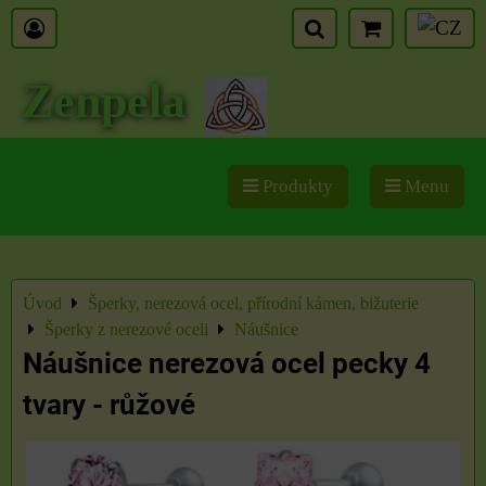
Zenpela
Produkty
Menu
Úvod
Šperky, nerezová ocel, přírodní kámen, bižuterie
Šperky z nerezové oceli
Náušnice
Náušnice nerezová ocel pecky 4
tvary - růžové