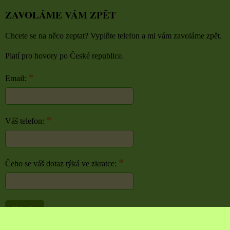
ZAVOLÁME VÁM ZPĚT
Chcete se na něco zeptat? Vyplňte telefon a mi vám zavoláme zpět.
Platí pro hovory po České republice.
*
Email:
*
Váš telefon:
*
Čeho se váš dotaz týká ve zkratce:
Odeslat
Předvolby soukromí
Zásady ochrany soukromí