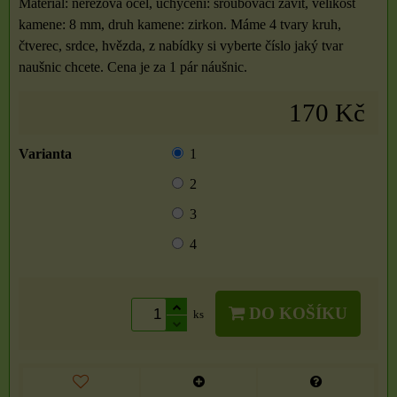
Materiál: nerezová ocel, uchycení: šroubovací závit, velikost
kamene: 8 mm, druh kamene: zirkon. Máme 4 tvary kruh,
čtverec, srdce, hvězda, z nabídky si vyberte číslo jaký tvar
naušnic chcete. Cena je za 1 pár náušnic.
170 Kč
Varianta
1
2
3
4
DO KOŠÍKU
ks