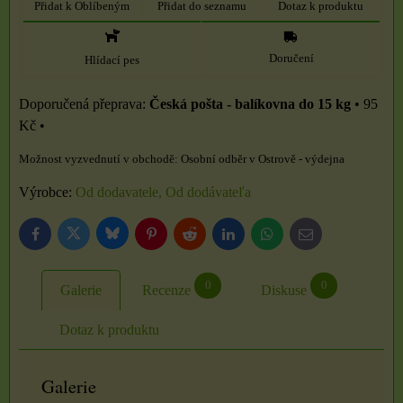
Přidat k Oblíbeným
Přidat do seznamu
Dotaz k produktu
Doručení
Hlídací pes
Česká pošta - balíkovna do 15 kg
•
95
Kč
•
Osobní odběr v Ostrově - výdejna
Výrobce:
Od dodavatele, Od dodávateľa
Bluesky
Twitter
Facebook
Pinterest
Reddit
LinkedIn
WhatsApp
E-
mail
0
0
Galerie
Recenze
Diskuse
Dotaz k produktu
Galerie