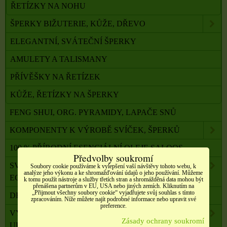
ŘETÍZKY NA NOHU
ŠPERKY BIŽUTERIE, KŮŽE, DŘEVO
ELEGANTNÍ, SVÁTEČNÍ ŠPERKY
AMULETY A TALISMANY
PŘÍVĚŠKY NA ŘETÍZEK
KŮŽE, ŘETÍZKY NA ŠPERKY
FENG SHUI, ORG. PYRAMIDY, LAPAČE SNŮ
KOMPONENTY K VÝROBĚ SVÍČEK, ŠPERKŮ
100 % PŘÍRODNÍ ESENCIÁLNÍ OLEJE SALOOS
Předvolby soukromí
SVÍČKY Z PALMOVÉHO A SÓJOVÉHO VOSKU
Soubory cookie používáme k vylepšení vaší návštěvy tohoto webu, k
analýze jeho výkonu a ke shromažďování údajů o jeho používání. Můžeme
ECO
k tomu použít nástroje a služby třetích stran a shromážděná data mohou být
přenášena partnerům v EU, USA nebo jiných zemích. Kliknutím na
„Přijmout všechny soubory cookie“ vyjadřujete svůj souhlas s tímto
DRAHÉ A LÉČIVÉ KAMENY
zpracováním. Níže můžete najít podrobné informace nebo upravit své
preference.
VYKUŘOVADLA, VONNÉ TYČINKY A ŠIŠKY,
Zásady ochrany soukromí
UHLÍKY