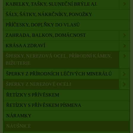
KABELKY, TAŠKY, SLUNEČNÍ BRÝLE AJ.
ŠÁLY, ŠÁTKY, NÁKRČNÍKY, PONOŽKY
PŘÍČESKY, DOPLŇKY DO VLASŮ
ZAHRADA, BALKON, DOMÁCNOST
KRÁSA A ZDRAVÍ
ŠPERKY, NEREZOVÁ OCEL, PŘÍRODNÍ KÁMEN,
BIŽUTERIE
ŠPERKY Z PŘÍRODNÍCH LÉČIVÝCH MINERÁLŮ
ŠPERKY Z NEREZOVÉ OCELI
ŘETÍZKY S PŘÍVĚSKEM
ŘETÍZKY S PŘÍVĚSKEM PÍSMENA
NÁRAMKY
NÁUŠNICE