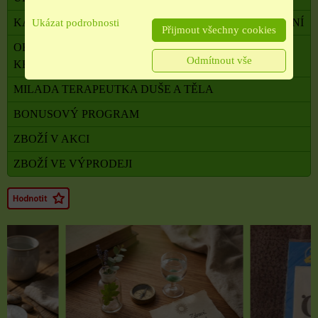
KADIDELNICE, PÍCKY, AROMALAMPY, VYKUŘOVÁNÍ
Ukázat podrobnosti
Přijmout všechny cookies
OBALOVÝ MATERIÁL, SATÉNOVÉ MAŠLE, SÁČKY,
Odmítnout vše
KRABIČKY,
MILADA TERAPEUTKA DUŠE A TĚLA
BONUSOVÝ PROGRAM
ZBOŽÍ V AKCI
ZBOŽÍ VE VÝPRODEJI