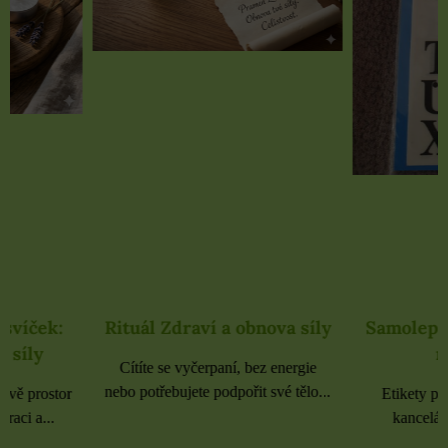
Rituál Zdraví a obnova síly
Samolepky černé 
rozbaleno
Cítíte se vyčerpaní, bez energie
nebo potřebujete podpořit své tělo...
Etikety pro domácnost, 
kancelář 6 použitých 