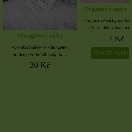
Organzové sáčky 9x12 cm
Organzové sáčky 
Organzové sáčky najdou uplatnění
Organzové sáčky najdou 
při rychlém zabalení dárků,...
při rychlém zabalení dá
7 Kč
5 Kč
ZVOLTE VARIANTU
ZVOLTE VARIA