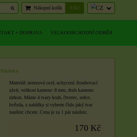
Nákupní košík
0 Kč
TAKT + DOPRAVA
VELKOOBCHODNÍ ODBĚR
Náušnice
Materiál: nerezová ocel, uchycení: šroubovací
závit, velikost kamene: 8 mm, druh kamene:
zirkon. Máme 4 tvary kruh, čtverec, srdce,
hvězda, z nabídky si vyberte číslo jaký tvar
naušnic chcete. Cena je za 1 pár náušnic.
170 Kč