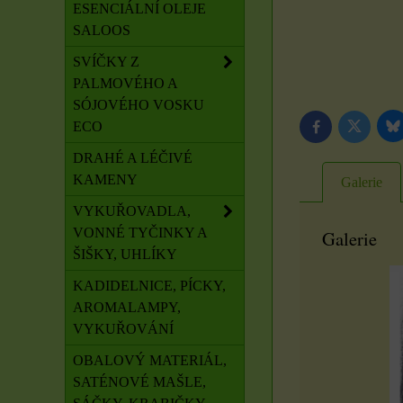
ESENCIÁLNÍ OLEJE
SALOOS
SVÍČKY Z
PALMOVÉHO A
SÓJOVÉHO VOSKU
ECO
B
Twitter
Facebook
DRAHÉ A LÉČIVÉ
KAMENY
Galerie
VYKUŘOVADLA,
VONNÉ TYČINKY A
Galerie
ŠIŠKY, UHLÍKY
KADIDELNICE, PÍCKY,
AROMALAMPY,
VYKUŘOVÁNÍ
OBALOVÝ MATERIÁL,
SATÉNOVÉ MAŠLE,