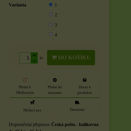
Varianta
1
2
3
4
DO KOŠÍKU
ks
Přidat k
Přidat do
Dotaz k
Oblíbeným
seznamu
produktu
Doručení
Hlídací pes
Česká pošta - balíkovna