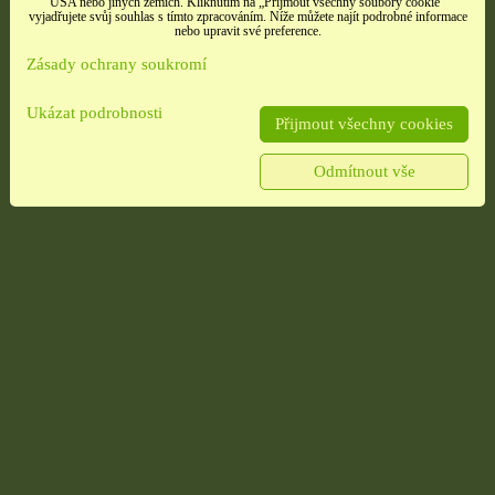
USA nebo jiných zemích. Kliknutím na „Přijmout všechny soubory cookie“
vyjadřujete svůj souhlas s tímto zpracováním. Níže můžete najít podrobné informace
nebo upravit své preference.
Zásady ochrany soukromí
Ukázat podrobnosti
Přijmout všechny cookies
Odmítnout vše
rné
Samolepky třpitivé
Samolepky srdíčk
leno
zlaté písmena
načatá
rozbaleno
nost,
barevné srdíčka, 1 arch
užitých
Etikety pro domácnost,
školu i kancelář 4 použité
archy
13 Kč
10 Kč