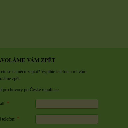
O KOŠÍKU
ZVOLTE VARIANTU
ZVOLTE VAR
AVOLÁME VÁM ZPĚT
ete se na něco zeptat? Vyplňte telefon a mi vám
oláme zpět.
tí pro hovory po České republice.
*
ail:
*
 telefon: