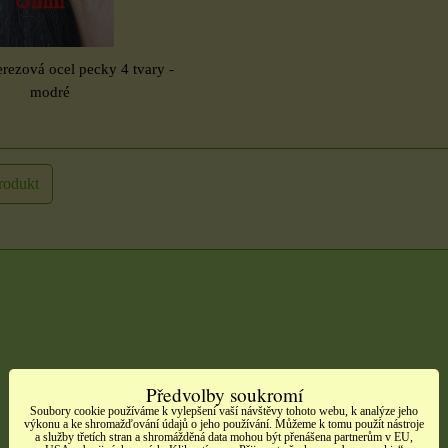
rezová ocel pecky 4 tvary -
modré
rodukt
Předvolby soukromí
Soubory cookie používáme k vylepšení vaší návštěvy tohoto webu, k analýze jeho
výkonu a ke shromažďování údajů o jeho používání. Můžeme k tomu použít nástroje
a služby třetích stran a shromážděná data mohou být přenášena partnerům v EU,