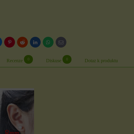
luesky
Pinterest
Reddit
LinkedIn
WhatsApp
E-
mail
0
0
Recenze
Diskuse
Dotaz k produktu