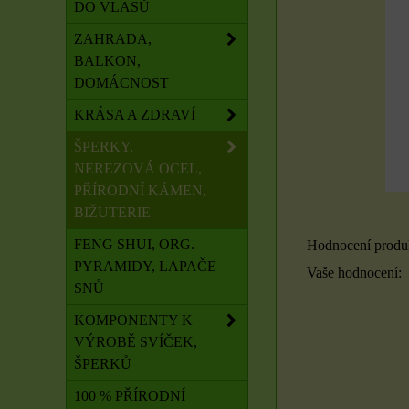
DO VLASŮ
ZAHRADA,
BALKON,
DOMÁCNOST
KRÁSA A ZDRAVÍ
ŠPERKY,
NEREZOVÁ OCEL,
PŘÍRODNÍ KÁMEN,
BIŽUTERIE
FENG SHUI, ORG.
Hodnocení produ
PYRAMIDY, LAPAČE
Vaše hodnocení:
SNŮ
KOMPONENTY K
VÝROBĚ SVÍČEK,
ŠPERKŮ
100 % PŘÍRODNÍ