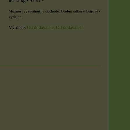
do 15 kg
•
95 Kč
•
Osobní odběr v Ostrově -
výdejna
Výrobce:
Od dodavatele, Od dodávateľa