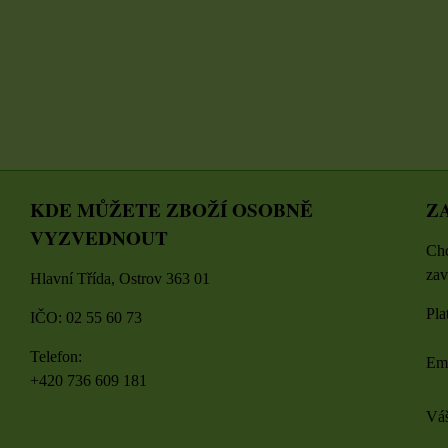
D
ZVOLTE VARIANTU
E VARIANTU
ks
KDE MŮŽETE ZBOŽÍ OSOBNĚ
Z
VYZVEDNOUT
Chc
zav
Hlavní Třída, Ostrov 363 01
Pla
IČO: 02 55 60 73
Telefon:
Em
+420 736 609 181
Váš