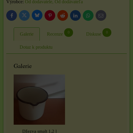
Výrobce:
Od dodavatele, Od dodávateľa
Bluesky
Twitter
Facebook
Pinterest
Reddit
LinkedIn
WhatsApp
E-
mail
0
0
Galerie
Recenze
Diskuse
Dotaz k produktu
Galerie
Džezva smalt 1,2 l