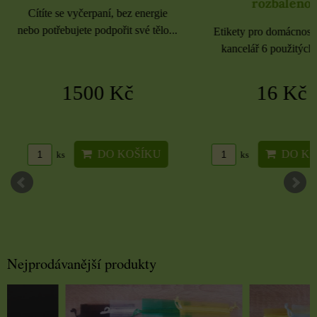
rozbaleno
Cítíte se vyčerpaní, bez energie
nebo potřebujete podpořit své tělo...
Etikety pro domácnost, 
kancelář 6 použitých 
1500 Kč
16 Kč
DO KOŠÍKU
DO KO
ks
ks
Nejprodávanější produkty