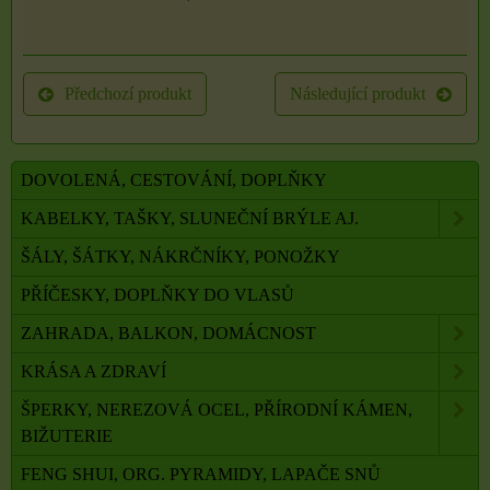
Předchozí produkt
Následující produkt
DOVOLENÁ, CESTOVÁNÍ, DOPLŇKY
KABELKY, TAŠKY, SLUNEČNÍ BRÝLE AJ.
ŠÁLY, ŠÁTKY, NÁKRČNÍKY, PONOŽKY
PŘÍČESKY, DOPLŇKY DO VLASŮ
ZAHRADA, BALKON, DOMÁCNOST
KRÁSA A ZDRAVÍ
ŠPERKY, NEREZOVÁ OCEL, PŘÍRODNÍ KÁMEN,
BIŽUTERIE
FENG SHUI, ORG. PYRAMIDY, LAPAČE SNŮ