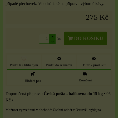
případě plechovek. Vhodná také na přípravu výborné kávy.
275 Kč
DO KOŠÍKU
ks
Přidat k Oblíbeným
Přidat do seznamu
Dotaz k produktu
Doručení
Hlídací pes
Česká pošta - balíkovna do 15 kg
•
95
Kč
•
Osobní odběr v Ostrově - výdejna