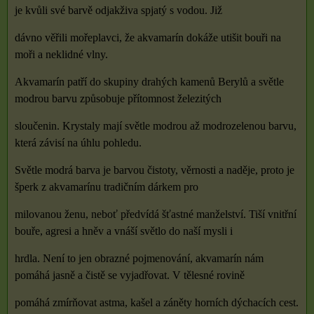
je kvůli své barvě odjakživa spjatý s vodou. Již
dávno věřili mořeplavci, že akvamarín dokáže utišit bouři na
moři a neklidné vlny.
Akvamarín patří do skupiny drahých kamenů Berylů a světle
modrou barvu způsobuje přítomnost železitých
sloučenin. Krystaly mají světle modrou až modrozelenou barvu,
která závisí na úhlu pohledu.
Světle modrá barva je barvou čistoty, věrnosti a naděje, proto je
šperk z akvamarínu tradičním dárkem pro
milovanou ženu, neboť předvídá šťastné manželství. Tiší vnitřní
bouře, agresi a hněv a vnáší světlo do naší mysli i
hrdla. Není to jen obrazné pojmenování, akvamarín nám
pomáhá jasně a čistě se vyjadřovat. V tělesné rovině
pomáhá zmírňovat astma, kašel a záněty horních dýchacích cest.