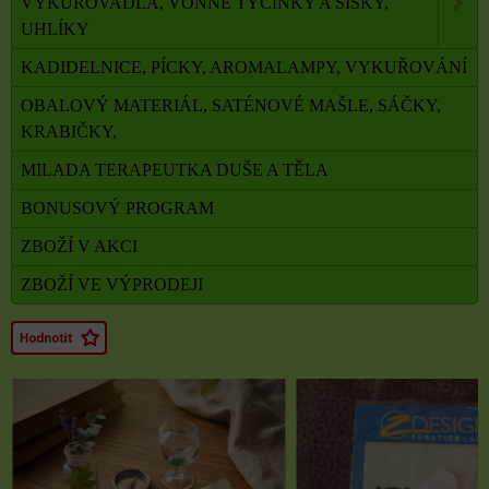
VYKUŘOVADLA, VONNÉ TYČINKY A ŠIŠKY,
UHLÍKY
KADIDELNICE, PÍCKY, AROMALAMPY, VYKUŘOVÁNÍ
OBALOVÝ MATERIÁL, SATÉNOVÉ MAŠLE, SÁČKY,
KRABIČKY,
MILADA TERAPEUTKA DUŠE A TĚLA
BONUSOVÝ PROGRAM
ZBOŽÍ V AKCI
ZBOŽÍ VE VÝPRODEJI