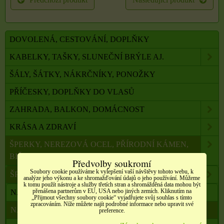
DOVOLENÁ, CESTOVÁNÍ, DOPLŇKY
KABELKY, TAŠKY, SLUNEČNÍ BRÝLE AJ.
ŠÁLY, ŠÁTKY, NÁKRČNÍKY, PONOŽKY
PŘÍČESKY, DOPLŇKY DO VLASŮ
ZAHRADA, BALKON, DOMÁCNOST
KRÁSA A ZDRAVÍ
ŠPERKY, NEREZOVÁ OCEL, PŘÍRODNÍ KÁMEN,
BIŽUTERIE
Předvolby soukromí
Soubory cookie používáme k vylepšení vaší návštěvy tohoto webu, k
ŠPERKY Z PŘÍRODNÍCH LÉČIVÝCH MINERÁLŮ
analýze jeho výkonu a ke shromažďování údajů o jeho používání. Můžeme
k tomu použít nástroje a služby třetích stran a shromážděná data mohou být
přenášena partnerům v EU, USA nebo jiných zemích. Kliknutím na
NÁHRDELNÍKY
„Přijmout všechny soubory cookie“ vyjadřujete svůj souhlas s tímto
zpracováním. Níže můžete najít podrobné informace nebo upravit své
NÁRAMKY
preference.