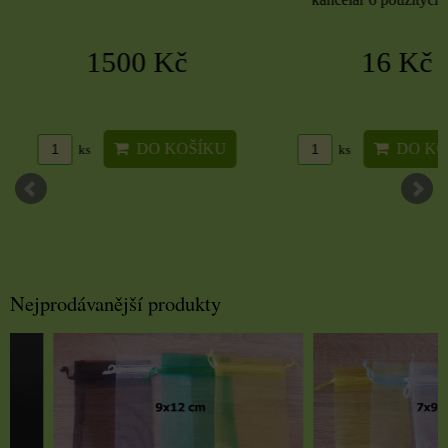
1500 Kč
16 Kč
DO KOŠÍKU
DO KO
ks
ks
Nejprodávanější produkty