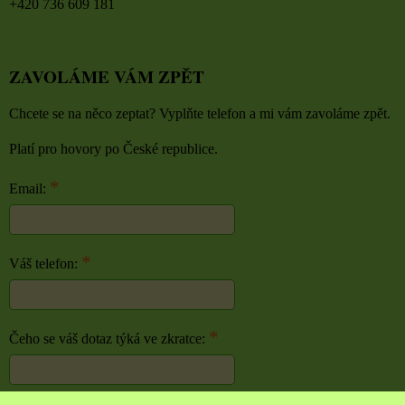
+420 736 609 181
ZAVOLÁME VÁM ZPĚT
Chcete se na něco zeptat? Vyplňte telefon a mi vám zavoláme zpět.
Platí pro hovory po České republice.
*
Email:
*
Váš telefon:
*
Čeho se váš dotaz týká ve zkratce: