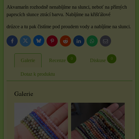
Akvamarín rozhodně nenabíjíme na slunci, neboť na přímých
paprscích slunce ztrácí barvu. Nabíjíme na křišťálové
drúzce a tu pak čistíme pod proudem vody a nabíjíme na slunci.
Bluesky
Twitter
Facebook
Pinterest
Reddit
LinkedIn
WhatsApp
E-
mail
0
0
Galerie
Recenze
Diskuse
Dotaz k produktu
Galerie