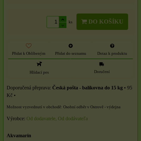
DO KOŠÍKU
ks
Přidat k Oblíbeným
Přidat do seznamu
Dotaz k produktu
Doručení
Hlídací pes
Česká pošta - balíkovna do 15 kg
•
95
Kč
•
Osobní odběr v Ostrově - výdejna
Výrobce:
Od dodavatele, Od dodávateľa
Akvamarín