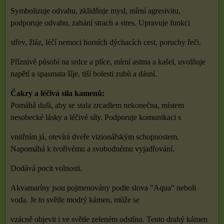
Symbolizuje odvahu, zklidňuje mysl, mírní agresivitu,
podporuje odvahu, zahání strach a stres. Upravuje funkci
střev, žláz, léčí nemoci horních dýchacích cest, poruchy řeči.
Příznivě působí na srdce a plíce, mírní astma a kašel, uvolňuje
napětí a spasmata šíje, tiší bolesti zubů a dásní.
Čakry a léčivá síla kamenů:
Pomáhá duši, aby se stala zrcadlem nekonečna, místem
nesobecké lásky a léčivé síly. Podporuje komunikaci s
vnitřním já, otevírá dveře vizionářským schopnostem.
Napomáhá k tvořivému a svobodnému vyjadřování.
Dodává pocit volnosti.
Akvamaríny jsou pojmenovány podle slova "Aqua" neboli
voda. Je to světle modrý kámen, může se
vzácně objevit i ve světle zeleném odstínu. Tento drahý kámen