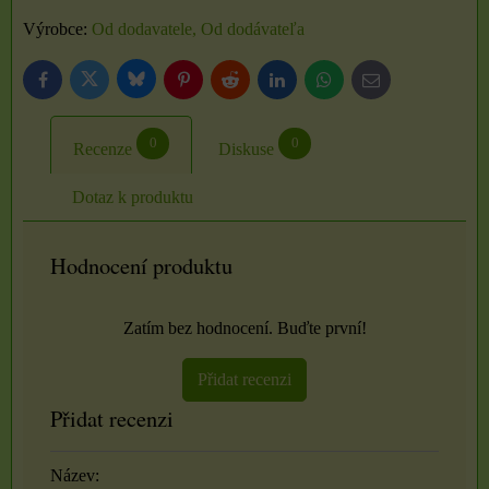
Výrobce:
Od dodavatele, Od dodávateľa
Bluesky
Twitter
Facebook
Pinterest
Reddit
LinkedIn
WhatsApp
E-
mail
0
0
Recenze
Diskuse
Dotaz k produktu
Hodnocení produktu
Zatím bez hodnocení. Buďte první!
Přidat recenzi
Přidat recenzi
Název: