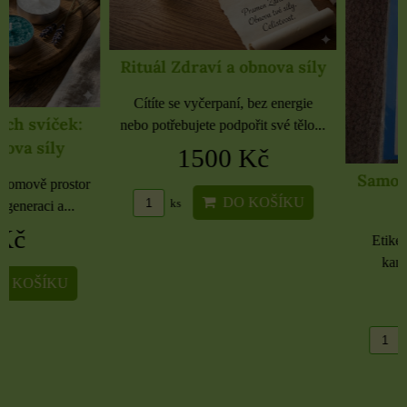
Rituál Zdraví a obnova síly
Cítíte se vyčerpaní, bez energie
nebo potřebujete podpořit své tělo...
1500 Kč
Samolepky černé 
rozbaleno
DO KOŠÍKU
ks
Etikety pro domácnost, 
kancelář 6 použitých 
16 Kč
DO KO
ks