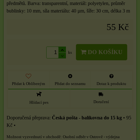
předmětů. Barva: transparentní, materiál: polyetylen, průměr
bublinky: 10 mm, síla materiálu: 40 µm, šíře: 30 cm, délka 3 m
55 Kč
DO KOŠÍKU
ks
Přidat k Oblíbeným
Přidat do seznamu
Dotaz k produktu
Doručení
Hlídací pes
Česká pošta - balíkovna do 15 kg
•
95
Kč
•
Osobní odběr v Ostrově - výdejna