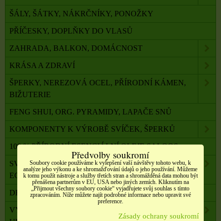
ŠÁLY, ŠÁTKY, NÁKRČNÍKY, PONOŽKY
PŘÍČESKY, DOPLŇKY DO VLASŮ
ZAHRADA, BALKON, DOMÁCNOST
KRÁSA A ZDRAVÍ
ŠPERKY, NEREZOVÁ OCEL, PŘÍRODNÍ KÁMEN,
BIŽUTERIE
FENG SHUI, ORG. PYRAMIDY, LAPAČE SNŮ
KOMPONENTY K VÝROBĚ SVÍČEK, ŠPERKŮ
100 % PŘÍRODNÍ ESENCIÁLNÍ OLEJE SALOOS
Předvolby soukromí
SVÍČKY Z PALMOVÉHO A SÓJOVÉHO VOSKU
Soubory cookie používáme k vylepšení vaší návštěvy tohoto webu, k
analýze jeho výkonu a ke shromažďování údajů o jeho používání. Můžeme
ECO
k tomu použít nástroje a služby třetích stran a shromážděná data mohou být
přenášena partnerům v EU, USA nebo jiných zemích. Kliknutím na
„Přijmout všechny soubory cookie“ vyjadřujete svůj souhlas s tímto
DRAHÉ A LÉČIVÉ KAMENY
zpracováním. Níže můžete najít podrobné informace nebo upravit své
preference.
VYKUŘOVADLA, VONNÉ TYČINKY A ŠIŠKY,
Zásady ochrany soukromí