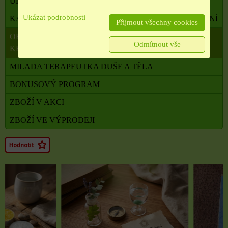
UHLÍKY
Ukázat podrobnosti
KADIDELNICE, PÍCKY, AROMALAMPY, VYKUŘOVÁNÍ
Přijmout všechny cookies
OBALOVÝ MATERIÁL, SATÉNOVÉ MAŠLE, SÁČKY,
Odmítnout vše
KRABIČKY,
MILADA TERAPEUTKA DUŠE A TĚLA
BONUSOVÝ PROGRAM
ZBOŽÍ V AKCI
ZBOŽÍ VE VÝPRODEJI