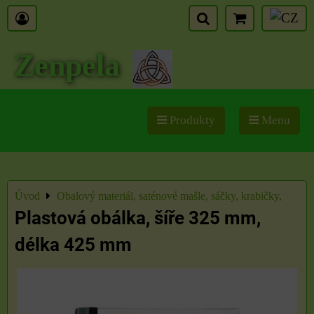
Zenpela
Produkty
Menu
Úvod
Obalový materiál, saténové mašle, sáčky, krabičky,
Plastová obálka, šíře 325 mm,
délka 425 mm