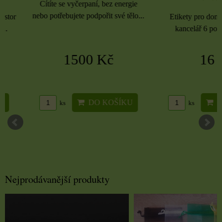
Cítíte se vyčerpaní, bez energie
nebo potřebujete podpořit své tělo...
Etikety pro domácnost, 
kancelář 6 použitých 
1500 Kč
16 Kč
DO KOŠÍKU
DO KO
ks
ks
Nejprodávanější produkty