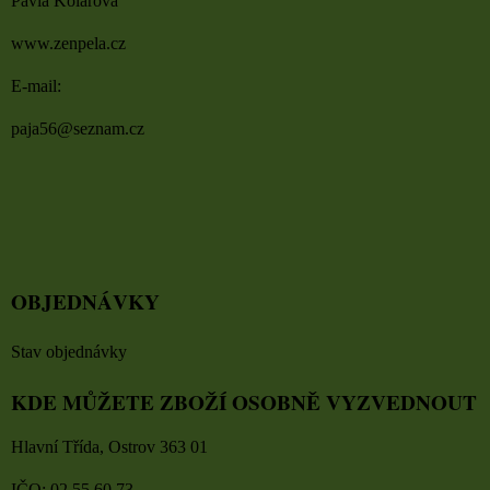
Pavla Kolářová
www.zenpela.cz
E-mail:
paja56@seznam.cz
OBJEDNÁVKY
Stav objednávky
KDE MŮŽETE ZBOŽÍ OSOBNĚ VYZVEDNOUT
Hlavní Třída, Ostrov 363 01
IČO: 02 55 60 73