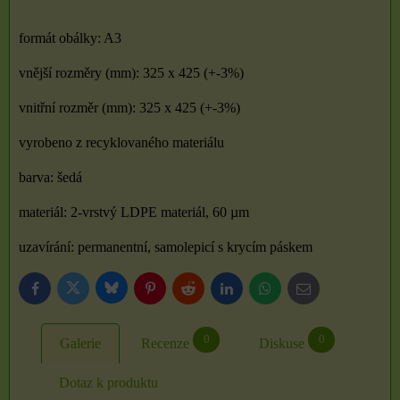
formát obálky: A3
vnější rozměry (mm): 325 x 425 (+-3%)
vnitřní rozměr (mm): 325 x 425 (+-3%)
vyrobeno z recyklovaného materiálu
barva: šedá
materiál: 2-vrstvý LDPE materiál, 60 µm
uzavírání: permanentní, samolepicí s krycím páskem
Bluesky
Twitter
Facebook
Pinterest
Reddit
LinkedIn
WhatsApp
E-
mail
0
0
Galerie
Recenze
Diskuse
Dotaz k produktu