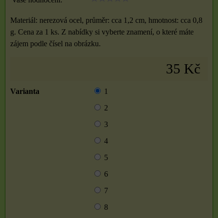
Materiál: nerezová ocel, průměr: cca 1,2 cm, hmotnost: cca 0,8
g. Cena za 1 ks. Z nabídky si vyberte znamení, o které máte
zájem podle čísel na obrázku.
35 Kč
Varianta
1
2
3
4
5
6
7
8