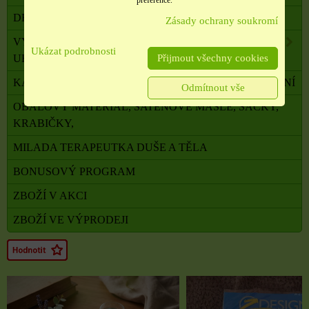
DRAHÉ A LÉČIVÉ KAMENY
Zásady ochrany soukromí
VYKUŘOVADLA, VONNÉ TYČINKY A ŠIŠKY,
Ukázat podrobnosti
Přijmout všechny cookies
UHLÍKY
KADIDELNICE, PÍCKY, AROMALAMPY, VYKUŘOVÁNÍ
Odmítnout vše
OBALOVÝ MATERIÁL, SATÉNOVÉ MAŠLE, SÁČKY,
KRABIČKY,
MILADA TERAPEUTKA DUŠE A TĚLA
BONUSOVÝ PROGRAM
ZBOŽÍ V AKCI
ZBOŽÍ VE VÝPRODEJI