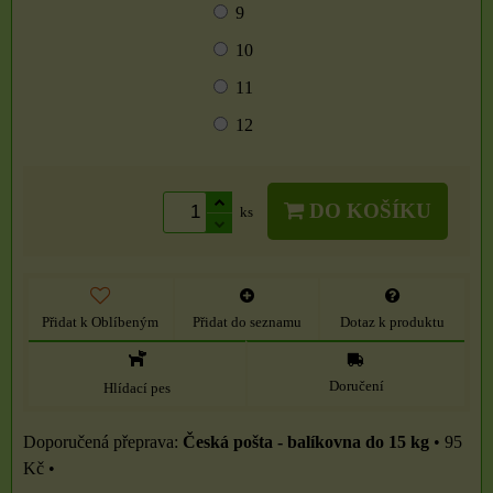
9
10
11
12
DO KOŠÍKU
ks
Přidat k Oblíbeným
Přidat do seznamu
Dotaz k produktu
Doručení
Hlídací pes
Česká pošta - balíkovna do 15 kg
•
95
Kč
•