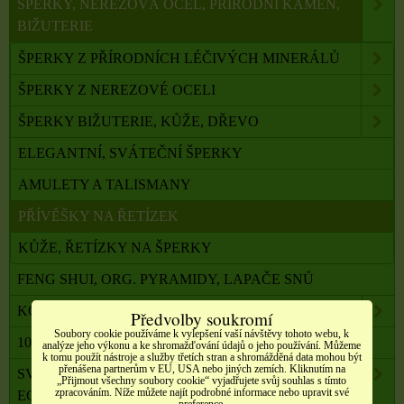
ŠPERKY, NEREZOVÁ OCEL, PŘÍRODNÍ KÁMEN,
BIŽUTERIE
ŠPERKY Z PŘÍRODNÍCH LÉČIVÝCH MINERÁLŮ
ŠPERKY Z NEREZOVÉ OCELI
ŠPERKY BIŽUTERIE, KŮŽE, DŘEVO
ELEGANTNÍ, SVÁTEČNÍ ŠPERKY
AMULETY A TALISMANY
PŘÍVĚŠKY NA ŘETÍZEK
KŮŽE, ŘETÍZKY NA ŠPERKY
FENG SHUI, ORG. PYRAMIDY, LAPAČE SNŮ
KOMPONENTY K VÝROBĚ SVÍČEK, ŠPERKŮ
Předvolby soukromí
Soubory cookie používáme k vylepšení vaší návštěvy tohoto webu, k
100 % PŘÍRODNÍ ESENCIÁLNÍ OLEJE SALOOS
analýze jeho výkonu a ke shromažďování údajů o jeho používání. Můžeme
k tomu použít nástroje a služby třetích stran a shromážděná data mohou být
přenášena partnerům v EU, USA nebo jiných zemích. Kliknutím na
SVÍČKY Z PALMOVÉHO A SÓJOVÉHO VOSKU
„Přijmout všechny soubory cookie“ vyjadřujete svůj souhlas s tímto
zpracováním. Níže můžete najít podrobné informace nebo upravit své
ECO
preference.