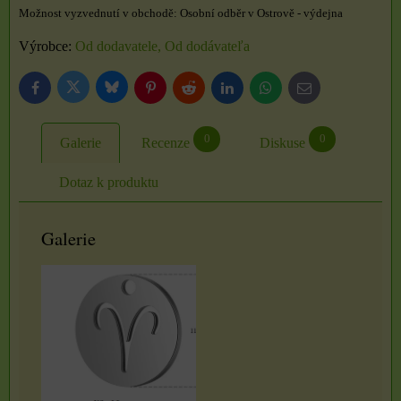
Osobní odběr v Ostrově - výdejna
Výrobce:
Od dodavatele, Od dodávateľa
Bluesky
Twitter
Facebook
Pinterest
Reddit
LinkedIn
WhatsApp
E-
mail
0
0
Galerie
Recenze
Diskuse
Dotaz k produktu
Galerie