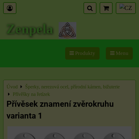
Zenpela
Produkty
Menu
Úvod
Šperky, nerezová ocel, přírodní kámen, bižuterie
Přívěšky na řetízek
Přívěsek znamení zvěrokruhu
varianta 1