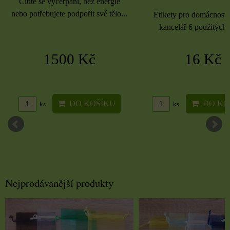
Cítíte se vyčerpaní, bez energie
nebo potřebujete podpořit své tělo...
Etikety pro domácnost, 
kancelář 6 použitých 
1500 Kč
16 Kč
DO KOŠÍKU
DO KO
ks
ks
Nejprodávanější produkty