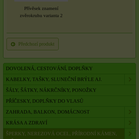
Přívěsek znamení
zvěrokruhu varianta 2
Předchozí produkt
DOVOLENÁ, CESTOVÁNÍ, DOPLŇKY
KABELKY, TAŠKY, SLUNEČNÍ BRÝLE AJ.
ŠÁLY, ŠÁTKY, NÁKRČNÍKY, PONOŽKY
PŘÍČESKY, DOPLŇKY DO VLASŮ
ZAHRADA, BALKON, DOMÁCNOST
KRÁSA A ZDRAVÍ
ŠPERKY, NEREZOVÁ OCEL, PŘÍRODNÍ KÁMEN,