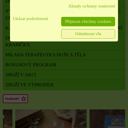
DRAHÉ A LÉČIVÉ KAMENY
Zásady ochrany soukromí
VYKUŘOVADLA, VONNÉ TYČINKY A ŠIŠKY,
UHLÍKY
Ukázat podrobnosti
Přijmout všechny cookies
KADIDELNICE, PÍCKY, AROMALAMPY, VYKUŘOVÁNÍ
Odmítnout vše
OBALOVÝ MATERIÁL, SATÉNOVÉ MAŠLE, SÁČKY,
KRABIČKY,
MILADA TERAPEUTKA DUŠE A TĚLA
BONUSOVÝ PROGRAM
ZBOŽÍ V AKCI
ZBOŽÍ VE VÝPRODEJI