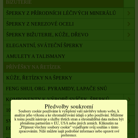
BIŽUTERIE
ŠPERKY Z PŘÍRODNÍCH LÉČIVÝCH MINERÁLŮ
ŠPERKY Z NEREZOVÉ OCELI
ŠPERKY BIŽUTERIE, KŮŽE, DŘEVO
ELEGANTNÍ, SVÁTEČNÍ ŠPERKY
AMULETY A TALISMANY
PŘÍVĚŠKY NA ŘETÍZEK
KŮŽE, ŘETÍZKY NA ŠPERKY
FENG SHUI, ORG. PYRAMIDY, LAPAČE SNŮ
KOMPONENTY K VÝROBĚ SVÍČEK, ŠPERKŮ
Předvolby soukromí
100 % PŘÍRODNÍ ESENCIÁLNÍ OLEJE SALOOS
Soubory cookie používáme k vylepšení vaší návštěvy tohoto webu, k
analýze jeho výkonu a ke shromažďování údajů o jeho používání. Můžeme
k tomu použít nástroje a služby třetích stran a shromážděná data mohou být
SVÍČKY Z PALMOVÉHO A SÓJOVÉHO VOSKU
přenášena partnerům v EU, USA nebo jiných zemích. Kliknutím na
„Přijmout všechny soubory cookie“ vyjadřujete svůj souhlas s tímto
ECO
zpracováním. Níže můžete najít podrobné informace nebo upravit své
preference.