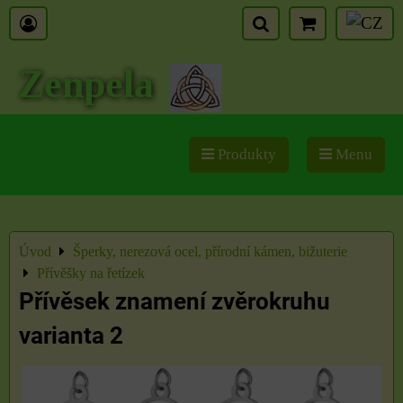
Zenpela
Produkty
Menu
Úvod
Šperky, nerezová ocel, přírodní kámen, bižuterie
Přívěšky na řetízek
Přívěsek znamení zvěrokruhu
varianta 2