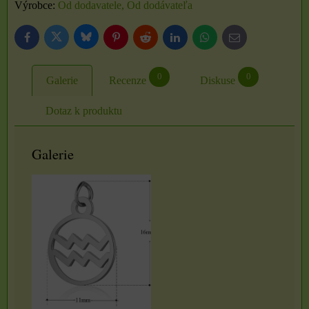
Výrobce:
Od dodavatele, Od dodávateľa
Bluesky
Twitter
Facebook
Pinterest
Reddit
LinkedIn
WhatsApp
E-
mail
0
0
Galerie
Recenze
Diskuse
Dotaz k produktu
Galerie