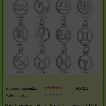
Hodnocení produktu:
4
/
5
(
2
x)
Vaše hodnocení:
Materiál: nerezová ocel, průměr: cca 1,1 cm, velikost: 1,1*1,6