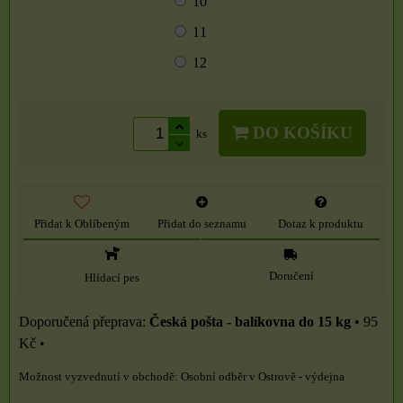
10
11
12
DO KOŠÍKU
ks
Přidat k Oblíbeným
Přidat do seznamu
Dotaz k produktu
Doručení
Hlídací pes
Česká pošta - balíkovna do 15 kg
•
95
Kč
•
Osobní odběr v Ostrově - výdejna