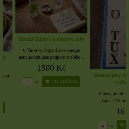
Rituál Zdraví a obnova síly
Cítíte se vyčerpaní, bez energie
nebo potřebujete podpořit své tělo...
1500 Kč
Samolepky černé 
rozbaleno
DO KOŠÍKU
ks
Etikety pro domácnost, 
kancelář 6 použitých 
16 Kč
DO KO
ks