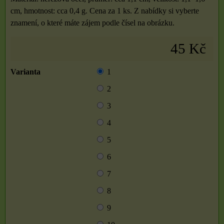
cm, hmotnost: cca 0,4 g. Cena za 1 ks. Z nabídky si vyberte
znamení, o které máte zájem podle čísel na obrázku.
45 Kč
Varianta
1
2
3
4
5
6
7
8
9