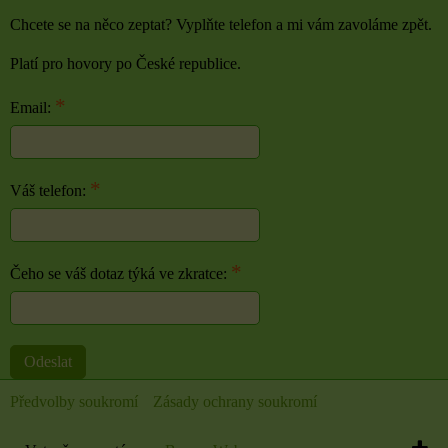
Chcete se na něco zeptat? Vyplňte telefon a mi vám zavoláme zpět.
Platí pro hovory po České republice.
*
Email:
*
Váš telefon:
*
Čeho se váš dotaz týká ve zkratce:
Odeslat
Předvolby soukromí
Zásady ochrany soukromí