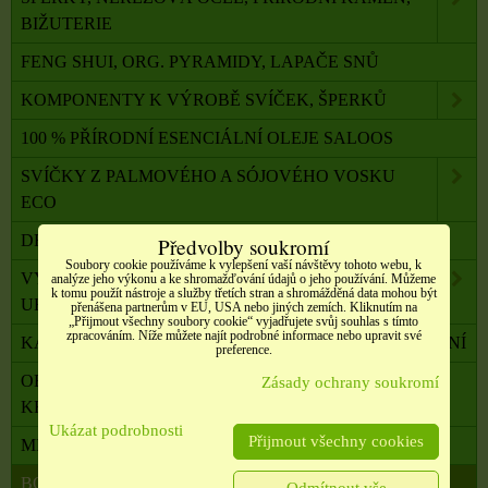
BIŽUTERIE
FENG SHUI, ORG. PYRAMIDY, LAPAČE SNŮ
KOMPONENTY K VÝROBĚ SVÍČEK, ŠPERKŮ
100 % PŘÍRODNÍ ESENCIÁLNÍ OLEJE SALOOS
SVÍČKY Z PALMOVÉHO A SÓJOVÉHO VOSKU
ECO
DRAHÉ A LÉČIVÉ KAMENY
Předvolby soukromí
Soubory cookie používáme k vylepšení vaší návštěvy tohoto webu, k
VYKUŘOVADLA, VONNÉ TYČINKY A ŠIŠKY,
analýze jeho výkonu a ke shromažďování údajů o jeho používání. Můžeme
k tomu použít nástroje a služby třetích stran a shromážděná data mohou být
UHLÍKY
přenášena partnerům v EU, USA nebo jiných zemích. Kliknutím na
„Přijmout všechny soubory cookie“ vyjadřujete svůj souhlas s tímto
zpracováním. Níže můžete najít podrobné informace nebo upravit své
KADIDELNICE, PÍCKY, AROMALAMPY, VYKUŘOVÁNÍ
preference.
OBALOVÝ MATERIÁL, SATÉNOVÉ MAŠLE, SÁČKY,
Zásady ochrany soukromí
KRABIČKY,
Ukázat podrobnosti
Přijmout všechny cookies
MILADA TERAPEUTKA DUŠE A TĚLA
BONUSOVÝ PROGRAM