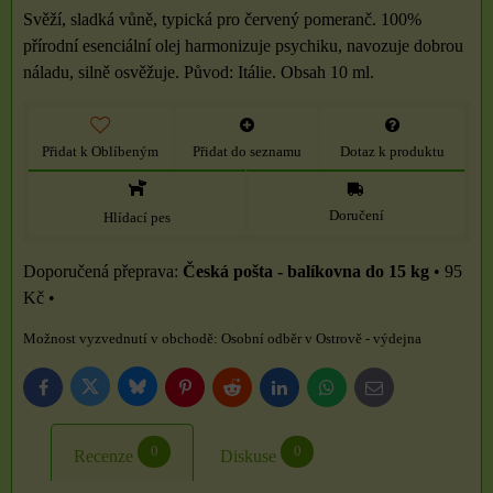
Svěží, sladká vůně, typická pro červený pomeranč. 100%
přírodní esenciální olej harmonizuje psychiku, navozuje dobrou
náladu, silně osvěžuje. Původ: Itálie. Obsah 10 ml.
Přidat k Oblíbeným
Přidat do seznamu
Dotaz k produktu
Doručení
Hlídací pes
Česká pošta - balíkovna do 15 kg
•
95
Kč
•
Osobní odběr v Ostrově - výdejna
Bluesky
Twitter
Facebook
Pinterest
Reddit
LinkedIn
WhatsApp
E-
mail
0
0
Recenze
Diskuse