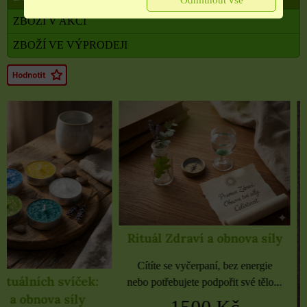
Odmítnout vše
ZBOŽÍ V AKCI
ZBOŽÍ VE VÝPRODEJI
Rituál Zdraví a obnova síly
Cítíte se vyčerpaní, bez energie
nebo potřebujete podpořit své tělo...