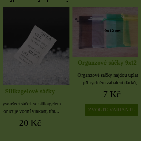
Organzové sáčky 9x12 cm
Organzové sáčky 
Organzové sáčky najdou uplatnění
Organzové sáčky najdou 
při rychlém zabalení dárků,...
při rychlém zabalení dá
7 Kč
5 Kč
ZVOLTE VARIANTU
ZVOLTE VARIA