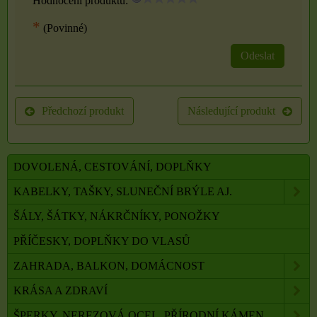
Hodnocení produktu:
*
(Povinné)
Odeslat
Předchozí produkt
Následující produkt
DOVOLENÁ, CESTOVÁNÍ, DOPLŇKY
KABELKY, TAŠKY, SLUNEČNÍ BRÝLE AJ.
ŠÁLY, ŠÁTKY, NÁKRČNÍKY, PONOŽKY
PŘÍČESKY, DOPLŇKY DO VLASŮ
ZAHRADA, BALKON, DOMÁCNOST
KRÁSA A ZDRAVÍ
ŠPERKY, NEREZOVÁ OCEL, PŘÍRODNÍ KÁMEN,