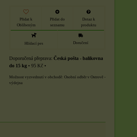
Přidat k
Přidat do
Dotaz k
Oblíbeným
seznamu
produktu
Doručení
Hlídací pes
Česká pošta - balíkovna
do 15 kg
•
95 Kč
•
Osobní odběr v Ostrově -
výdejna