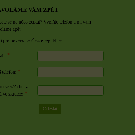
AVOLÁME VÁM ZPĚT
ete se na něco zeptat? Vyplňte telefon a mi vám
oláme zpět.
tí pro hovory po České republice.
*
ail:
*
 telefon:
o se váš dotaz
*
á ve zkratce:
Odeslat