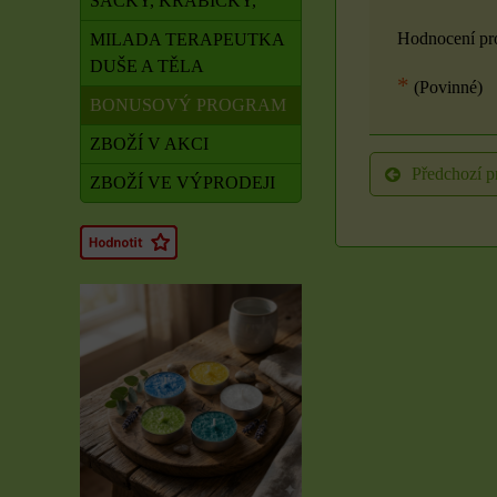
SÁČKY, KRABIČKY,
Hodnocení pr
MILADA TERAPEUTKA
DUŠE A TĚLA
*
(Povinné)
BONUSOVÝ PROGRAM
ZBOŽÍ V AKCI
Předchozí p
ZBOŽÍ VE VÝPRODEJI
Rituál Zdraví a
obnova síly