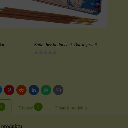
ktu:
Zatím bez hodnocení. Buďte první!
luesky
Pinterest
Reddit
LinkedIn
WhatsApp
E-
mail
0
0
Diskuse
Dotaz k produktu
 produktu