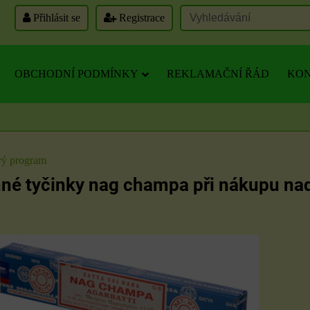
Přihlásit se
Registrace
OBCHODNÍ PODMÍNKY
REKLAMAČNÍ ŘÁD
KON
ý program
né tyčinky nag champa při nákupu na