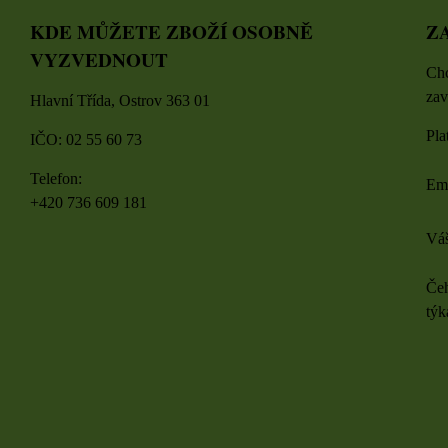
KDE MŮŽETE ZBOŽÍ OSOBNĚ
Z
VYZVEDNOUT
Chc
zav
Hlavní Třída, Ostrov 363 01
Pla
IČO: 02 55 60 73
Telefon:
Em
+420 736 609 181
Váš
Čeh
týk