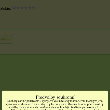
oduktu:
rodukt
Předvolby soukromí
Soubory cookie používáme k vylepšení vaší návštěvy tohoto webu, k analýze jeho
výkonu a ke shromažďování údajů o jeho používání. Můžeme k tomu použít nástroje
a služby třetích stran a shromážděná data mohou být přenášena partnerům v EU,