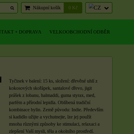
Nákupní košík
0 Kč
TAKT + DOPRAVA
VELKOOBCHODNÍ ODBĚR
d
Tyčinek v balení: 15 ks, složení: dřevěné uhlí z
kokosových skořápek, santalové dřevo, jigit
prášek z lobanu, halmaddi, guma styrax, med,
parfém a přírodní lepidla. Oblíbená tradiční
kombinace bylin. Země původu: Indie. Především
si kadidlo užijte a vychutnejte, lze jej použít
mnoha různými způsoby ke stimulaci, relaxaci a
zlepšení Vaší mysli, těla a okolního prostředí.