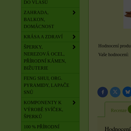
DO VLASŮ
ZAHRADA,
BALKON,
DOMÁCNOST
KRÁSA A ZDRAVÍ
Hodnocení produ
ŠPERKY,
NEREZOVÁ OCEL,
Vaše hodnocení:
PŘÍRODNÍ KÁMEN,
BIŽUTERIE
FENG SHUI, ORG.
PYRAMIDY, LAPAČE
SNŮ
B
Twitter
Facebook
KOMPONENTY K
VÝROBĚ SVÍČEK,
Recenze
ŠPERKŮ
100 % PŘÍRODNÍ
Hodnocení