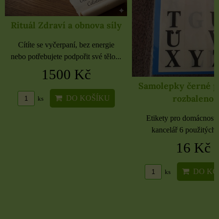
Rituál Zdraví a obnova síly
Cítíte se vyčerpaní, bez energie
nebo potřebujete podpořit své tělo...
1500 Kč
Samolepky černé 
rozbaleno
DO KOŠÍKU
ks
Etikety pro domácnost, 
kancelář 6 použitých 
16 Kč
DO KO
ks