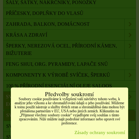
ŠÁLY, ŠÁTKY, NÁKRČNÍKY, PONOŽKY
PŘÍČESKY, DOPLŇKY DO VLASŮ
ZAHRADA, BALKON, DOMÁCNOST
KRÁSA A ZDRAVÍ
ŠPERKY, NEREZOVÁ OCEL, PŘÍRODNÍ KÁMEN,
BIŽUTERIE
FENG SHUI, ORG. PYRAMIDY, LAPAČE SNŮ
KOMPONENTY K VÝROBĚ SVÍČEK, ŠPERKŮ
100 % PŘÍRODNÍ ESENCIÁLNÍ OLEJE SALOOS
Předvolby soukromí
SVÍČKY Z PALMOVÉHO A SÓJOVÉHO VOSKU
Soubory cookie používáme k vylepšení vaší návštěvy tohoto webu, k
analýze jeho výkonu a ke shromažďování údajů o jeho používání. Můžeme
ECO
k tomu použít nástroje a služby třetích stran a shromážděná data mohou být
přenášena partnerům v EU, USA nebo jiných zemích. Kliknutím na
SVÍČKY S RITUÁLEM
„Přijmout všechny soubory cookie“ vyjadřujete svůj souhlas s tímto
zpracováním. Níže můžete najít podrobné informace nebo upravit své
preference.
SVÍČKY RITUÁLNÍ S RUNAMI
Zásady ochrany soukromí
SVÍČKY PRO RŮZNÉ RITUÁLY