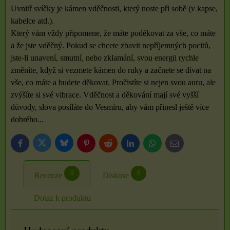
Uvnitř svíčky je kámen vděčnosti, který noste při sobě (v kapse,
kabelce atd.).
Který vám vždy připomene, že máte poděkovat za vše, co máte
a že jste vděčný. Pokud se chcete zbavit nepříjemných pocitů,
jste-li unavení, smutní, nebo zklamání, svou energii rychle
změníte, když si vezmete kámen do ruky a začnete se dívat na
vše, co máte a budete děkovat. Pročistíte si nejen svou auru, ale
zvýšíte si své vibrace. Vděčnost a děkování mají své vyšší
důvody, slova posíláte do Vesmíru, aby vám přinesl ještě více
dobrého...
Bluesky
Twitter
Facebook
Pinterest
Reddit
LinkedIn
WhatsApp
E-
mail
0
0
Recenze
Diskuse
Dotaz k produktu
Hodnocení produktu