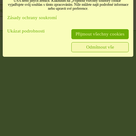
USA nebo jiných zemích. Kliknutím na „Přijmout všechny soubory cookie“
vyjadřujete svůj souhlas s tímto zpracováním. Níže můžete najít podrobné informace
nebo upravit své preference.
rodukt
Zásady ochrany soukromí
Ukázat podrobnosti
Přijmout všechny cookies
Odmítnout vše
é
Samolepky třpitivé
Samolepky srdíčka
no
zlaté písmena
načatá
rozbaleno
t,
barevné srdíčka, 1 arch
tých
Etikety pro domácnost,
školu i kancelář 4 použité
archy
13 Kč
10 Kč