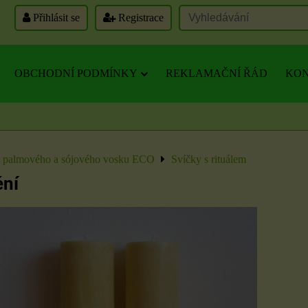
Přihlásit se
Registrace
OBCHODNÍ PODMÍNKY
REKLAMAČNÍ ŘÁD
KON
z palmového a sójového vosku ECO
Svíčky s rituálem
ění