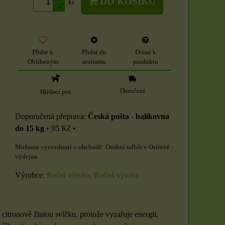
DO KOŠÍKU
ks
Přidat k
Přidat do
Dotaz k
Oblíbeným
seznamu
produktu
Doručení
Hlídací pes
Česká pošta - balíkovna
do 15 kg
•
95 Kč
•
Osobní odběr v Ostrově -
výdejna
Výrobce:
Ruční výroba, Ručná výroba
 citronově žlutou svíčku, protože vyzařuje energii,