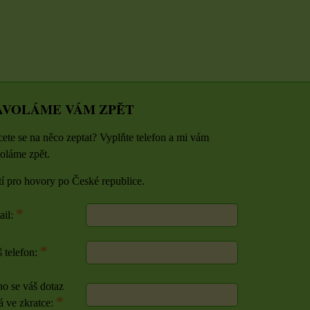
AVOLÁME VÁM ZPĚT
ete se na něco zeptat? Vyplňte telefon a mi vám
oláme zpět.
tí pro hovory po České republice.
*
ail:
*
 telefon:
o se váš dotaz
*
á ve zkratce: