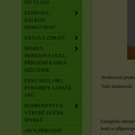
DO VLASŮ
ZAHRADA,
BALKON,
DOMÁCNOST
KRÁSA A ZDRAVÍ
ŠPERKY,
NEREZOVÁ OCEL,
PŘÍRODNÍ KÁMEN,
BIŽUTERIE
Hodnocení produ
FENG SHUI, ORG.
Vaše hodnocení:
PYRAMIDY, LAPAČE
SNŮ
KOMPONENTY K
VÝROBĚ SVÍČEK,
ŠPERKŮ
Energická citronov
Jestli se připravu
100 % PŘÍRODNÍ