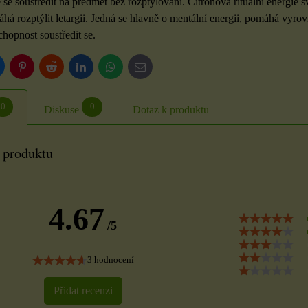
e soustředit na předmět bez rozptylování. Citronová rituální energie s
há rozptýlit letargii. Jedná se hlavně o mentální energii, pomáhá vyro
chopnost soustředit se.
luesky
Pinterest
Reddit
LinkedIn
WhatsApp
E-
mail
0
0
Diskuse
Dotaz k produktu
 produktu
4.67
/5
3 hodnocení
Přidat recenzi