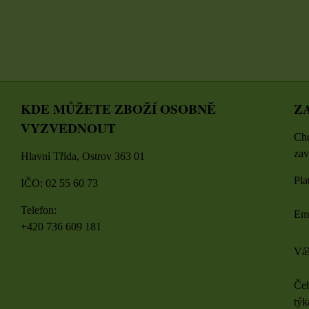
KDE MŮŽETE ZBOŽÍ OSOBNĚ
Z
VYZVEDNOUT
Chc
zav
Hlavní Třída, Ostrov 363 01
Pla
IČO: 02 55 60 73
Telefon:
Em
+420 736 609 181
Váš
Čeh
týk