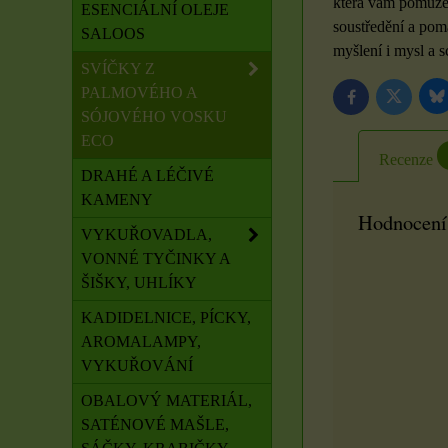
která vám pomůže s
ESENCIÁLNÍ OLEJE
soustředění a pomá
SALOOS
myšlení i mysl a s
SVÍČKY Z
PALMOVÉHO A
B
Twitter
Facebook
SÓJOVÉHO VOSKU
ECO
Recenze
DRAHÉ A LÉČIVÉ
KAMENY
Hodnocení
VYKUŘOVADLA,
VONNÉ TYČINKY A
ŠIŠKY, UHLÍKY
KADIDELNICE, PÍCKY,
AROMALAMPY,
VYKUŘOVÁNÍ
OBALOVÝ MATERIÁL,
SATÉNOVÉ MAŠLE,