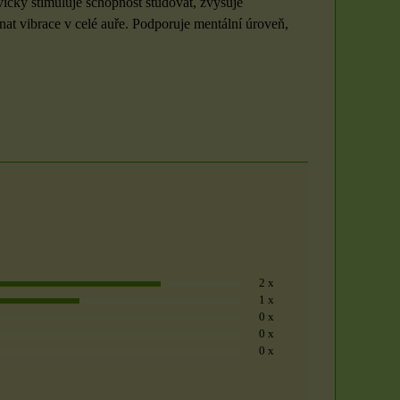
víčky stimuluje schopnost studovat, zvyšuje
vnat vibrace v celé auře. Podporuje mentální úroveň,
2 x
1 x
0 x
0 x
0 x