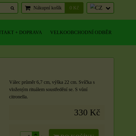
Nákupní košík
0 Kč
TAKT + DOPRAVA
VELKOOBCHODNÍ ODBĚR
Válec průměr 6,7 cm, výška 22 cm. Svíčka s
vloženým rituálem soustředění se. S vůní
citronella.
330 Kč