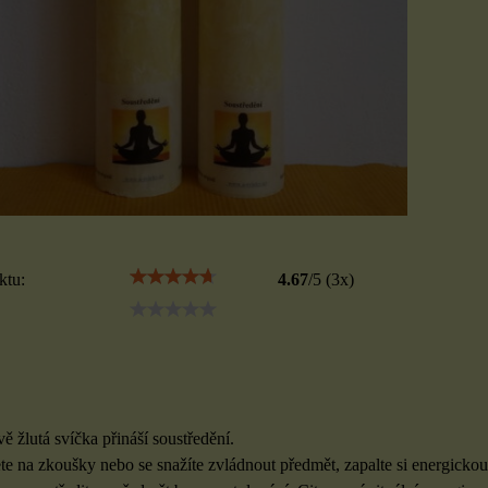
ktu:
4.67
/
5
(
3
x)
ě žlutá svíčka přináší soustředění.
jete na zkoušky nebo se snažíte zvládnout předmět, zapalte si energickou