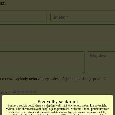
nzi
m recenzi, výhody nebo zápory - alespoň jedna položka je povinná.
oduktu:
Předvolby soukromí
Soubory cookie používáme k vylepšení vaší návštěvy tohoto webu, k analýze jeho
výkonu a ke shromažďování údajů o jeho používání. Můžeme k tomu použít nástroje
a služby třetích stran a shromážděná data mohou být přenášena partnerům v EU,