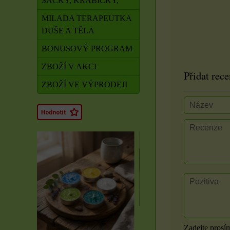
SÁČKY, KRABIČKY,
MILADA TERAPEUTKA
DUŠE A TĚLA
BONUSOVÝ PROGRAM
ZBOŽÍ V AKCI
Přidat rece
ZBOŽÍ VE VÝPRODEJI
Rituál Zdraví a
obnova síly
Zadejte prosí