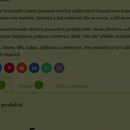
 je Archanděl Gabriel patronem tvůrčích uměleckých činností nebo kom
dnout vaše hudební, básnická a jiná umělecká díla na novou, vyšší úrov
 dokončováním různých pracovních projektů nebo chcete přivést na svět 
kytne láskyplnou podporu a motivaci. Bude vám také přinášet nejrůzněj
, čistotu, děti, rodinu, upřímnost a otevřenost. Jeho posláním je být
h situacích.
luesky
Pinterest
Reddit
LinkedIn
WhatsApp
E-
mail
0
0
Diskuse
Dotaz k produktu
 produktu