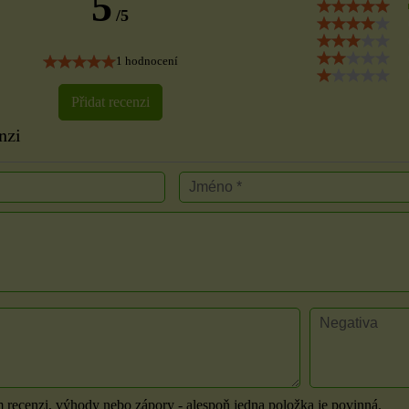
5
/5
1 hodnocení
Přidat recenzi
nzi
m recenzi, výhody nebo zápory - alespoň jedna položka je povinná.