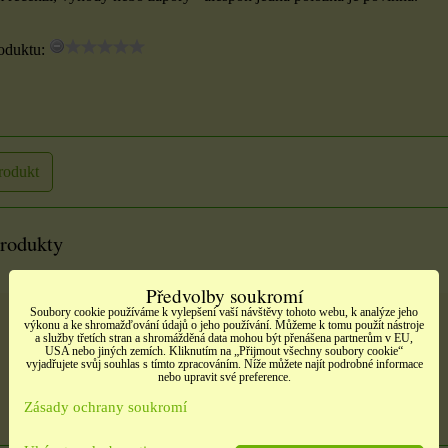
oduktu:
é
Samolepky srdíčka
no
Samolepky třpitivé
načatá
zlaté písmena
t,
barevné srdíčka, 1 arch
rozbaleno
tých
rodukt
10 Kč
Etikety pro domácnost,
školu i kancelář 4 použité
DO KOŠÍKU
ks
produkty
archy
ÍKU
13 Kč
Předvolby soukromí
Soubory cookie používáme k vylepšení vaší návštěvy tohoto webu, k analýze jeho
Svíčka Archanděla Michaela
DO KOŠÍKU
ks
výkonu a ke shromažďování údajů o jeho používání. Můžeme k tomu použít nástroje
a služby třetích stran a shromážděná data mohou být přenášena partnerům v EU,
USA nebo jiných zemích. Kliknutím na „Přijmout všechny soubory cookie“
vyjadřujete svůj souhlas s tímto zpracováním. Níže můžete najít podrobné informace
Dostupnost:
Skladem
nebo upravit své preference.
Zásady ochrany soukromí