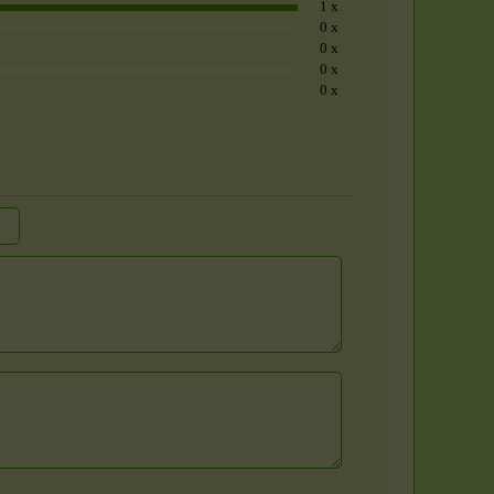
1 x
0 x
0 x
0 x
0 x
Sada 3 rituálních