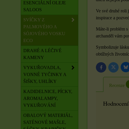
ESENCIÁLNÍ OLEJE
SALOOS
Ve své druhé roli
inspirace a pozve
SVÍČKY Z
PALMOVÉHO A
Máte-li problém s
SÓJOVÉHO VOSKU
archanděl vám pos
ECO
Symbolizuje lásku
DRAHÉ A LÉČIVÉ
obtížných životníc
KAMENY
VYKUŘOVADLA,
B
Twitter
Facebook
VONNÉ TYČINKY A
ŠIŠKY, UHLÍKY
Recenze
KADIDELNICE, PÍCKY,
AROMALAMPY,
Hodnocení
VYKUŘOVÁNÍ
OBALOVÝ MATERIÁL,
SATÉNOVÉ MAŠLE,