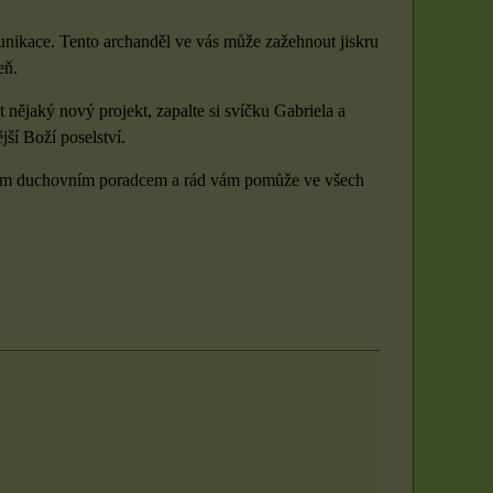
unikace. Tento archanděl ve vás může zažehnout jiskru
eň.
nějaký nový projekt, zapalte si svíčku Gabriela a
ší Boží poselství.
 vaším duchovním poradcem a rád vám pomůže ve všech