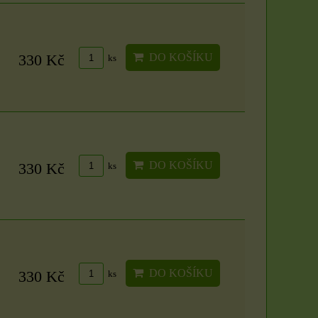
DO KOŠÍKU
330 Kč
ks
Organzové sáčky 5 x
Svíčka - velikost,
7 cm
vůně a barva dle
výběru
Organzové sáčky najdou
uplatnění při rychlém
S vůní máty, třešně či
zabalení dárků,...
vanilky. Sami si zvolte
DO KOŠÍKU
330 Kč
ks
barvu a vůni z...
4 Kč
85 Kč
ZVOLTE VARIANTU
ZVOLTE VARIANTU
DO KOŠÍKU
330 Kč
ks