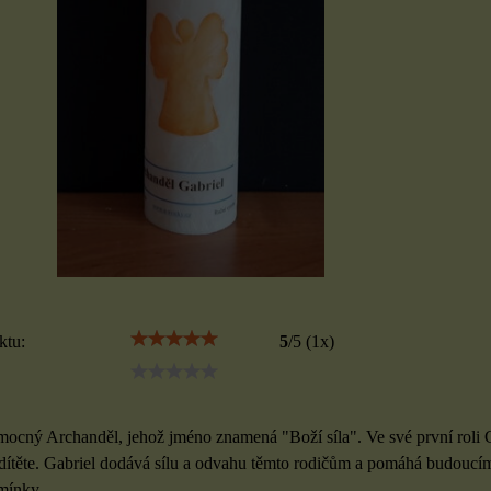
ktu:
5
/
5
(
1
x)
 mocný Archanděl, jehož jméno znamená "Boží síla". Ve své první roli G
ítěte. Gabriel dodává sílu a odvahu těmto rodičům a pomáhá budoucí
dmínky.