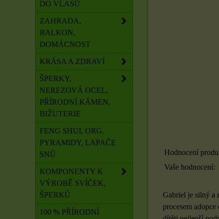
DO VLASŮ
ZAHRADA,
BALKON,
DOMÁCNOST
KRÁSA A ZDRAVÍ
ŠPERKY,
NEREZOVÁ OCEL,
PŘÍRODNÍ KÁMEN,
BIŽUTERIE
FENG SHUI, ORG.
PYRAMIDY, LAPAČE
Hodnocení produ
SNŮ
Vaše hodnocení:
KOMPONENTY K
VÝROBĚ SVÍČEK,
ŠPERKŮ
Gabriel je silný a
procesem adopce d
100 % PŘÍRODNÍ
dítěti nejlepší po