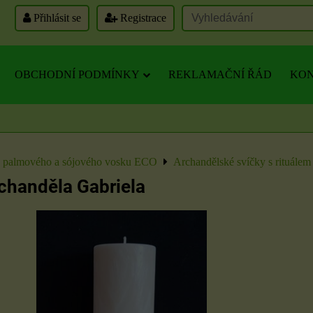
Přihlásit se
Registrace
OBCHODNÍ PODMÍNKY
REKLAMAČNÍ ŘÁD
KON
z palmového a sójového vosku ECO
Archandělské svíčky s rituálem
chanděla Gabriela