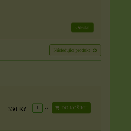
svíček: Zlatý klíč k
Rituál Zlatý klíč k
hojnosti
hojnosti
Vytvořte si posvátný prostor
Máte pocit, že se ve vašem
Odeslat
a otevřete se proudu
životě zastavil proud? Že i
prosperity přímo...
přes...
250 Kč
1500 Kč
Následující produkt
DO KOŠÍKU
ks
DO KOŠÍKU
ks
DO KOŠÍKU
330 Kč
ks