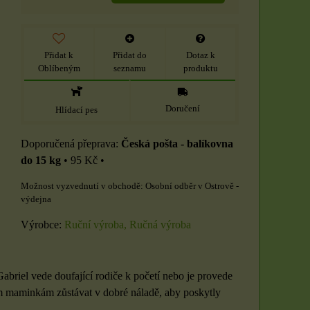
Přidat k
Přidat do
Dotaz k
Oblíbeným
seznamu
produktu
Doručení
Hlídací pes
Česká pošta - balíkovna
do 15 kg
•
95 Kč
•
Osobní odběr v Ostrově -
výdejna
Výrobce:
Ruční výroba, Ručná výroba
abriel vede doufající rodiče k početí nebo je provede
m maminkám zůstávat v dobré náladě, aby poskytly