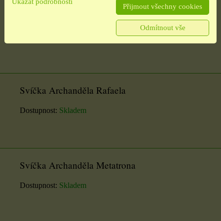
Ukázat podrobnosti
Přijmout všechny cookies
Svíčka Archanděla Raziela
Odmítnout vše
Dostupnost:
Skladem
Svíčka Archanděla Rafaela
Dostupnost:
Skladem
Svíčka Archanděla Metatrona
Dostupnost:
Skladem