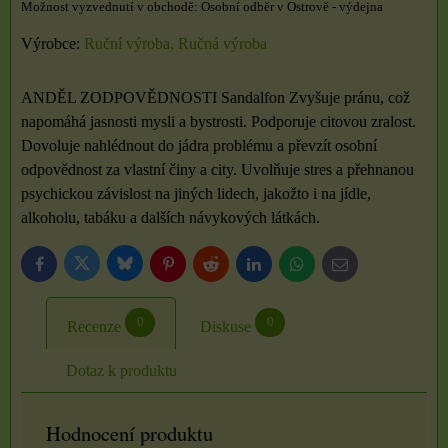
Osobní odběr v Ostrově - výdejna
Výrobce:
Ruční výroba, Ručná výroba
ANDĚL ZODPOVĚDNOSTI Sandalfon Zvyšuje pránu, což
napomáhá jasnosti mysli a bystrosti. Podporuje citovou zralost.
Dovoluje nahlédnout do jádra problému a převzít osobní
odpovědnost za vlastní činy a city. Uvolňuje stres a přehnanou
psychickou závislost na jiných lidech, jakožto i na jídle,
alkoholu, tabáku a dalších návykových látkách.
Bluesky
Twitter
Facebook
Pinterest
Reddit
LinkedIn
WhatsApp
E-
mail
0
0
Recenze
Diskuse
Dotaz k produktu
Hodnocení produktu