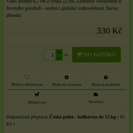
Válec průměr 6,7 cm a výška 22 cm, Zaměření: uvědomění si
životního prostředí - osobní i globální zodpovědnost, Barva:
přírodní
330 Kč
DO KOŠÍKU
ks
Přidat k Oblíbeným
Přidat do seznamu
Dotaz k produktu
Doručení
Hlídací pes
Česká pošta - balíkovna do 15 kg
•
95
Kč
•