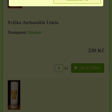
Svíčka Archanděla Uriela
Dostupnost:
Skladem
330 Kč
DO KOŠÍKU
ks