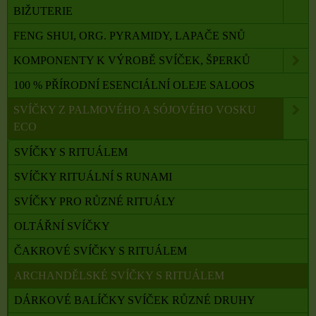
BIŽUTERIE
FENG SHUI, ORG. PYRAMIDY, LAPAČE SNŮ
KOMPONENTY K VÝROBĚ SVÍČEK, ŠPERKŮ
100 % PŘÍRODNÍ ESENCIÁLNÍ OLEJE SALOOS
SVÍČKY Z PALMOVÉHO A SÓJOVÉHO VOSKU
ECO
SVÍČKY S RITUÁLEM
SVÍČKY RITUÁLNÍ S RUNAMI
SVÍČKY PRO RŮZNÉ RITUÁLY
OLTÁŘNÍ SVÍČKY
ČAKROVÉ SVÍČKY S RITUÁLEM
ARCHANDĚLSKÉ SVÍČKY S RITUÁLEM
DÁRKOVÉ BALÍČKY SVÍČEK RŮZNÉ DRUHY