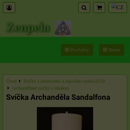
Zenpela
Produkty
Menu
Úvod
Svíčky z palmového a sójového vosku ECO
Archandělské svíčky s rituálem
Svíčka Archanděla Sandalfona