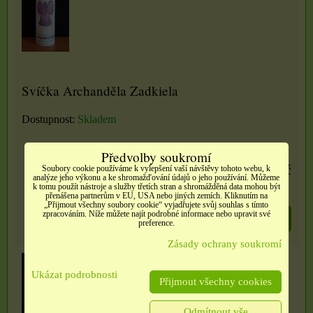
Svíčka Archanděla Zadkiela
Dostupnost:
Skladem
Předvolby soukromí
330 Kč
Soubory cookie používáme k vylepšení vaší návštěvy tohoto webu, k
analýze jeho výkonu a ke shromažďování údajů o jeho používání. Můžeme
k tomu použít nástroje a služby třetích stran a shromážděná data mohou být
přenášena partnerům v EU, USA nebo jiných zemích. Kliknutím na
„Přijmout všechny soubory cookie“ vyjadřujete svůj souhlas s tímto
zpracováním. Níže můžete najít podrobné informace nebo upravit své
DO KOŠÍKU
ks
preference.
Zásady ochrany soukromí
Ukázat podrobnosti
Přijmout všechny cookies
Odmítnout vše