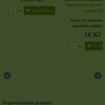
Samolepky černé 
rozbaleno
DO KOŠÍKU
ks
Etikety pro domácnost, 
kancelář 6 použitých 
16 Kč
DO KO
ks
Nejprodávanější produkty