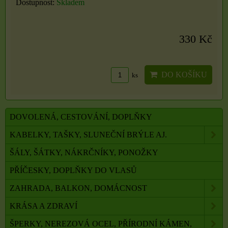
Dostupnost:
Skladem
330 Kč
DO KOŠÍKU
ks
DOVOLENÁ, CESTOVÁNÍ, DOPLŇKY
KABELKY, TAŠKY, SLUNEČNÍ BRÝLE AJ.
ŠÁLY, ŠÁTKY, NÁKRČNÍKY, PONOŽKY
PŘÍČESKY, DOPLŇKY DO VLASŮ
ZAHRADA, BALKON, DOMÁCNOST
KRÁSA A ZDRAVÍ
ŠPERKY, NEREZOVÁ OCEL, PŘÍRODNÍ KÁMEN,