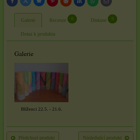
Bluesky
Twitter
Facebook
Pinterest
Reddit
LinkedIn
WhatsApp
E-
mail
0
0
Galerie
Recenze
Diskuse
Dotaz k produktu
Galerie
Blíženci 22.5. - 21.6.
Předchozí produkt
Následující produkt