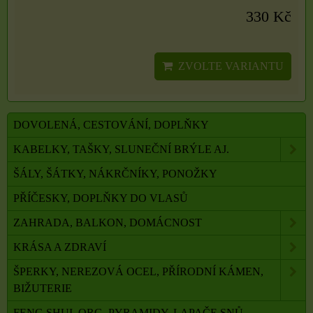
330 Kč
ZVOLTE VARIANTU
DOVOLENÁ, CESTOVÁNÍ, DOPLŇKY
KABELKY, TAŠKY, SLUNEČNÍ BRÝLE AJ.
ŠÁLY, ŠÁTKY, NÁKRČNÍKY, PONOŽKY
PŘÍČESKY, DOPLŇKY DO VLASŮ
ZAHRADA, BALKON, DOMÁCNOST
KRÁSA A ZDRAVÍ
ŠPERKY, NEREZOVÁ OCEL, PŘÍRODNÍ KÁMEN,
BIŽUTERIE
FENG SHUI, ORG. PYRAMIDY, LAPAČE SNŮ