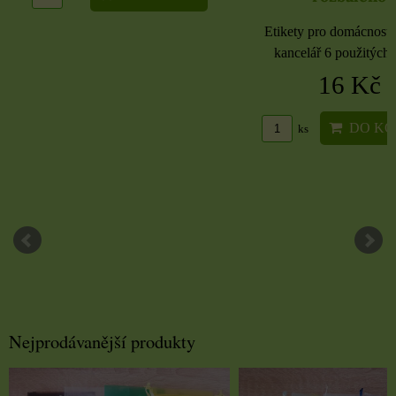
Etikety pro domácnost, 
kancelář 6 použitých 
16 Kč
DO KO
ks
Nejprodávanější produkty