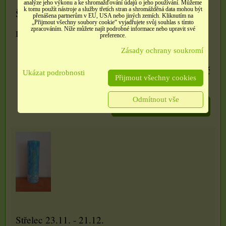
analýze jeho výkonu a ke shromažďování údajů o jeho používání. Můžeme
k tomu použít nástroje a služby třetích stran a shromážděná data mohou být
Štír 24.10. - 22.11.
přenášena partnerům v EU, USA nebo jiných zemích. Kliknutím na
„Přijmout všechny soubory cookie“ vyjadřujete svůj souhlas s tímto
zpracováním. Níže můžete najít podrobné informace nebo upravit své
Dostupnost:
Skladem
preference.
Zásady ochrany soukromí
330 Kč
Ukázat podrobnosti
Přijmout všechny cookies
Odmítnout vše
ZVOLTE VARIANTU
Střelec 23.11. - 21.12.