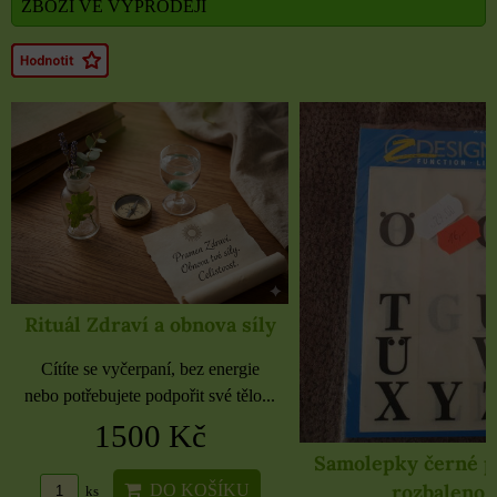
ZBOŽÍ VE VÝPRODEJI
Rituál Zdraví a obnova síly
Cítíte se vyčerpaní, bez energie
nebo potřebujete podpořit své tělo...
1500 Kč
Samolepky černé 
rozbaleno
DO KOŠÍKU
ks