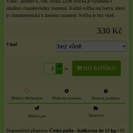
Válec - průměr 6,7cm, výška 22cm Svíčka je vyráběna s
rituálem charakteristiky znamení. Každá svíčka má barvu, která
je charakteristická k danému znamení. Svíčka je bez vůně.
330 Kč
Vůně
DO KOŠÍKU
ks
Přidat k Oblíbeným
Přidat do seznamu
Dotaz k produktu
Doručení
Hlídací pes
Česká pošta - balíkovna do 15 kg
•
95