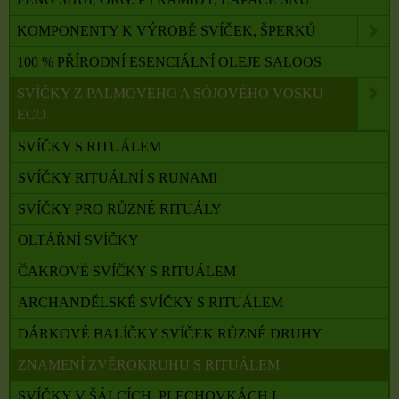
KOMPONENTY K VÝROBĚ SVÍČEK, ŠPERKŮ
100 % PŘÍRODNÍ ESENCIÁLNÍ OLEJE SALOOS
SVÍČKY Z PALMOVÉHO A SÓJOVÉHO VOSKU
ECO
SVÍČKY S RITUÁLEM
SVÍČKY RITUÁLNÍ S RUNAMI
SVÍČKY PRO RŮZNÉ RITUÁLY
OLTÁŘNÍ SVÍČKY
ČAKROVÉ SVÍČKY S RITUÁLEM
ARCHANDĚLSKÉ SVÍČKY S RITUÁLEM
DÁRKOVÉ BALÍČKY SVÍČEK RŮZNÉ DRUHY
ZNAMENÍ ZVĚROKRUHU S RITUÁLEM
SVÍČKY V ŠÁLCÍCH, PLECHOVKÁCH I