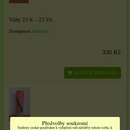
Váhy 23.9. - 23.10.
Dostupnost:
Skladem
330 Kč
ZVOLTE VARIANTU
Předvolby soukromí
Soubory cookie používáme k vylepšení vaší návštěvy tohoto webu, k