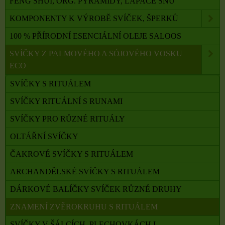
FENG SHUI, ORG. PYRAMIDY, LAPAČE SNŮ
KOMPONENTY K VÝROBĚ SVÍČEK, ŠPERKŮ
100 % PŘÍRODNÍ ESENCIÁLNÍ OLEJE SALOOS
SVÍČKY Z PALMOVÉHO A SÓJOVÉHO VOSKU
ECO
SVÍČKY S RITUÁLEM
SVÍČKY RITUÁLNÍ S RUNAMI
SVÍČKY PRO RŮZNÉ RITUÁLY
OLTÁŘNÍ SVÍČKY
ČAKROVÉ SVÍČKY S RITUÁLEM
ARCHANDĚLSKÉ SVÍČKY S RITUÁLEM
DÁRKOVÉ BALÍČKY SVÍČEK RŮZNÉ DRUHY
ZNAMENÍ ZVĚROKRUHU S RITUÁLEM
SVÍČKY V ŠÁLCÍCH, PLECHOVKÁCH I