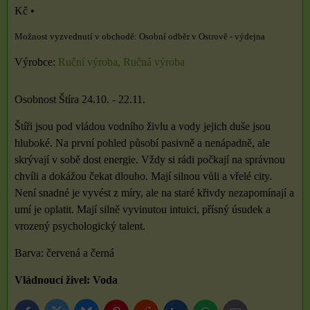
Kč
•
Osobní odběr v Ostrově - výdejna
Výrobce:
Ruční výroba, Ručná výroba
Osobnost Štíra 24.10. - 22.11.
Štíři jsou pod vládou vodního živlu a vody jejich duše jsou
hluboké. Na první pohled působí pasivně a nenápadně, ale
skrývají v sobě dost energie. Vždy si rádi počkají na správnou
chvíli a dokážou čekat dlouho. Mají silnou vůli a vřelé city.
Není snadné je vyvést z míry, ale na staré křivdy nezapomínají a
umí je oplatit. Mají silně vyvinutou intuici, přísný úsudek a
vrozený psychologický talent.
Barva: červená a černá
Vládnoucí živel: Voda