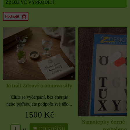
ZBOŽÍ VE VÝPRODEJI
Rituál Zdraví a obnova síly
Cítíte se vyčerpaní, bez energie
nebo potřebujete podpořit své tělo...
1500 Kč
Samolepky černé 
rozbaleno
DO KOŠÍKU
ks