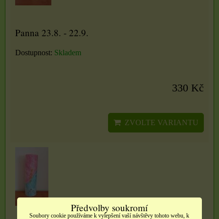
Panna 23.8. - 22.9.
Dostupnost:
Skladem
330 Kč
ZVOLTE VARIANTU
Předvolby soukromí
Soubory cookie používáme k vylepšení vaší návštěvy tohoto webu, k