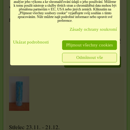
analýze jeho výkonu a ke shromažďování údajů o jeho používání. Můžeme
k tomu použít nástroje a služby třetích stran a shromážděná data mohou být
Váhy 23.9. - 23.10.
přenášena partnerům v EU, USA nebo jiných zemích. Kliknutím na
„Přijmout všechny soubory cookie“ vyjadřujete svůj souhlas s tímto
zpracováním. Níže můžete najít podrobné informace nebo upravit své
Dostupnost:
Skladem
preference.
Zásady ochrany soukromí
330 Kč
Ukázat podrobnosti
Přijmout všechny cookies
Odmítnout vše
ZVOLTE VARIANTU
Střelec 23.11. - 21.12.