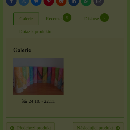
Bluesky
Twitter
Facebook
Pinterest
Reddit
LinkedIn
WhatsApp
E-
mail
0
0
Galerie
Recenze
Diskuse
Dotaz k produktu
Galerie
Štír 24.10. - 22.11.
Předchozí produkt
Následující produkt