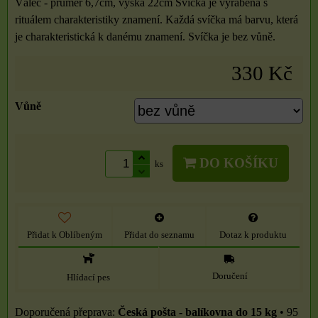
Válec - průměr 6,7cm, výška 22cm Svíčka je vyráběna s
rituálem charakteristiky znamení. Každá svíčka má barvu, která
je charakteristická k danému znamení. Svíčka je bez vůně.
330 Kč
Vůně
DO KOŠÍKU
ks
Přidat k Oblíbeným
Přidat do seznamu
Dotaz k produktu
Doručení
Hlídací pes
Česká pošta - balíkovna do 15 kg
•
95