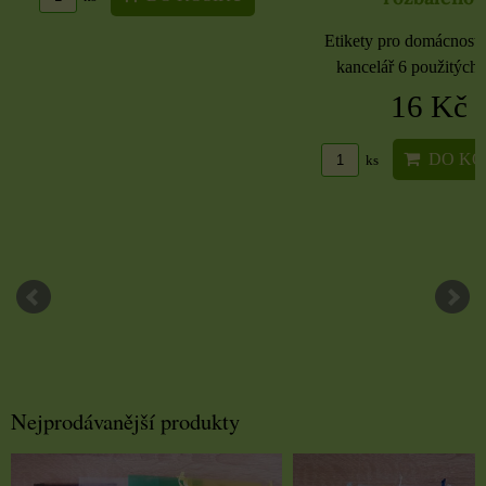
Etikety pro domácnost, 
kancelář 6 použitých 
16 Kč
DO KO
ks
Nejprodávanější produkty