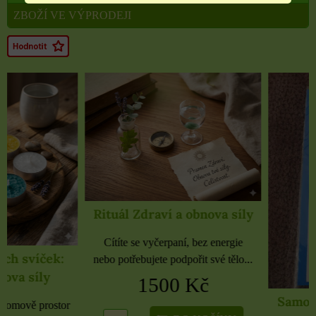
ZBOŽÍ VE VÝPRODEJI
Rituál Zdraví a obnova síly
Cítíte se vyčerpaní, bez energie
nebo potřebujete podpořit své tělo...
1500 Kč
Samolepky černé 