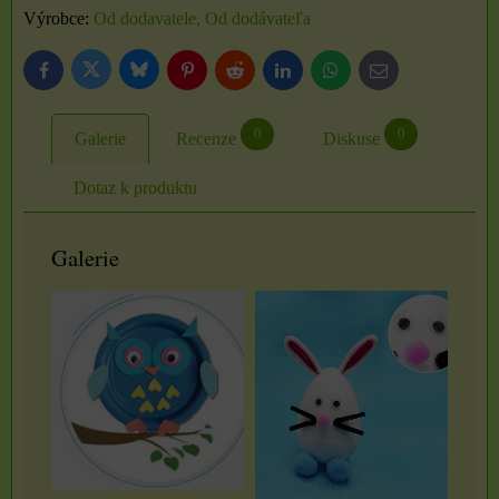
Výrobce:
Od dodavatele, Od dodávateľa
Bluesky
Twitter
Facebook
Pinterest
Reddit
LinkedIn
WhatsApp
E-
mail
0
0
Galerie
Recenze
Diskuse
Dotaz k produktu
Galerie