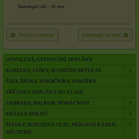
Samolepicí oči - 10 mm
Předchozí produkt
Následující produkt
DOVOLENÁ, CESTOVÁNÍ, DOPLŇKY
KABELKY, TAŠKY, SLUNEČNÍ BRÝLE AJ.
ŠÁLY, ŠÁTKY, NÁKRČNÍKY, PONOŽKY
PŘÍČESKY, DOPLŇKY DO VLASŮ
ZAHRADA, BALKON, DOMÁCNOST
KRÁSA A ZDRAVÍ
ŠPERKY, NEREZOVÁ OCEL, PŘÍRODNÍ KÁMEN,
BIŽUTERIE