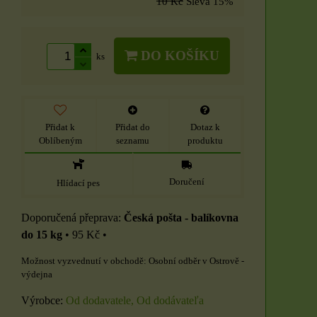
10 Kč
Sleva
15%
DO KOŠÍKU
ks
Přidat k
Přidat do
Dotaz k
Oblíbeným
seznamu
produktu
Doručení
Hlídací pes
Česká pošta - balíkovna
do 15 kg
•
95 Kč
•
Osobní odběr v Ostrově -
výdejna
Výrobce:
Od dodavatele, Od dodávateľa