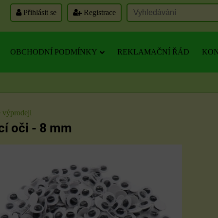
Přihlásit se
Registrace
OBCHODNÍ PODMÍNKY
REKLAMAČNÍ ŘÁD
KON
 výprodeji
í oči - 8 mm