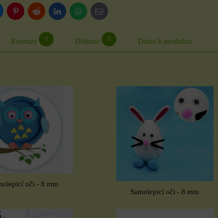
luesky
Pinterest
Reddit
LinkedIn
WhatsApp
E-
mail
0
0
Recenze
Diskuse
Dotaz k produktu
olepicí oči - 8 mm
Samolepicí oči - 8 mm