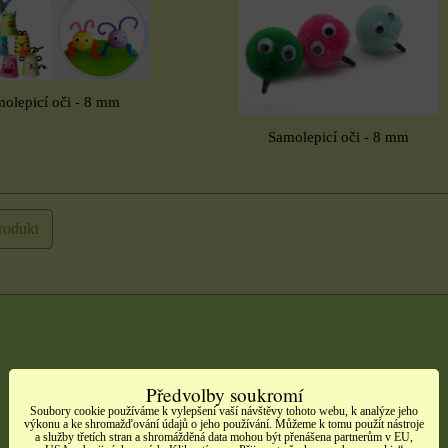
olepicí oči - 8 mm
Samolepicí oči - 8 mm
rodukt
Předvolby soukromí
Soubory cookie používáme k vylepšení vaší návštěvy tohoto webu, k analýze jeho
výkonu a ke shromažďování údajů o jeho používání. Můžeme k tomu použít nástroje
a služby třetích stran a shromážděná data mohou být přenášena partnerům v EU,