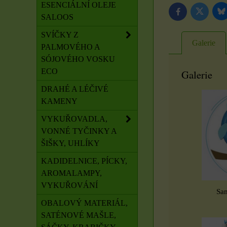
ESENCIÁLNÍ OLEJE
B
Twitter
Facebook
SALOOS
SVÍČKY Z
Galerie
PALMOVÉHO A
SÓJOVÉHO VOSKU
ECO
Galerie
DRAHÉ A LÉČIVÉ
KAMENY
VYKUŘOVADLA,
VONNÉ TYČINKY A
ŠIŠKY, UHLÍKY
KADIDELNICE, PÍCKY,
AROMALAMPY,
VYKUŘOVÁNÍ
Sam
OBALOVÝ MATERIÁL,
SATÉNOVÉ MAŠLE,