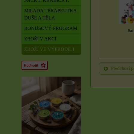
SÁČKY, KRABIČKY,
MILADA TERAPEUTKA
DUŠE A TĚLA
BONUSOVÝ PROGRAM
Sam
ZBOŽÍ V AKCI
ZBOŽÍ VE VÝPRODEJI
Předchozí p
Rituál Zdraví a
obnova síly