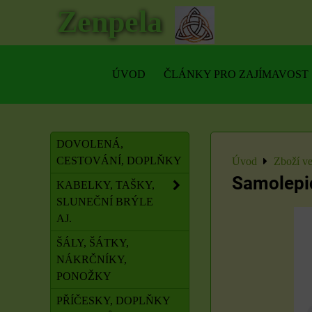
Zenpela
ÚVOD
ČLÁNKY PRO ZAJÍMAVOST
DOVOLENÁ,
CESTOVÁNÍ, DOPLŇKY
Úvod
Zboží ve
Samolepic
KABELKY, TAŠKY,
SLUNEČNÍ BRÝLE
AJ.
ŠÁLY, ŠÁTKY,
NÁKRČNÍKY,
PONOŽKY
PŘÍČESKY, DOPLŇKY