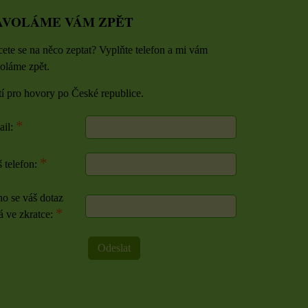
AVOLÁME VÁM ZPĚT
ete se na něco zeptat? Vyplňte telefon a mi vám
oláme zpět.
tí pro hovory po České republice.
*
ail:
*
 telefon:
o se váš dotaz
*
á ve zkratce:
Odeslat