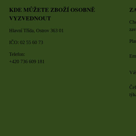
KDE MŮŽETE ZBOŽÍ OSOBNĚ
Z
VYZVEDNOUT
Chc
zav
Hlavní Třída, Ostrov 363 01
Pla
IČO: 02 55 60 73
Telefon:
Em
+420 736 609 181
Váš
Čeh
týk