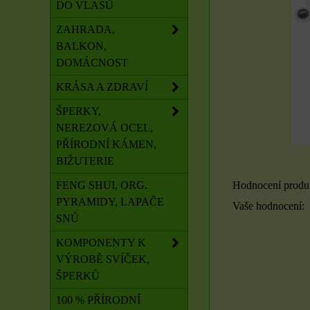
DO VLASŮ
ZAHRADA,
BALKON,
DOMÁCNOST
KRÁSA A ZDRAVÍ
ŠPERKY,
NEREZOVÁ OCEL,
PŘÍRODNÍ KÁMEN,
BIŽUTERIE
Hodnocení produ
FENG SHUI, ORG.
PYRAMIDY, LAPAČE
Vaše hodnocení:
SNŮ
KOMPONENTY K
VÝROBĚ SVÍČEK,
ŠPERKŮ
100 % PŘÍRODNÍ