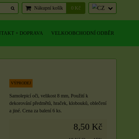
Nákupní košík
0 Kč
TAKT + DOPRAVA
VELKOOBCHODNÍ ODBĚR
VÝPRODEJ
Samolepicí oči, velikost 8 mm, Použití k
dekorování předmětů, hraček, klobouků, oblečení
a jiné. Cena za balení 6 ks.
8,50 Kč