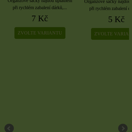
Organzové sáčky najdou uplatnění
Organzové sáčky najdou 
při rychlém zabalení dárků,...
při rychlém zabalení dá
7 Kč
5 Kč
ZVOLTE VARIANTU
ZVOLTE VARIA