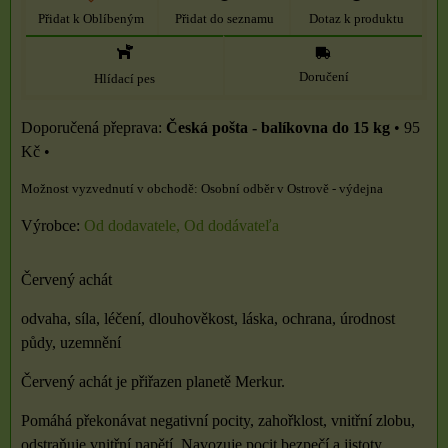
Přidat k Oblíbeným
Přidat do seznamu
Dotaz k produktu
Doručení
Hlídací pes
Česká pošta - balíkovna do 15 kg
•
95
Kč
•
Osobní odběr v Ostrově - výdejna
Výrobce:
Od dodavatele, Od dodávateľa
Červený achát
odvaha, síla, léčení, dlouhověkost, láska, ochrana, úrodnost
půdy, uzemnění
Červený achát je přiřazen planetě Merkur.
Pomáhá překonávat negativní pocity, zahořklost, vnitřní zlobu,
odstraňuje vnitřní napětí. Navozuje pocit bezpečí a jistoty,