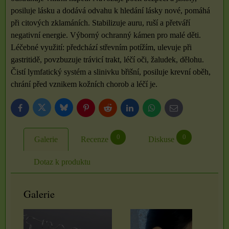
posiluje lásku a dodává odvahu k hledání lásky nové, pomáhá
při citových zklamáních. Stabilizuje auru, ruší a přetváří
negativní energie. Výborný ochranný kámen pro malé děti.
Léčebné využití: předchází střevním potížím, ulevuje při
gastritidě, povzbuzuje trávicí trakt, léčí oči, žaludek, dělohu.
Čistí lymfatický systém a slinivku břišní, posiluje krevní oběh,
chrání před vznikem kožních chorob a léčí je.
Bluesky
Twitter
Facebook
Pinterest
Reddit
LinkedIn
WhatsApp
E-
mail
0
0
Galerie
Recenze
Diskuse
Dotaz k produktu
Galerie