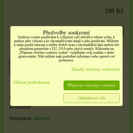
188 Kč
Předvolby soukromí
DO KOŠÍKU
ks
Soubory cookie používáme k vylepšení vaší návštěvy tohoto webu, k
analýze jeho výkonu a ke shromažďování údajů o jeho používání. Můžeme
k tomu použít nástroje a služby třetích stran a shromážděná data mohou být
přenášena partnerům v EU, USA nebo jiných zemích. Kliknutím na
„Přijmout všechny soubory cookie“ vyjadřujete svůj souhlas s tímto
zpracováním. Níže můžete najít podrobné informace nebo upravit své
preference.
Zásady ochrany soukromí
Ukázat podrobnosti
Přijmout všechny cookies
Módní náušnice s přírodním kamenem - Zelený
Odmítnout vše
avanturín
Dostupnost:
Skladem