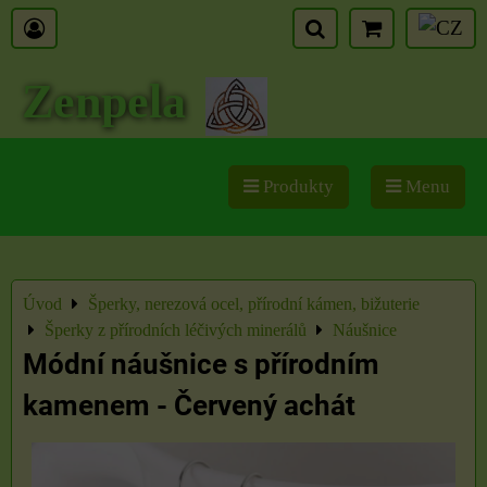
Zenpela
Produkty
Menu
Úvod
Šperky, nerezová ocel, přírodní kámen, bižuterie
Šperky z přírodních léčivých minerálů
Náušnice
Módní náušnice s přírodním
kamenem - Červený achát