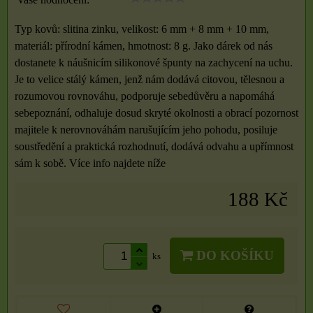
Typ kovů: slitina zinku, velikost: 6 mm + 8 mm + 10 mm,
materiál: přírodní kámen, hmotnost: 8 g. Jako dárek od nás
dostanete k náušnicím silikonové špunty na zachycení na uchu.
Je to velice stálý kámen, jenž nám dodává citovou, tělesnou a
rozumovou rovnováhu, podporuje sebedůvěru a napomáhá
sebepoznání, odhaluje dosud skryté okolnosti a obrací pozornost
majitele k nerovnováhám narušujícím jeho pohodu, posiluje
soustředění a praktická rozhodnutí, dodává odvahu a upřímnost
sám k sobě. Více info najdete níže
188 Kč
DO KOŠÍKU
ks