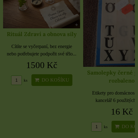
Rituál Zdraví a obnova síly
Cítíte se vyčerpaní, bez energie
nebo potřebujete podpořit své tělo...
1500 Kč
Samolepky černé 
rozbaleno
DO KOŠÍKU
ks
Etikety pro domácnost, 
kancelář 6 použitých 
16 Kč
DO KO
ks