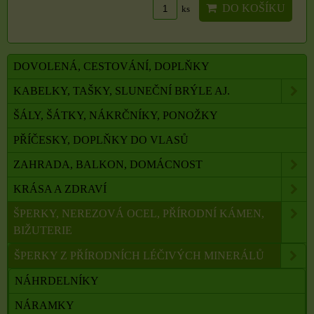
DO KOŠÍKU
ks
DOVOLENÁ, CESTOVÁNÍ, DOPLŇKY
KABELKY, TAŠKY, SLUNEČNÍ BRÝLE AJ.
ŠÁLY, ŠÁTKY, NÁKRČNÍKY, PONOŽKY
PŘÍČESKY, DOPLŇKY DO VLASŮ
ZAHRADA, BALKON, DOMÁCNOST
KRÁSA A ZDRAVÍ
ŠPERKY, NEREZOVÁ OCEL, PŘÍRODNÍ KÁMEN,
BIŽUTERIE
ŠPERKY Z PŘÍRODNÍCH LÉČIVÝCH MINERÁLŮ
NÁHRDELNÍKY
NÁRAMKY