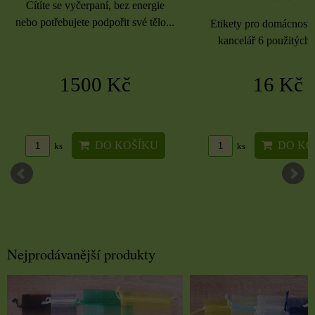
Cítíte se vyčerpaní, bez energie
nebo potřebujete podpořit své tělo...
Etikety pro domácnost, 
kancelář 6 použitých 
1500 Kč
16 Kč
DO KOŠÍKU
DO KO
ks
ks
Nejprodávanější produkty