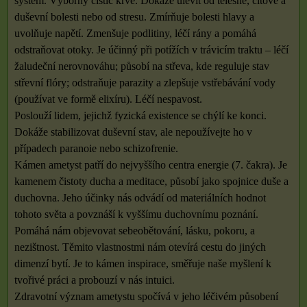
systém. Výborný čistič krve. Dokáže ulevit od tělesné, citové a
duševní bolesti nebo od stresu. Zmírňuje bolesti hlavy a
uvolňuje napětí. Zmenšuje podlitiny, léčí rány a pomáhá
odstraňovat otoky. Je účinný při potížích v trávicím traktu – léčí
žaludeční nerovnováhu; působí na střeva, kde reguluje stav
střevní flóry; odstraňuje parazity a zlepšuje vstřebávání vody
(používat ve formě elixíru). Léčí nespavost.
Poslouží lidem, jejichž fyzická existence se chýlí ke konci.
Dokáže stabilizovat duševní stav, ale nepoužívejte ho v
případech paranoie nebo schizofrenie.
Kámen ametyst patří do nejvyššího centra energie (7. čakra). Je
kamenem čistoty ducha a meditace, působí jako spojnice duše a
duchovna. Jeho účinky nás odvádí od materiálních hodnot
tohoto světa a povznáší k vyššímu duchovnímu poznání.
Pomáhá nám objevovat sebeobětování, lásku, pokoru, a
nezištnost. Těmito vlastnostmi nám otevírá cestu do jiných
dimenzí bytí. Je to kámen inspirace, směřuje naše myšlení k
tvořivé práci a probouzí v nás intuici.
Zdravotní význam ametystu spočívá v jeho léčivém působení