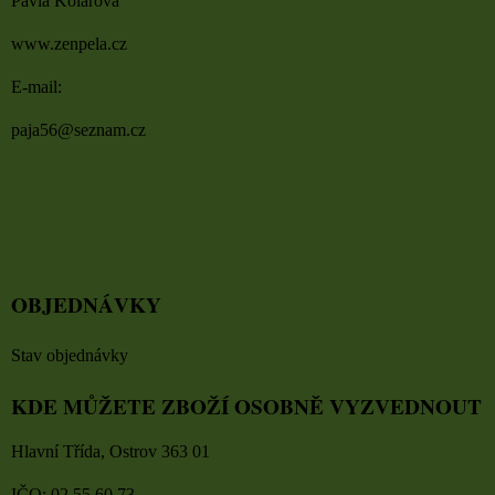
Pavla Kolářová
www.zenpela.cz
E-mail:
paja56@seznam.cz
OBJEDNÁVKY
Stav objednávky
KDE MŮŽETE ZBOŽÍ OSOBNĚ VYZVEDNOUT
Hlavní Třída, Ostrov 363 01
IČO: 02 55 60 73