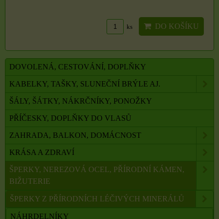
DO KOŠÍKU
ks
DOVOLENÁ, CESTOVÁNÍ, DOPLŇKY
KABELKY, TAŠKY, SLUNEČNÍ BRÝLE AJ.
ŠÁLY, ŠÁTKY, NÁKRČNÍKY, PONOŽKY
PŘÍČESKY, DOPLŇKY DO VLASŮ
ZAHRADA, BALKON, DOMÁCNOST
KRÁSA A ZDRAVÍ
ŠPERKY, NEREZOVÁ OCEL, PŘÍRODNÍ KÁMEN,
BIŽUTERIE
ŠPERKY Z PŘÍRODNÍCH LÉČIVÝCH MINERÁLŮ
NÁHRDELNÍKY