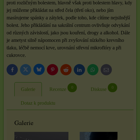
proti rozličným bolestem, hlavně však proti bolestem hlavy, kdy
jej můžeme přikládat na střed čela (třetí oko), nebo jím
masírujeme spánky a zátylek, podle toho, kde cítíme nejsilnější
bolest. Jeho přikládání na sakrální centrum ovlivňuje odvykání
od různých závislostí, jako jsou kouření, drogy a alkohol. Dále
je ametyst silně nápomocen při zvyšování nízkého krevního
tlaku, léčbě nemocí krve, urovnání střevní mikroflóry a při
cukrovce.
Bluesky
Twitter
Facebook
Pinterest
Reddit
LinkedIn
WhatsApp
E-
mail
0
0
Galerie
Recenze
Diskuse
Dotaz k produktu
Galerie