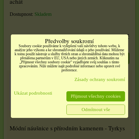
achát
Dostupnost:
Skladem
188 Kč
Předvolby soukromí
Soubory cookie používáme k vylepšení vaší návštěvy tohoto webu, k
analýze jeho výkonu a ke shromažďování údajů o jeho používání. Můžeme
k tomu použít nástroje a služby třetích stran a shromážděná data mohou být
DO KOŠÍKU
přenášena partnerům v EU, USA nebo jiných zemích. Kliknutím na
ks
„Přijmout všechny soubory cookie“ vyjadřujete svůj souhlas s tímto
zpracováním. Níže můžete najít podrobné informace nebo upravit své
preference.
Zásady ochrany soukromí
Ukázat podrobnosti
Přijmout všechny cookies
Odmítnout vše
Módní náušnice s přírodním kamenem - Tyrkys