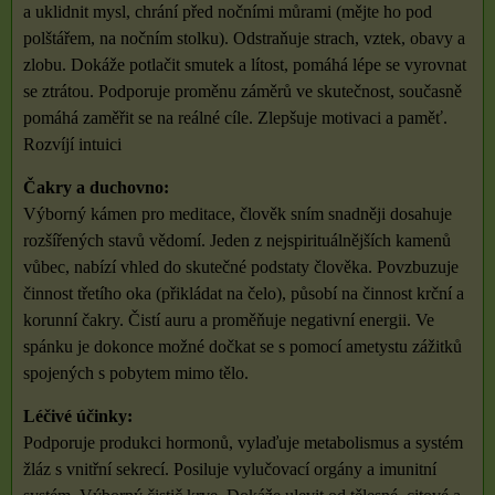
a uklidnit mysl, chrání před nočními můrami (mějte ho pod
polštářem, na nočním stolku). Odstraňuje strach, vztek, obavy a
zlobu. Dokáže potlačit smutek a lítost, pomáhá lépe se vyrovnat
se ztrátou. Podporuje proměnu záměrů ve skutečnost, současně
pomáhá zaměřit se na reálné cíle. Zlepšuje motivaci a paměť.
Rozvíjí intuici
Čakry a duchovno:
Výborný kámen pro meditace, člověk sním snadněji dosahuje
rozšířených stavů vědomí. Jeden z nejspirituálnějších kamenů
vůbec, nabízí vhled do skutečné podstaty člověka. Povzbuzuje
činnost třetího oka (přikládat na čelo), působí na činnost krční a
korunní čakry. Čistí auru a proměňuje negativní energii. Ve
spánku je dokonce možné dočkat se s pomocí ametystu zážitků
spojených s pobytem mimo tělo.
Léčivé účinky:
Podporuje produkci hormonů, vylaďuje metabolismus a systém
žláz s vnitřní sekrecí. Posiluje vylučovací orgány a imunitní