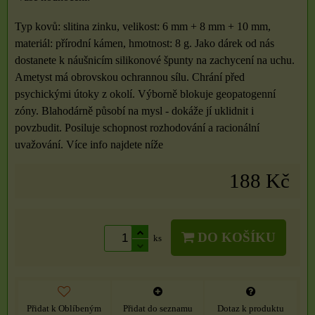
Typ kovů: slitina zinku, velikost: 6 mm + 8 mm + 10 mm,
materiál: přírodní kámen, hmotnost: 8 g. Jako dárek od nás
dostanete k náušnicím silikonové špunty na zachycení na uchu.
Ametyst má obrovskou ochrannou sílu. Chrání před
psychickými útoky z okolí. Výborně blokuje geopatogenní
zóny. Blahodárně působí na mysl - dokáže jí uklidnit i
povzbudit. Posiluje schopnost rozhodování a racionální
uvažování. Více info najdete níže
188 Kč
DO KOŠÍKU
ks
Přidat k Oblíbeným
Přidat do seznamu
Dotaz k produktu