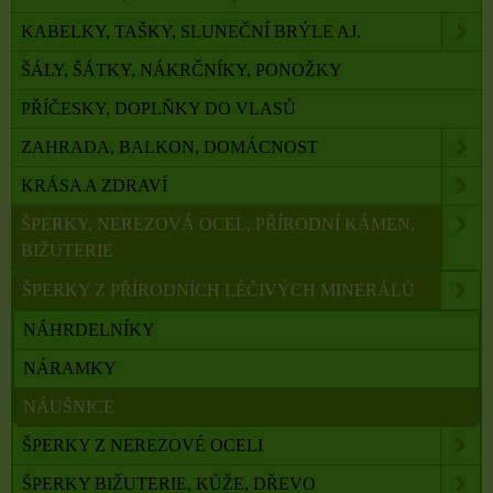
KABELKY, TAŠKY, SLUNEČNÍ BRÝLE AJ.
ŠÁLY, ŠÁTKY, NÁKRČNÍKY, PONOŽKY
PŘÍČESKY, DOPLŇKY DO VLASŮ
ZAHRADA, BALKON, DOMÁCNOST
KRÁSA A ZDRAVÍ
ŠPERKY, NEREZOVÁ OCEL, PŘÍRODNÍ KÁMEN,
BIŽUTERIE
ŠPERKY Z PŘÍRODNÍCH LÉČIVÝCH MINERÁLŮ
NÁHRDELNÍKY
NÁRAMKY
NÁUŠNICE
ŠPERKY Z NEREZOVÉ OCELI
ŠPERKY BIŽUTERIE, KŮŽE, DŘEVO