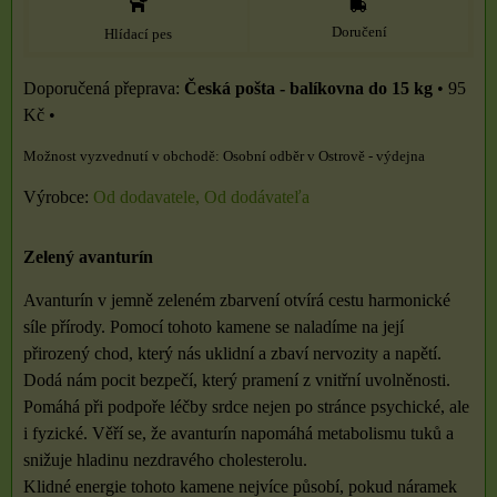
Doručení
Hlídací pes
Česká pošta - balíkovna do 15 kg
•
95
Kč
•
Osobní odběr v Ostrově - výdejna
Výrobce:
Od dodavatele, Od dodávateľa
Zelený avanturín
Avanturín v jemně zeleném zbarvení otvírá cestu harmonické
síle přírody. Pomocí tohoto kamene se naladíme na její
přirozený chod, který nás uklidní a zbaví nervozity a napětí.
Dodá nám pocit bezpečí, který pramení z vnitřní uvolněnosti.
Pomáhá při podpoře léčby srdce nejen po stránce psychické, ale
i fyzické. Věří se, že avanturín napomáhá metabolismu tuků a
snižuje hladinu nezdravého cholesterolu.
Klidné energie tohoto kamene nejvíce působí, pokud náramek