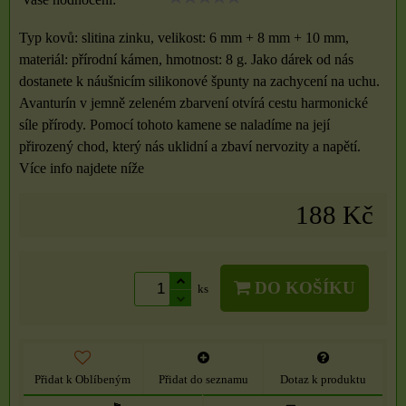
Typ kovů: slitina zinku, velikost: 6 mm + 8 mm + 10 mm,
materiál: přírodní kámen, hmotnost: 8 g. Jako dárek od nás
dostanete k náušnicím silikonové špunty na zachycení na uchu.
Avanturín v jemně zeleném zbarvení otvírá cestu harmonické
síle přírody. Pomocí tohoto kamene se naladíme na její
přirozený chod, který nás uklidní a zbaví nervozity a napětí.
Více info najdete níže
188 Kč
DO KOŠÍKU
ks
Přidat k Oblíbeným
Přidat do seznamu
Dotaz k produktu