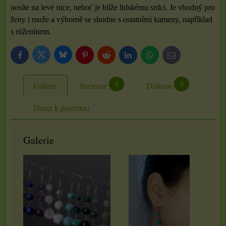
nosíte na levé ruce, neboť je blíže lidskému srdci. Je vhodný pro
ženy i muže a výborně se shodne s ostatními kameny, například
s růženínem.
Bluesky
Twitter
Facebook
Pinterest
Reddit
LinkedIn
WhatsApp
E-
mail
0
0
Galerie
Recenze
Diskuse
Dotaz k produktu
Galerie