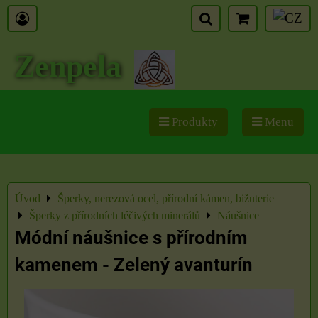
Zenpela
Produkty
Menu
Úvod
Šperky, nerezová ocel, přírodní kámen, bižuterie
Šperky z přírodních léčivých minerálů
Náušnice
Módní náušnice s přírodním
kamenem - Zelený avanturín