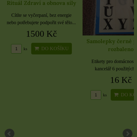
Rituál Zdraví a obnova síly
Cítíte se vyčerpaní, bez energie
nebo potřebujete podpořit své tělo...
1500 Kč
Samolepky černé 
rozbaleno
DO KOŠÍKU
ks
Etikety pro domácnost, 
kancelář 6 použitých 
16 Kč
DO KO
ks