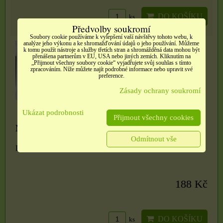
DO KOŠÍKU
ks
Předvolby soukromí
Soubory cookie používáme k vylepšení vaší návštěvy tohoto webu, k
analýze jeho výkonu a ke shromažďování údajů o jeho používání. Můžeme
k tomu použít nástroje a služby třetích stran a shromážděná data mohou být
přenášena partnerům v EU, USA nebo jiných zemích. Kliknutím na
„Přijmout všechny soubory cookie“ vyjadřujete svůj souhlas s tímto
zpracováním. Níže můžete najít podrobné informace nebo upravit své
preference.
Zásady ochrany soukromí
Ukázat podrobnosti
Přijmout všechny cookies
Módní náušnice s přírodním kamenem - Howlite
Odmítnout vše
Dostupnost:
Skladem
188 Kč
DO KOŠÍKU
ks